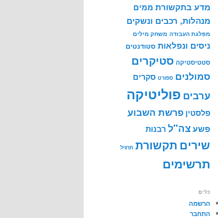
מדע בתקשורת
ממים
מנהלות, רכבים ונשקים
מפלגת העבודה
משחק מילים
ניסים ונפלאות
סטודנטים
סטיקרים
סטטיסטיקה
סמולנים
סקרים
ספורט
פוליטיקה
ערבים
פרשת השבוע
פלסטין
צה"ל
פשע
רבנות
שירים
תקשורת
תרגיל
תרשימים
כלים
הרשמה
התחבר