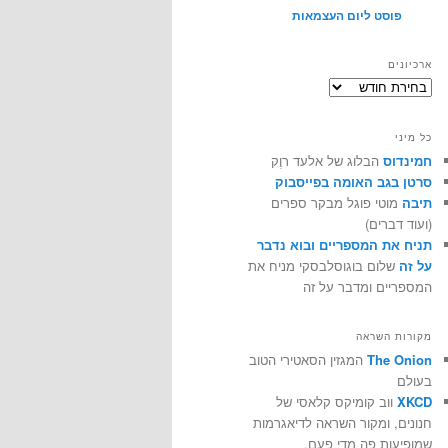
פוסט ליום העצמאות
ארכיונים
ארכיונים
כל מיני
חמינדוס
הבלוג של אלעד רוֶק
סרטן בגב האומה בפייסבוק
תיבה
מוטי פוגל מבקר ספרים
(ועוד דברים)
תניח את המספריים ובוא נדבר
על זה
שלום בוגוסלבסקי מניח את
המספריים ומדבר על זה
מקורות השראה
The Onion
המגזין הסאטירי הטוב
בעולם
XKCD
ווב קומיקס קלאסי של
חנונים, ומקור השראה לדיאגרמות
שמופיעות פה מדי פעם.