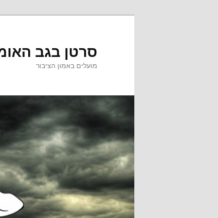
לדלג
לדלג
לתוכן
לתוכן
המשני
סרטן בגב האומ
מועלים באמון הציבור