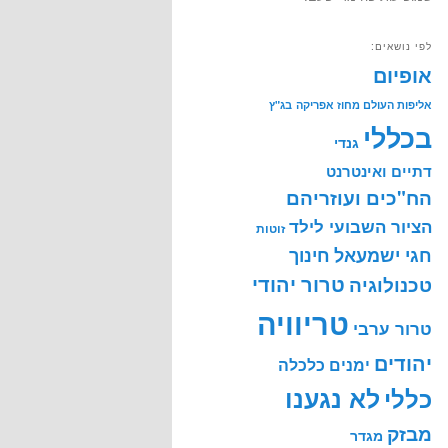
לפי נושאים:
אופיום
אליפות העולם מחוז אפריקה
בג"ץ
בכללי
גנדי
דתיים ואינטרנט
הח"כים ועוזריהם
הציור השבועי לילד
זוטות
חינוך
חגי ישמעאל
טרור יהודי
טכנולוגיה
טריוויה
טרור ערבי
יהודים
ימנים
כלכלה
לא נגענו
כללי
מבזק
מגדר