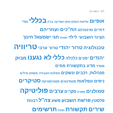
לפי נושאים:
בכללי
אופיום
גנדי
אליפות העולם מחוז אפריקה
בג"ץ
הח"כים ועוזריהם
דתיים ואינטרנט
חינוך
חגי ישמעאל
הציור השבועי לילד
זוטות
טריוויה
טרור יהודי
טכנולוגיה
טרור ערבי
לא נגענו
כללי
יהודים
מבזק
ימנים
כלכלה
מדע בתקשורת
ממים
מגדר
מנהלות, רכבים ונשקים
מפלגת העבודה
משחק מילים
סטיקרים
ניסים ונפלאות
סטודנטים
סטטיסטיקה
פוליטיקה
ערבים
סמולנים
סקרים
ספורט
צה"ל
פרשת השבוע
פשע
פלסטין
רבנות
תרשימים
שירים
תקשורת
תרגיל