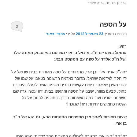
ארכיון תגיות:
אריה אלדד
על הספה
2
פורסם בתאריך
23 באפריל 2012
על ידי
עבגד יבאור
רקע:
אתמול בצהריים ח”כ מיכאל בן ארי מפרסם בפייסבוק תמונה שלו
ושל ח”כ אלדד על ספה עם הטקסט הבא:
“חה״כ אריה אלד ובן ארי, מתרווחים על ספה מהודרת בבית שנגאל על
ידי הקרן לאדמות ישראל. מדובר באדמה הרשומה בטאבו על שמו של
יהודי מאירן שלאחר דיונים עקשניים בבית משפט הושב לבעליו היהודים
כחוק. קבענו מזוזה, ישבנו על הספה והרגשנו בבית. זהו עכשיו גרה שם
משפחה יהודית ועוד כמה משפחות בדרך. בתוכנית לבנות על כל
השטח כחמישים יחידות דיור! שנזכה!”
שעות ספורות לאחר מכן מתפרסם הסטטוס הבא, גם הוא של ח”כ
בן ארי:
“ח״כ ד״ר בן ארי בתגובה להחלטה המצרית החד צדדית: הגיע הזמן