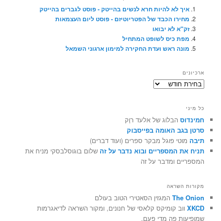
איך לא להיות חרא לנשים בהייטק - פוסט לגברים בהייטק
מחירו הכבד של הפטריוטיזם - פוסט ליום העצמאות
זק"א לא יבואו
מפת כיס לשופט המתחיל
מונה ראש ועדת החקירה למימון ארגוני השמאל
ארכיונים
ארכיונים
כל מיני
חמינדוס
הבלוג של אלעד רוֶק
סרטן בגב האומה בפייסבוק
תיבה
מוטי פוגל מבקר ספרים (ועוד דברים)
תניח את המספריים ובוא נדבר על זה
שלום בוגוסלבסקי מניח את
המספריים ומדבר על זה
מקורות השראה
The Onion
המגזין הסאטירי הטוב בעולם
XKCD
ווב קומיקס קלאסי של חנונים, ומקור השראה לדיאגרמות
שמופיעות פה מדי פעם.