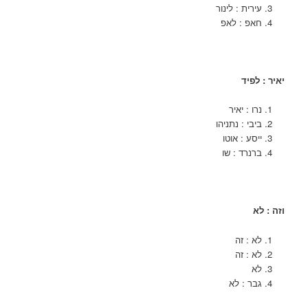
עירית : לינור
חאפ : לאפ
יאיר : לפיד
נרו : יאיר
ביבי : נתניהו
ייסע : אוטו
ברנרד : שו
וזה : לא
לא : זה
לא : זה
לא
גבר : לא