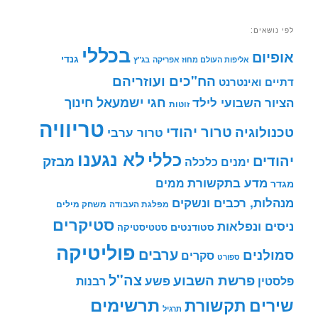
לפי נושאים:
בכללי
אופיום
גנדי
אליפות העולם מחוז אפריקה
בג"ץ
הח"כים ועוזריהם
דתיים ואינטרנט
חינוך
חגי ישמעאל
הציור השבועי לילד
זוטות
טריוויה
טרור יהודי
טכנולוגיה
טרור ערבי
לא נגענו
כללי
יהודים
מבזק
ימנים
כלכלה
מדע בתקשורת
ממים
מגדר
מנהלות, רכבים ונשקים
מפלגת העבודה
משחק מילים
סטיקרים
ניסים ונפלאות
סטודנטים
סטטיסטיקה
פוליטיקה
ערבים
סמולנים
סקרים
ספורט
צה"ל
פרשת השבוע
פשע
פלסטין
רבנות
תרשימים
שירים
תקשורת
תרגיל