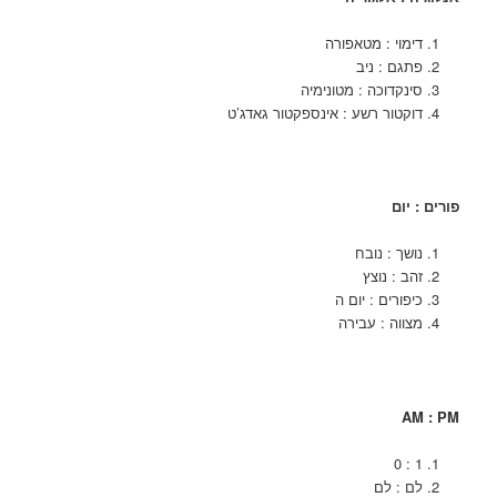
דימוי : מטאפורה
פתגם : ניב
סינקדוכה : מטונימיה
דוקטור רשע : אינספקטור גאדג’ט
פורים : יום
נושך : נובח
זהב : נוצץ
כיפורים : יום ה
מצווה : עבירה
AM : PM
1 : 0
לם : לם