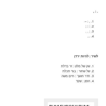
. : ,
, : –
: : ;
: . .
…
לשיר : להיות ירדן
שק של מלט : זר בדלת
של שחור : בגד תכלת
חדר חושך : חיים משה
הזמן : שקד