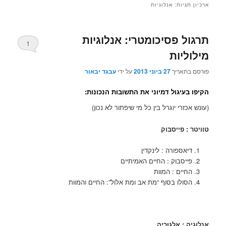
ארכיון תגיות:
אנלוגיות
תרגול פסיכומטרי: אנלוגיות
1
מילוליות
פורסם בתאריך
27 ביוני 2013
על ידי
עבגד יבאור
הקיפו בעיגול דמיוני את התשובות הנכונות:
(עונש אכזרי יוגרל בין כל מי שיפתור לא נכון)
טוויטר : פייסבוק
דיאספורה : לינקדין
פייסבוק : החיים האמיתיים
החיים : המוות
הסולו בסוף “מת אב ומת אלול”: החיים והמוות
אנלוגיה : אלגוריה