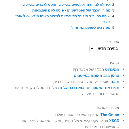
איך לא להיות חרא לנשים בהייטק - פוסט לגברים בהייטק
מחירו הכבד של הפטריוטיזם - פוסט ליום העצמאות
שיחה עם יריב פוליטי בלי לרצות לשבור משהו מיד? שאל אותי
כיצד.
מפת כיס לשופט המתחיל
ארכיונים
ארכיונים
כל מיני
חמינדוס
הבלוג של אלעד רוֶק
סרטן בגב האומה בפייסבוק
תיבה
מוטי פוגל מבקר ספרים (ועוד דברים)
תניח את המספריים ובוא נדבר על זה
שלום בוגוסלבסקי מניח את
המספריים ומדבר על זה
מקורות השראה
The Onion
המגזין הסאטירי הטוב בעולם
XKCD
ווב קומיקס קלאסי של חנונים, ומקור השראה לדיאגרמות
שמופיעות פה מדי פעם.