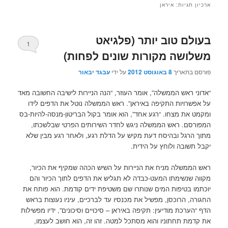
ארכיון תגיות:
איראן
בעולם טוב יותר (פלגיאט
1
משלושה מקורות שונים לפחות)
פורסם בתאריך
8 באוגוסט 2012
על ידי
עבגד יבאור
“אדוני ראש הממשלה”, אומר העוזר, “הנה הניירות לישיבה החשובה מאד
על אפשרויות התקיפה באיראן”. ראש הממשלה נוטל את הדפים לידו
ומקמט את מצחו. “רגע אחד”, הוא אומר בקול הבריטון-מנסה-להיות-בס
המפורסם. ראש הממשלה ניגש לחדר השירותים הפרטי שבלשכתו,
מתוך הרגל ובהיסח דעת מקיש על הדלת רגע, ולאחר רגע מבין שלא
יקבל תשובה ולוחץ על הידית.
ראש הממשלה מניח את הניירות על השיש הכהה שמקיף את הכיור,
מקווה שנשימתו המעט-כבדה לא תגליש את הדפים לתוך הכיור והם
יוכתמו בטיפות המים שנותרו שם משטיפת ידים קודמת. הוא פותח את
החגורה, הרוכסן, מפשיל את מכנסיו עד לברכיים, עיניו נעוצות בראש
הדף “הערכת מודיעין: תקיפה באיראן – סיכויים וסיכונים”, ידיו מפשילות
את קדמת תחתוניו והוא מסתכל למטה. זהו זה, הוא חושב לעצמו,