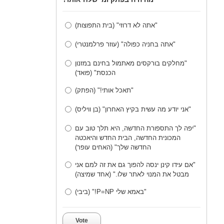
"אתה לא דרוזי" (בית התפוצות)
"אתה בחניה כפולה" (עוזר פרלמנטרי)
"מחלקים בורקסים מאתמול בחינם במזנון
הכנסת" (פואד)
"תאכל אותי!" (הפתק)
"אני יודע מה עשית בקיץ האחרון" (בן וויליס)
"יפה לך התספורת החדשה, היא תלך טוב עם
המכונית החדשה, הבית החדש והיאכטה
החדשה שלך" (האחים עופר)
"אם עידו קינן ינסה להפוך גם את זה למם אני
מבטל את המנוי לאתר שלו." (אחד שמיצה)
"באמא שלי P=NP!" (ביבי)
Vote