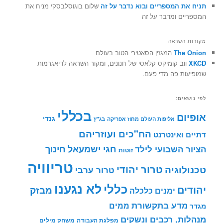
תניח את המספריים ובוא נדבר על זה
שלום בוגוסלבסקי מניח את
המספריים ומדבר על זה
מקורות השראה
The Onion
המגזין הסאטירי הטוב בעולם
XKCD
ווב קומיקס קלאסי של חנונים, ומקור השראה לדיאגרמות
שמופיעות פה מדי פעם.
לפי נושאים:
בכללי
אופיום
גנדי
אליפות העולם מחוז אפריקה
בג"ץ
הח"כים ועוזריהם
דתיים ואינטרנט
חינוך
חגי ישמעאל
הציור השבועי לילד
זוטות
טריוויה
טרור יהודי
טכנולוגיה
טרור ערבי
לא נגענו
כללי
יהודים
מבזק
ימנים
כלכלה
מדע בתקשורת
ממים
מגדר
מנהלות, רכבים ונשקים
מפלגת העבודה
משחק מילים