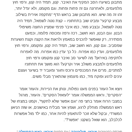
מתבונן בשיערו הסב המקיף את האיבר. קטן, תמיד היה קטן, ורפוי חוץ
מלפעמים, ולאחרונה גם זה פחות ופחות. וגם מקומט, ולא יגדל יותר,
זהו זה מה שיש. הוא מתבונן שוב בראש הדף “מתקפה אוירית בשילוב
מבצע קרקעי” ומביט שוב בתחתוניו – קצת נוטה לשמאל, תמיד היה
נוטה לשמאל, ובצבע מוזר, כמו איבר פנימי שמציץ החוצה משיפולי
הבטן. וגם הבטן, הוא חושב, רכה ורפה ומכוסה פלומה, וכמעט
מסתירה, רק שאפשר להכניס במאמץ ולראות את הקצה וקצת השערות
שמסביב. וגם קטן, הוא חושב שוב, תמיד היה קטן, ומקומט, ורפוי חוץ
מלפעמים, ועדין כמו אפרוח. כל כך עדין כמו אפרוח. מה לאפרוח
ולתקיפה באיראן? מה לשיער סב ואיבר קטן ומקומט ורפוי חוץ
מלפעמים ולמבצע משולב אויר וקרקע? הוא מושך את תחתוניו
למתניים, מרים את המכנסיים ורוכס וחוגר ומעביר יד בשיער ועוצם
עינים לרגע ופוקח מיד, כמו מיצמוץ שהתארך מבלי משים.
ויוצא אל העוזר בפנים מעט נפולות, ונותן את הניירות, והעוזר אומר
“הסקרים”, וראש הממשלה אומר “לעזאזל הסקרים”. והעוזר, מורגל
במצבי הרוח אומר בחצי פה “וגם אפשר שלא לתקוף”, וקמט במצחו של
ראש הממשלה מוחלק לרגע, ושמץ אור מבליח באישונים, או שזה הניאון
המשרדי, ובקול שלא זוכר להתאמץ להיות אחר, כמו ילד מול אפשרות
לכלבלב, הוא שואל בשקט: “אפשר?”.
פורסם בקטגוריה
איראן
,
פוליטיקה
|
עם התגים
איראן
,
ראש הממשלה
|