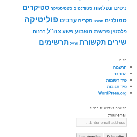
סטיקרים
ניסים ונפלאות
סטודנטים
סטטיסטיקה
פוליטיקה
ערבים
סמולנים
סקרים
ספורט
צה"ל
פרשת השבוע
פשע
פלסטין
רבנות
תרשימים
שירים
תקשורת
תרגיל
כלים
הרשמה
התחבר
פיד רשומות
פיד תגובות
WordPress.org
הרשמה לעדכונים במייל
Your email: