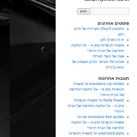
פוסטים אחרונים
התנועה להצלת הקריירה של חיים
רמון
יוז דה פורס, לוק.
משגיח הכשרות נותן גז – על החוקה
החדשה של הבית היהודי
שובו של השד העדתי.
אוניברסלי והרואי. זיכרון השואה של
יוצאי ברה"מ
תגובות אחרונות
insurance car rentals
על
משגיח
הכשרות נותן גז – על החוקה החדשה
של הבית היהודי
Ninfa Piwetz
על
משגיח הכשרות
נותן גז – על החוקה החדשה של הבית
היהודי
car insurance free quotes
על
משגיח הכשרות נותן גז – על החוקה
החדשה של הבית היהודי
used truck parts
על
משגיח הכשרות