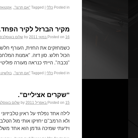
Posted in
כללי
|
Tagged
"אם תרצו".
,
אקטואלי
מקיר הברזל לקיר הפחד.
16 במאי 2011
Posted on
by
שלום בוגוסלבסק
כשמחזקים את החזית, העורף חלש.
"נכבה". הייתי כנראה מעורה פוליטי
Posted in
כללי
|
Tagged
"אם תרצו".
,
בולשיט.
"שקרים אציליים".
15 באפריל 2011
Posted on
by
שלום בוגוסלב
לילה אחד נפלתי על ראיון טלביזיונ
ולא הרמב"ם יחזיקו אותי מול הטלבי
וידעתי שמיכה גודמן הוא אחד מש