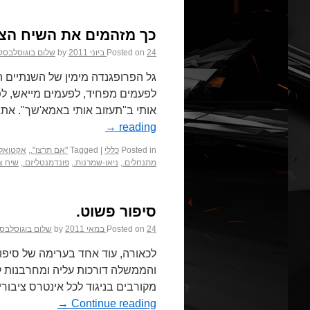
כך מזהמים את השיח הציב
24 ביוני 2011
Posted on
by
שלום בוגוסלבסק
גל הפרופגנדה מימין של השנתיים הא
לפעמים מפחיד, לפעמים מייאש, לפ
אותי ב"תעזוב אותי באמא'שך". אתם
→
reading
Posted in
כללי
|
Tagged
"אם תרצו".
,
אקטואלי
מתנחלים.
,
ניאו-שמרנות.
,
פונדמנטליזם.
,
שיח צי
סיפור פשוט.
24 במאי 2011
Posted on
by
שלום בוגוסלבסק
לכאורה, עוד אחד בערימה של סיפור
והממשלה דורכות עליה ומחרבנות לה
מקורבים בניגוד לכל אינטרס ציבור
→
Continue reading