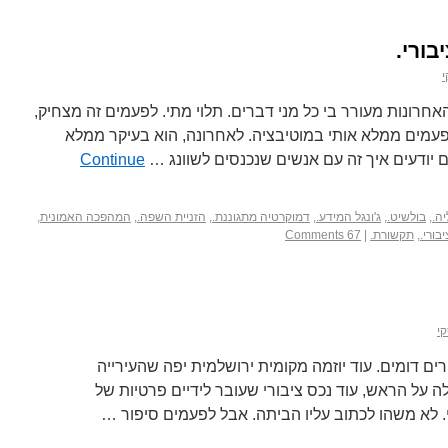
ורי.
י
חרונות מעורר בי כל מני דברים. תלוי מתי. לפעמים זה מצחיק,
עמים ממלא אותי במוטיבציה. לאחרונה, הוא בעיקר ממלא
 יודעים איך זה עם אנשים שנכנסים לשוונג …
Continue
ה.
,
בולשיט.
,
ג'ונגל המידע.
,
דמוקרטיה מתגוננת.
,
הזניית השפה.
,
המהפכה האמונית
,
בורי.
,
תקשורת.
|
67 Comments
י
ים דומים. עוד יוזמה מקומית ירושלמית יפה שהעירייה
 על הראש, עוד נכס ציבורי שעובר לידיים פרטיות של
י. לא משהו לכתוב עליו הביתה. אבל לפעמים סיפור …