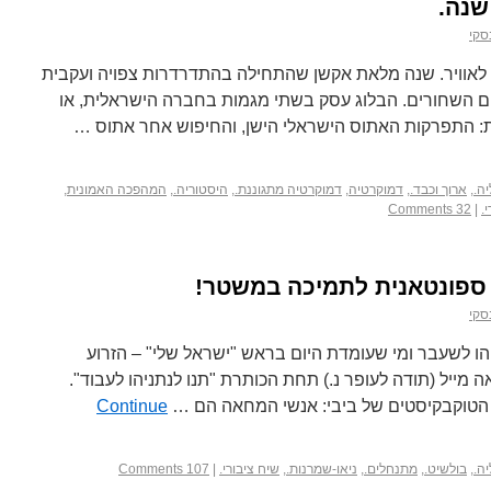
שנה.
סקי
ו לאוויר. שנה מלאת אקשן שהתחילה בהתדרדרות צפויה ועקבית
ם השחורים. הבלוג עסק בשתי מגמות בחברה הישראלית, או
 התפרקות האתוס הישראלי הישן, והחיפוש אחר אתוס …
ה.
,
ארוך וכבד.
,
דמוקרטיה
,
דמוקרטיה מתגוננת.
,
היסטוריה.
,
המהפכה האמונית
,
.
|
32 Comments
 ספונטאנית לתמיכה במשטר!
סקי
ו לשעבר ומי שעומדת היום בראש "ישראל שלי" – הזרוע
 מייל (תודה לעופר נ.) תחת הכותרת "תנו לנתניהו לעבוד".
טוקבקיסטים של ביבי: אנשי המחאה הם …
Continue
ה.
,
בולשיט.
,
מתנחלים.
,
ניאו-שמרנות.
,
שיח ציבורי.
|
107 Comments