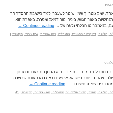
לבסקי
חד, יואב גוטרייך שמו. שוטר לשעבר. למד בישיבת ההסדר הר
חלויות באזור הגוש, ביניהן נווה דניאל ואפרת. באפרת הוא
עם, בנאמבר-טו הבלתי נלאה של …
Continue reading
→
ה.
,
בולשיט.
,
דמוקרטיה מתגוננת.
,
מתנחלים.
,
ניאו-שמרנות.
,
שיח ציבורי.
,
תקשורת.
|
סלבסקי
ר בהתחלה: המבחן – תמיד – הוא מבחן התוצאה. ובמבחן
ה הימנית ביותר בישראל אי פעם נראה כמו תאונת שרשרת.
ה מהדברים שמתרחשים בו …
Continue reading
→
ה.
,
בולשיט.
,
מאבק.
,
מדינה פלסטינית
,
מתנחלים.
,
ניאו-שמרנות.
,
תקשורת.
|
41