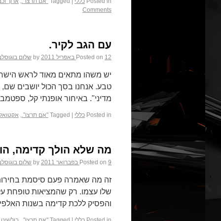
Posted in
כללי
|
Tagged
"אם תרצו".
,
ארוך וכב
Comments
עם הגב לקיר.
12 באפריל 2011
Posted on
by
שלום בוגוסלב
יש משהו מתאים מאוד לראש הישראלי
טבע. אנחנו בסך הכול יושבים שם, ל
מדיני". באיחור אופנתי קל, ספטמבר 2011 תופס את
Posted in
כללי
|
Tagged
"אם תרצו".
,
אקטואלי
מה שלא הולך קדימה, הו
9 בפברואר 2011
Posted on
by
שלום בוגוסלב
זה מה שאמרה פעם סיסמת בחירות 
שלו עצמו. רק שהמציאות טופחת על 
והפסיק ללכת קדימה בשנות האלפי
Posted in
כללי
|
Tagged
"אם תרצו".
,
בולשיט.