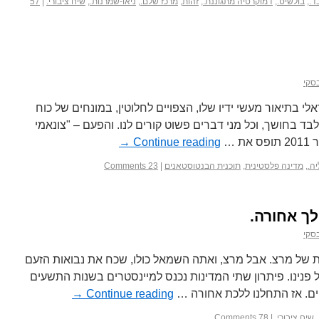
ד.
,
בולשיט.
,
דמוקרטיה מתגוננת.
,
זהות
,
מרכז שלם.
,
ניאו-שמרנות.
,
שיח ציבורי.
|
57
סקי
 בתיאור מעשי ידיו שלו, הצפויים לחלוטין, במונחים של כוח
בד בחושך, וכל מני דברים פשוט קורים לנו. והפעם – "צונאמי
 …
Continue reading
→
ה.
,
מדינה פלסטינית
,
תוכנית הבנטוסטאנים
|
23 Comments
לך אחורה.
סקי
של מרצ. אבל מרצ, ואתה השמאל כולו, שכח את נבואות הזעם
פנינו. פיתרון שתי המדינות נכנס למיינסטרים בשנות התשעים
ים. אז התחלנו ללכת אחורה …
Continue reading
→
,
שיח ציבורי.
|
78 Comments