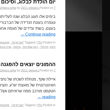
יום הולדת לבלוג, וסיכום 
7 באוגוסט 2011
Posted on
by
שלום בוגוסלב
בימים אלו חוגג הבלוג שנה לעליית
ונגמרה בעונת הנדידה של הברבורי
בעצם, בשתי צדדים של מגמה אחת:
→
Continue reading
Posted in
כללי
|
Tagged
"אם תרצו".
,
אקטואלי
זהות
,
מינהלי.
,
ניאו-שמרנות.
,
ציונות.
,
שיח ציבורי
ההמונים יוצאים להפגנה
2 באוגוסט 2011
Posted on
by
שלום בוגוסלב
איילת שקד, מנהלת לשכתו של נתניה
האינטרנטית של מועצת יש"ע, הוציאה
הטקסט מורכב ממה שראיתם אצל ה
→
reading
Posted in
כללי
|
Tagged
"אם תרצו".
,
אקטואלי