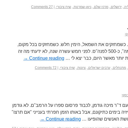
ה.
,
ירושלים.
,
מרכז שלם.
,
ניאו-שמרנות.
,
שיח ציבורי.
|
27 Comments
י
 כשמחזקים את השמאל, הימין חלש. כשמחזקים בכל מקום,
הכול חלש. סון דזה. "אמנות המלחמה", כ-500 לפנה"ס. לפני חמש עשרה שנה, לא ידעתי מה זה
ת יותר מאשר היום, כבר יצא לי …
Continue reading
→
,
מתנחלים.
,
ערבים ישראלים.
,
ציונות.
,
שיח ציבורי.
|
72 Comments
סקי
י עם ד"ר מיכה גודמן, לכבוד פרסום ספרו על הרמב"ם. לא גודמן
זיה בימים כתיקונם, אבל באותו הזמן חפרתי בענייני "אם תרצו"
לושת האנשים שהופיעו …
Continue reading
→