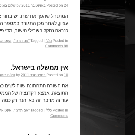
24 באוקטובר 2011
Posted on
by
שלום בוגוס
המתנחל שהפך את עורו. יש בחור א
עציון, לאחר מכן התגורר במספר התנ
כנראה נתקל בשבילי הישוב, מדי פ
Posted in
כללי
|
Tagged
"אם תרצו".
,
אקטואלי
88 Comments
אין ממשלה בישראל.
10 בספטמבר 2011
Posted on
by
שלום בוגו
את השורה התחתונה שווה לשים כב
התוצאה, אמצע הקדנציה של הממשל
עוד זה מדבר וזה בא. הנה רק כמ
Posted in
כללי
|
Tagged
"אם תרצו".
,
אקטואלי
Comments