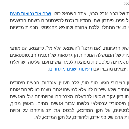
סקי
של מרצ. אבל מרצ, ואתה השמאל כולו,
שכח את נבואות הזעם
פנינו. פיתרון שתי המדינות נכנס למיינסטרים בשנות התשעים
. אז התחלנו ללכת אחורה ולהוציא מהנפטלין תכניות מדיניות
שוק הרעיונות. "אם תרצו" ו"השמאל הלאומי", לדוגמא, הם מותגי
ניות של הממשלה הנוכחית הן גרסאות של תכנית הבנטוסטאנים
תת-מדינה פלסטינית מפוצלת לכמה גושים ועם שליטה ישראלית
 יוצאים מהבוידעם
רעיונות ישנים מתחרים
.
הציבורי הגיע, סוף סוף, ללב העניין: אזרחות. הבעיה היסודית
ים שלא שייכים לנו אלא למישהו אחר. טענה כזו לוקחת אותנו
 וזהו דיון עקר שסופו להתעלם מצרכיהם וזכויותיהם של האנשים
היסטורי" ערטילאי כלשהו עבור אנשים מתים. באופן מביך,
טינים, על תקן המדוכא, לבסס את תביעותיהם על זכויות
ת אדם של בני אדם, וליהודים, על תקן המדכא, לא.