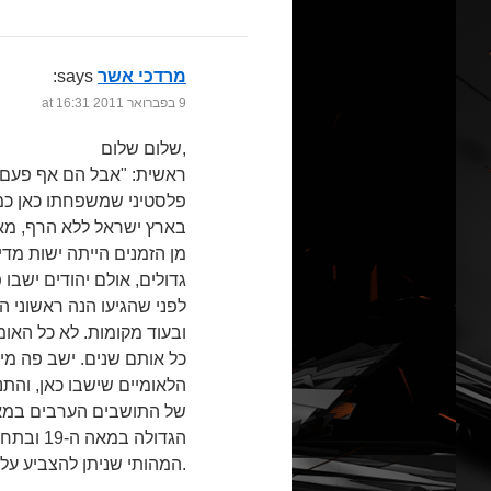
מרדכי אשר
says:
9 בפברואר 2011 at 16:31
שלום שלום,
ראשית: "אבל הם אף פעם ל
פלסטיני שמשפחתו כאן כמה
בארץ ישראל ללא הרף, מאז
מן הזמנים הייתה ישות מדי
גדולים, אולם יהודים ישב
לפני שהגיעו הנה ראשוני ה
ובעוד מקומות. לא כל האו
כל אותם שנים. ישב פה מי
הלאומיים שישבו כאן, והתנ
של התושבים הערבים במאה
המהותי שניתן להצביע עליו? העובדות שאתה מכיר שונות – החכם אותי.