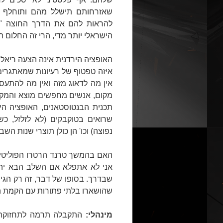
שאזרחותם תישלל מהם ותוחלף בדר
להראות להם את הדרך החוצה "למ
הישראלי יותר מדי, הרי זה החלום הר
האופציה הירדנית אינה הצעה ריאלית
איזה טפטוף של רעיונות שמאתגרים א
אין מה לדאוג מזה ואין מה להתעס
תכנית הבנטוסטאנים, האופציה הי
נפוצה) וכו' הן כולן תוצרי שנות השבע
האם בהמשך טרנד הרטרו הפוליטי נר
אני לא אתפלא אם השלב הבא יהיה
שבדרך. בסופו של דבר, זה רק הגיו
שהושארו בלתי פתורות עם הקמת ה
מינהלי:
התקבלה תרמה לתחזוקת ה