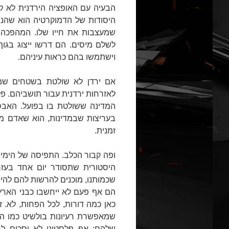
הבעיה עם האופציה הירדנית לא ק
היסודות של הדמוקרטיה הוא שהנ
שמעצבות את חייו שלו. המהפכה 
לשלם מיסים. הם דרשו ייצוג בגוף
וישתמשו בהם כראות עיניהם.
אם ירדן לא שולטת בשטחים שמי
לאזרחות ירדנית עבור תושביהם. פל
המדינה ששולטת בו בפועל. האבסו
בעריצות שבמדינות, הוא שאדם מח
זמנית.
ופה קבור הכלב. התפיסה של הימין
היסטורית שתסודר יום אחד בעזר
שכמותנו, מוכנים להרשות להם להישא
הם אף פעם לא ייחשבו כבני הארץ
כאן כמה דורות, לכל הפחות, לא. ז
שמאפשרת רעיונות בולשיט כמו ה
שלהם: אף פלסטיני לא יסכים לח