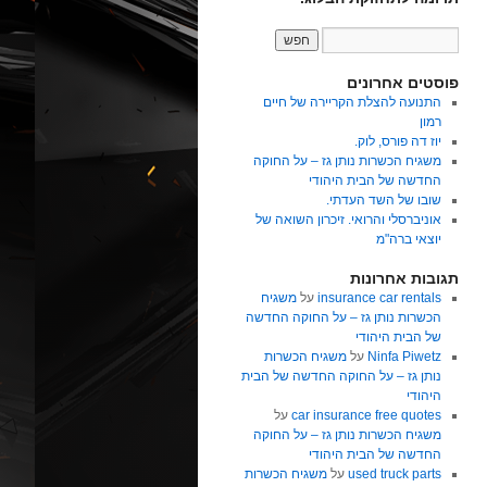
פוסטים אחרונים
התנועה להצלת הקריירה של חיים
רמון
יוז דה פורס, לוק.
משגיח הכשרות נותן גז – על החוקה
החדשה של הבית היהודי
שובו של השד העדתי.
אוניברסלי והרואי. זיכרון השואה של
יוצאי ברה"מ
תגובות אחרונות
insurance car rentals
על
משגיח
הכשרות נותן גז – על החוקה החדשה
של הבית היהודי
Ninfa Piwetz
על
משגיח הכשרות
נותן גז – על החוקה החדשה של הבית
היהודי
car insurance free quotes
על
משגיח הכשרות נותן גז – על החוקה
החדשה של הבית היהודי
used truck parts
על
משגיח הכשרות