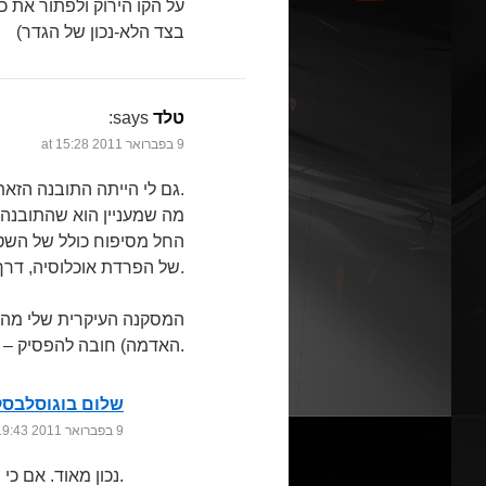
על הקו הירוק ולפתור את כל
בצד הלא-נכון של הגדר)
טלד
says:
9 בפברואר 2011 at 15:28
גם לי הייתה התובנה הזאת לגבי הכיבוש, והתפלאתי שלא מצאתי אף אחד שניסח אותה.
מה שמעניין הוא שהתובנה 
החל מסיפוח כולל של השטח
של הפרדת אוכלוסיה, דרך מדינה פלסטינאית בקווים כלשהם.
המסקנה העיקרית שלי מהת
האדמה) חובה להפסיק – גם באופן חד צדדי.
שלום בוגוסלבסק
9 בפברואר 2011 at 19:43
נכון מאוד. אם כי חד צדדיות זו הדרך הגרועה ביותר לעשות זאת.