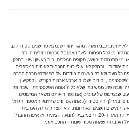
א ייחשבו כבני הארץ. מהגר יהודי שנמצא פה שנים ספורות כן,
 דורות, לכל הפחות, לא." האמנם? נוכחות יהודית הייתה
 ימי התנחלות יהושע, תקופת המלכים, בית ראשון ושני. בחלק
נית יהודית – ובחלק לא. אולי רצף הנוכחות לא היה במספרים
ו פה כל העת ולא רק בעשרות בודדות של בני אדם! הרבה הרבה
"פלסטינים", יהודים ישבו ב"ארבע ארצות הקודש" ובפקיעין
מה ישבה פה. ממש כמו שלא כל ה"אומה הפלסטינית" ישבה פה
עוט שבמיעוט של ערבים (אם נפריד אותם משאר המיעוטים
דפו במהלך ההיסטוריה). אתה גם יודע שהזינוק המספרי הגדול
 וחמישים השנים האחרונות, הוא תוצר להגירה הערבית
הגדולה במאה ה-19 ובתחילת המאה ה-20. די במקביל לתנועה הציונית. אז איפה ההבדל