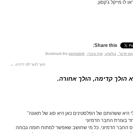
 לו מייקל ג'קסון.
Share this:
אם תרצו".
,
בולשיט.
,
שיח ציבורי.
. Bookmark the
permalink
.
חנוך לנער לפי דרכינו.
→
 הולך קדימה, הולך אחורה.
"התפיסה של הימין הישראלי היא ששהותם של הפלסטינים כאן היא סוג של תאונה
ינוס החבר הדמיוני. כל מי שחושב שאפשר למתוח חומה גבוהה