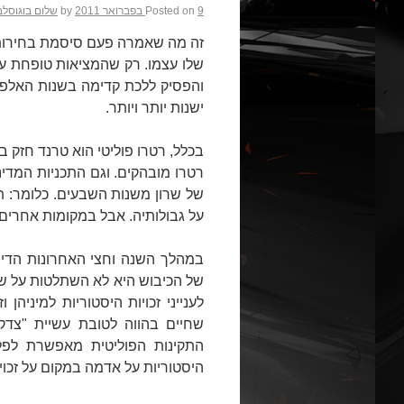
9 בפברואר 2011
Posted on
by
שלום בוגוסלב
זה מה שאמרה פעם סיסמת בחירות 
שלו עצמו. רק שהמציאות טופחת על 
והפסיק ללכת קדימה בשנות האלפיים
ישנות יותר ויותר.
בכלל, רטרו פוליטי הוא טרנד חזק ב
רטרו מובהקים. וגם התכניות המדי
של שרון משנות השבעים. כלומר: 
על גבולותיה. אבל במקומות אחרים,
במהלך השנה וחצי האחרונות הדיון 
של הכיבוש היא לא השתלטות על שטח
לענייני זכויות היסטוריות למיניהן
שחיים בהווה לטובת עשיית "צדק 
התקינות הפוליטית מאפשרת לפלס
היסטוריות על אדמה במקום על זכויו