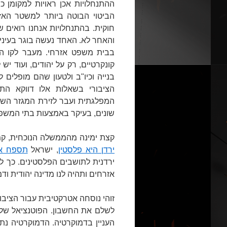
ההתנחלויות אכן ראויות למקומן 
הביטוי הבוטה ביותר למשטר האז
חוקית. בהתנחלויות אנחנו רואים 
בבית משפט אזרחי. מעבר לקו הי
קונקרטיים, רק על יהודים, ועוד י
בנייה וכיו"ב ולטעון שהם מופלים 
הציבורי בשאלות אלו דווקא ה
המפלגתית ועבר לזירת המגזר השל
שונים, בעיקר באמצעות בתי המשפ
קצת ימינה מהממשלה הנוכחית, ק
ירדן היא פלסטין
, ישראל
תספח א
ירדנית לתושבים הפלסטינים. כך ל
אזרחים ותהיה לנו מדינה יהודית 
זוהי נוסחה אטרקטיבית עבור הציב
לשלם את החשבון. הפוטנציאל של 
העניין בדמוקרטיה. הדמוקרטיה נתפס