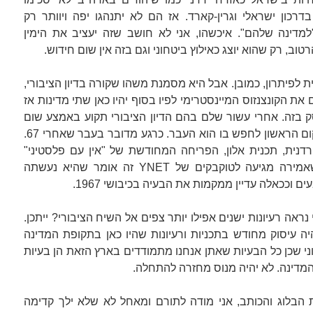
כון ישראלי וגרין-קארד. אז הם לא יתנהגו יפה ויוותר רק
דינה שלהם". איכשהו, אני לא חושב שזה יעציב את הימין
טוב, רק שהוא יוצג כאילוץ ביטחוני וגם בזה אין שום חידוש.
 לפיתרון, כמובן. אבל היא מסמנת משהו שקורה בדיון הציבורי,
ת הקונצנזוס המיינסטרימי לפיו בסוף יהיו כאן שתי מדינות אז
ק בזה. אחרי עשור שלם בהם הדיון הציבורי תקוע באמצע שום
מקום, אנשים מחפשים מוצא והמקום הראשון לחפש בו הוא העבר. כרגע מדובר בעבר שאחרי 67.
רדנית, תכנית אלון, הפריחה המחודשת של "אין עם פלסטיני"
שרואים בטוקבקים (לא לזלזל, כשאמירה מגיעה לטוקבקים של YNET זה אומר שהיא נעשתה
ים וככאלה עדיין ממקמות את הבעיה בכיבושי 1967.
אה רעיונות ישנים אפילו יותר צפים אל השיח הציבורי? ייתכן.
 עיסוק מחודש בתכניות ורעיונות שהיו כאן בתקופת המדינה
ני שכן כל הבעיות שאתן אנחנו מתמודדים בארץ הזאת הן בעיות
מדינה. לא יהיה מנוס מחזרה להתחלה.
בלוג והכותב, אני מודה לתורם ומאחל לא שלא ילך קדימה