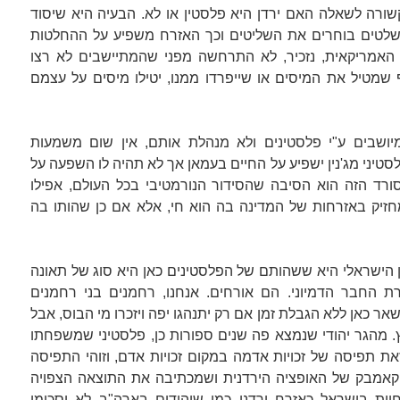
שורה לשאלה האם ירדן היא פלסטין או לא. הבעיה היא שיסוד
שלטים בוחרים את השליטים וכך האזרח משפיע על ההחלטות
האמריקאית, נזכיר, לא התרחשה מפני שהמתיישבים לא רצו
 שמטיל את המיסים או שייפרדו ממנו, יטילו מיסים על עצמם
ושבים ע"י פלסטינים ולא מנהלת אותם, אין שום משמעות
סטיני מג'נין ישפיע על החיים בעמאן אך לא תהיה לו השפעה על
רד הזה הוא הסיבה שהסידור הנורמטיבי בכל העולם, אפילו
זיק באזרחות של המדינה בה הוא חי, אלא אם כן שהותו בה
 הישראלי היא ששהותם של הפלסטינים כאן היא סוג של תאונה
ת החבר הדמיוני. הם אורחים. אנחנו, רחמנים בני רחמנים
ר כאן ללא הגבלת זמן אם רק יתנהגו יפה ויזכרו מי הבוס, אבל
. מהגר יהודי שנמצא פה שנים ספורות כן, פלסטיני שמשפחתו
את תפיסה של זכויות אדמה במקום זכויות אדם, וזוהי התפיסה
קאמבק של האופציה הירדנית ושמכתיבה את התוצאה הצפויה
יות בישראל כאזרח ירדני כמו שיהודים בארה"ב לא יסכימו