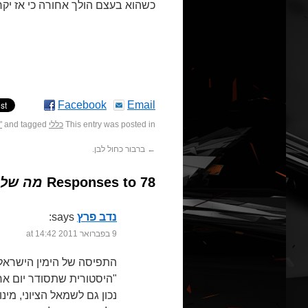
כשהוא בעצם הולך אחורה כי אז יקראו
Facebook
Email
This entry was posted in
כללי
and tagged
"
←
ברבור כחול לבן.
78 Responses to
מה שלא
נדב פרץ
says:
9 בפברואר 2011 at 14:42
היסטורית שתסודר יום אחד בעזרת החבר הדמיוני"
נכון גם לשמאל הציוני, מ