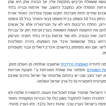
כנושא ששאלת הכיבוש מתנקזת אליו, אך הבעיה אתן היא שהן
רחות המפלה ולא, כמקובל לחשוב, שוד אדמות ובנייה בלתי
שכנים שחיים תחת מערכות חוקים שונות ונפרדות. האחד אזרח
והאחר לא. האחד נעשה בוגר בעיני החוק בגיל 16 ונשפט בבית משפט צבאי והאחר בגיל 18 ונשפט
רוק, החלת הריבונות היא לא על הטריטוריה אלא על אנשים
ש להם את החוצפה לעשות השוואות בעניין אכיפת חוק על עברות
לרעה. זאת הבעיה, ולא שוד אדמות ובנייה בלתי חוקית. העיסוק
תרחש בגלל שהשמאל איבד את השפעתו בזירה הפוליטית
ישי, שם הוא מסתפק בהישגים אינדיבידואליים עבור מקופחים
ט.
מה לתחייה
האופציה הירדנית
שחשבנו שחלפה מן העולם מזמן.
ת השטחים
ותפתור את שאלת האזרחות ע"י הענקת אזרחות
א ייוצר מצב שבו יש בתחום שליטתה של ישראל נתינים שאינם
ודמוקרטית לתפארת על כל ארץ ישראל השלמה.
ור הישראלי שתמיד שמח לאכול את העוגה, להשאירה שלמה ולא
התכנית הזאת להתקבל נשען כולו על הבורות המקומית וחוסר
ת בישראל כעניין טכני, שיטת ניהול בלבד, ולא כעניין מהותי.