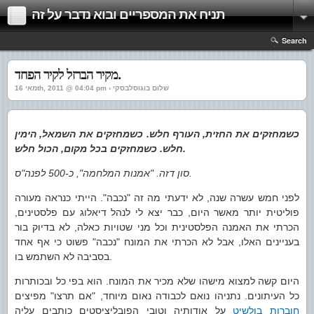
תניח את המספריים ובוא נדבר על זה
Search
מקיר הברזל לקיר הפחד.
מאי 16th, 2011 @ 04:04 pm › שלום בוגוסלבסקי
כשמחזקים את החזית, העורף חלש. כשמחזקים את השמאל, הימין
חלש. כשמחזקים בכל מקום, הכול חלש.
סון דזה. "אמנות המלחמה", כ-500 לפנה"ס.
לפני חמש עשרה שנה, לא ידעתי מה זה "נכבה". הייתי כנראה מעורה
פוליטית יותר מאשר היום, כבר יצא לי לנהל דיאלוג עם פלסטינים,
הכרתי את האמנה הפלסטינית וכל מני שטויות כאלה, לא בדיוק בור
בעניינים האלו, אבל לא הכרתי את המונח "נכבה" פשוט כי אף אחד
בסביבה לא השתמש בו.
היום קשה למצוא מישהו שלא מכיר את המונח. הוא בפי כל ובכותרות
כל העיתונים. נתניהו נואם לכבודה נאום מיוחד, "אם תרצו" מפיצים
חוברות בולשיט
על אודותיה וטובי הפובליציסטים כותבים עליה