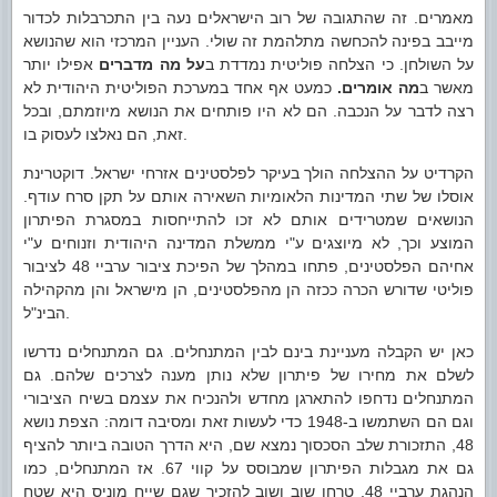
מאמרים. זה שהתגובה של רוב הישראלים נעה בין התכרבלות לכדור
מייבב בפינה להכחשה מתלהמת זה שולי. העניין המרכזי הוא שהנושא
על השולחן. כי הצלחה פוליטית נמדדת ב
על מה מדברים
אפילו יותר
מאשר ב
מה אומרים.
כמעט אף אחד במערכת הפוליטית היהודית לא
רצה לדבר על הנכבה. הם לא היו פותחים את הנושא מיוזמתם, ובכל
זאת, הם נאלצו לעסוק בו.
הקרדיט על ההצלחה הולך בעיקר לפלסטינים אזרחי ישראל. דוקטרינת
אוסלו של שתי המדינות הלאומיות השאירה אותם על תקן סרח עודף.
הנושאים שמטרידים אותם לא זכו להתייחסות במסגרת הפיתרון
המוצע וכך, לא מיוצגים ע"י ממשלת המדינה היהודית וזנוחים ע"י
אחיהם הפלסטינים, פתחו במהלך של הפיכת ציבור ערביי 48 לציבור
פוליטי שדורש הכרה ככזה הן מהפלסטינים, הן מישראל והן מהקהילה
הבינ"ל.
כאן יש הקבלה מעניינת בינם לבין המתנחלים. גם המתנחלים נדרשו
לשלם את מחירו של פיתרון שלא נותן מענה לצרכים שלהם. גם
המתנחלים נדחפו להתארגן מחדש ולהנכיח את עצמם בשיח הציבורי
וגם הם השתמשו ב-1948 כדי לעשות זאת ומסיבה דומה: הצפת נושא
48, התזכורת שלב הסכסוך נמצא שם, היא הדרך הטובה ביותר להציף
גם את מגבלות הפיתרון שמבוסס על קווי 67. אז המתנחלים, כמו
הנהגת ערביי 48, טרחו שוב ושוב להזכיר שגם שייח מוניס היא שטח