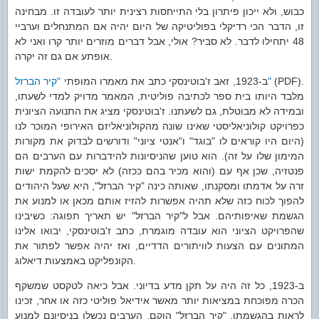
כבוש, ולא ייכון פיתרון בלי התייחסות רצינית יותר לעובדה זו. מבחינה
זו, הדבר הכי רדיקלי בפוליטיקה של היום יהיה אם המתנחלים וערביי
48 יתחילו לדבר. לא סביר? אולי, אבל דברים מוזרים יותר קרו ואני לא
אופתע אם גם זה יקרה.
(PDF).
"קיר הברזל"
ב-1923, זאב ז'בוטינסקי כתב את מאמרו המופתי
מלבד היותו בית ספר לכתיבה פוליטית, המאמר מדויק למדי לשעתו,
ובמידה לא מבוטלת, גם לשעתנו. ז'בוטינסקי מציג את התנועה הציונית
כפרויקט קולוניאליסטי שאינו שונה מהקולוניאליזם האירופי המוכר לנו
(היום היו קוראים לו "בוגד" ו"אנטי ציוני" ודורשים לבדוק את מקורות
המימון שלו על זה). הוא טוען שהניסיונות להידברות עם הערבים הם
פנטזיה, שכן אף עם (והוא מכיר בהם ככזה) לא יסכים להקמת ישות
זרה על אדמתו ומסקנתו, שאותה כינה "קיר הברזל", היא שעל היהודים
להפוך לכוח כזה שלא תהיה אפשרות להזיז אותם מכאן או למנוע את
הגשמת שאיפותיהם. אבל ל"קיר הברזל" יש תאריך תפוגה: כשיבינו
שהפרויקט הציוני הוא עובדה מוגמרת, כתב ז'בוטינסקי, יבואו אלינו
המתונים עם הצעות לוויתורים הדדיים, ואז יהיה אפשר לפתור את
הקונפליקט באמצעות דיאלוג.
ב-1923, כל זה היה על תקן מדע בדיוני. אבל כיאה לטקסט שמשקף
הכרה מפוכחת במציאות יותר מאשר אידיאל פוליטי כזה או אחר, זכינו
לראות בהגשמתו. "קיר הברזל" הוקם, הערבים נכשלו בניסיונם למנוע