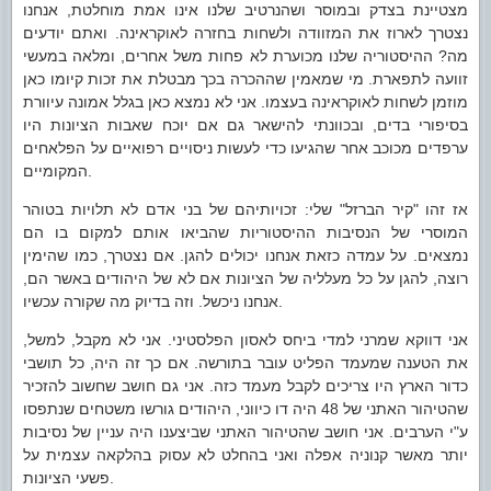
מצטיינת בצדק ובמוסר ושהנרטיב שלנו אינו אמת מוחלטת, אנחנו
נצטרך לארוז את המזוודה ולשחות בחזרה לאוקראינה. ואתם יודעים
מה? ההיסטוריה שלנו מכוערת לא פחות משל אחרים, ומלאה במעשי
זוועה לתפארת. מי שמאמין שההכרה בכך מבטלת את זכות קיומו כאן
מוזמן לשחות לאוקראינה בעצמו. אני לא נמצא כאן בגלל אמונה עיוורת
בסיפורי בדים, ובכוונתי להישאר גם אם יוכח שאבות הציונות היו
ערפדים מכוכב אחר שהגיעו כדי לעשות ניסויים רפואיים על הפלאחים
המקומיים.
אז זהו "קיר הברזל" שלי: זכויותיהם של בני אדם לא תלויות בטוהר
המוסרי של הנסיבות ההיסטוריות שהביאו אותם למקום בו הם
נמצאים. על עמדה כזאת אנחנו יכולים להגן. אם נצטרך, כמו שהימין
רוצה, להגן על כל מעלליה של הציונות אם לא של היהודים באשר הם,
אנחנו ניכשל. וזה בדיוק מה שקורה עכשיו.
אני דווקא שמרני למדי ביחס לאסון הפלסטיני. אני לא מקבל, למשל,
את הטענה שמעמד הפליט עובר בתורשה. אם כך זה היה, כל תושבי
כדור הארץ היו צריכים לקבל מעמד כזה. אני גם חושב שחשוב להזכיר
שהטיהור האתני של 48 היה דו כיווני, היהודים גורשו משטחים שנתפסו
ע"י הערבים. אני חושב שהטיהור האתני שביצענו היה עניין של נסיבות
יותר מאשר קנוניה אפלה ואני בהחלט לא עסוק בהלקאה עצמית על
פשעי הציונות.