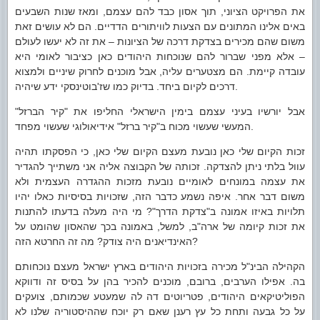
את הפרויקט הציוני, תוך אסון כבד להם עצמם, ומאז שנות השבעים
באים אלינו המתונים עם הצעות לוויתורים הדדיים. הם לא עושים זאת
משום שהם מכירים בצדקת דרכה של הציונות – את זה לא יעשו לעולם
– אלא מפני שברור להם שנוכחות היהודים כאן כציבור לאומי היא
עובדה קיימת. הם מצטערים עליה, אבל מוכנים לחרוק שיניים ולמצוא
דרכים לקיום ביחד. בדיוק כמו שז'בוטינסקי ידע שיהיה.
אבל יורשיו בעיני עצמם בימין הישראלי החליפו את "קיר הברזל"
המעשי שעשוי מכוח ב"קיר ברזל" אידיאולוגי שעשוי מפחד.
זכות הקיום שלי כאן נובעת מעצם הקיום שלי כאן, כי הפסקתו תהיה
עוול בלתי ניתן להצדקה. זכותה של הקבוצה אליה אני משתייך להגדיר
את עצמה במונחים לאומיים נובעת מזכות ההגדרה העצמית ולא
משום דבר אחר. איפה נשמע כדבר הזה, שזכויות בסיסיות כאלו יהיו
תלויות באיזו אמונה ב"צדקת הדרך"? מי היה מעלה בדעתו להתנות
את זכות קיומה של ארה"ב, למשל, באמונה בכך שהאסון שהומט על
האינדיאנים היה צודק? מה זה החרטא הזה?
הקהילה הבינ"ל מכירה בזכויות היהודים בארץ ישראל מעצם נוכחותם
בה. אפילו הערבים, ברובם, מוכנים להכיר בהן על בסיס זה ודווקא
הפוליטיקאים היהודים, פטריוטים דה לה שמעטע שכמותם, צועקים
על כל גבעה ותחת כל עץ רענן שאם רק יוכח שההיסטוריה שלנו לא