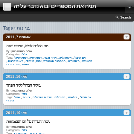
תניח את המספריים ובוא נדבר על זה
Search
Tags › ציונות.
אוגוסט 7, 2011
יום הולדת לבלוג, וסיכום שנה.
שלום בוגוסלבסקי
By
כללי
Categories:
"אם תרצו".
,
אקטואליה.
,
ארוך וכבד.
,
דמוקרטיה
,
דמוקרטיה
Tags:
מתגוננת.
,
היסטוריה.
,
המהפכה האמונית
,
זהות
,
מינהלי.
,
ניאו-שמרנות.
,
שיח ציבורי.
ציונות.
,
מאי 16, 2011
מקיר הברזל לקיר הפחד.
שלום בוגוסלבסקי
By
כללי
Categories:
"אם תרצו".
,
בולשיט.
,
מתנחלים.
,
ערבים ישראלים.
,
ציונות.
,
שיח
Tags:
ציבורי.
מאי 10, 2011
שתי הערות על יום העצמאות.
שלום בוגוסלבסקי
By
כללי
Categories:
שיח ציבורי.
זהות
,
ציונות.
,
Tags: