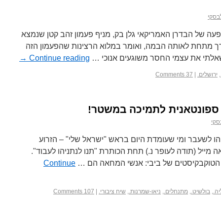
בסקי
עה של הבדרן האמריקאי גלן בק, מניף פעמון זהב קטן שנמצא
 מתחת לאותה הבמה, ואומר במלוא הרצינות שהפעמון הזה
שאלתי את עצמי החסר משוגעים אנוכי …
Continue reading
→
,
ירושלים.
|
37 Comments
 ספונטאנית לתמיכה במשטר!
סקי
ו לשעבר ומי שעומדת היום בראש "ישראל שלי" – הזרוע
 מייל (תודה לעופר נ.) תחת הכותרת "תנו לנתניהו לעבוד".
טוקבקיסטים של ביבי: אנשי המחאה הם …
Continue
ה.
,
בולשיט.
,
מתנחלים.
,
ניאו-שמרנות.
,
שיח ציבורי.
|
107 Comments