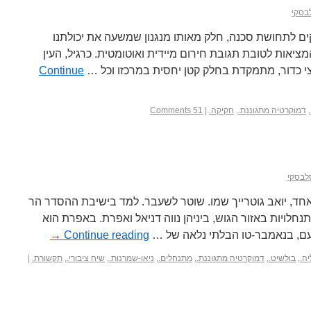
בסקי
ים לתחושת סכנה, חלק מאותו מנגנון שמשעה את יכולתנו
ציאות לטובת תגובת חירום מיידית ואוטומטית. כרגיל, העין
י כדור, מתמקדת בחלק קטן יחסית במרכזו וכל …
Continue
,
דמוקרטיה מתגוננת.
,
חקיקה.
|
51 Comments
לבסקי
חד, יואב גוטרייך שמו. שוטר לשעבר. למד בישיבת ההסדר הר
חלויות באזור הגוש, ביניהן נווה דניאל ואפרת. באפרת הוא
עם, בנאמבר-טו הבלתי נלאה של …
Continue reading
→
ה.
,
בולשיט.
,
דמוקרטיה מתגוננת.
,
מתנחלים.
,
ניאו-שמרנות.
,
שיח ציבורי.
,
תקשורת.
|