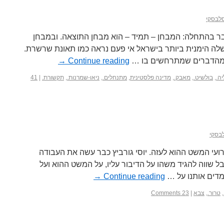
סלבסקי
ר בהתחלה: המבחן – תמיד – הוא מבחן התוצאה. ובמבחן
ה הימנית ביותר בישראל אי פעם נראה כמו תאונת שרשרת.
ה מהדברים שמתרחשים בו …
Continue reading
→
ה.
,
בולשיט.
,
מאבק.
,
מדינה פלסטינית
,
מתנחלים.
,
ניאו-שמרנות.
,
תקשורת.
|
41
לבסקי
ועי המשט ההוא לעזה. יוסי גורביץ כבר עשה את העבודה
ל שווה להגיד משהו על הדיבור עליו, על המשט ההוא ועל
מדים אותנו על …
Continue reading
→
,
טרור.
,
צבא
|
23 Comments