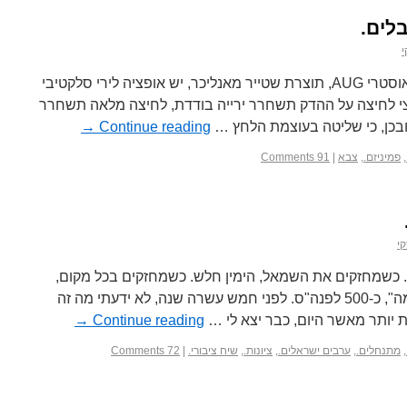
לים.
י
בחלק מהדגמים של רובה הסער האוסטרי AUG, תוצרת שטייר מאנליכר, יש אופציה לירי סלקטיבי
 לחיצה על ההדק תשחרר ירייה בודדת, לחיצה מלאה תשחרר
ובכן, כי שליטה בעוצמת הלחץ …
Continue reading
→
,
פמיניזם.
,
צבא
|
91 Comments
י
 כשמחזקים את השמאל, הימין חלש. כשמחזקים בכל מקום,
הכול חלש. סון דזה. "אמנות המלחמה", כ-500 לפנה"ס. לפני חמש עשרה שנה, לא ידעתי מה זה
ת יותר מאשר היום, כבר יצא לי …
Continue reading
→
,
מתנחלים.
,
ערבים ישראלים.
,
ציונות.
,
שיח ציבורי.
|
72 Comments