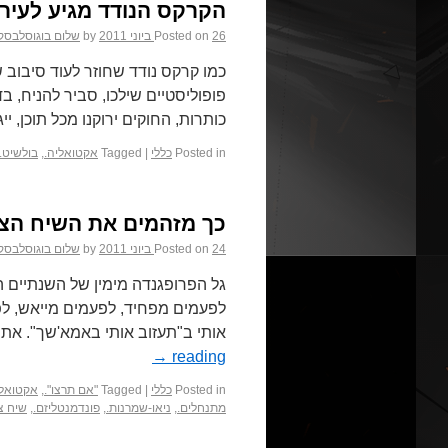
הקרקס הנודד מגיע לעיר.
26 ביוני 2011
Posted on
by
שלום בוגוסלבסק
כמו קרקס נודד שחוזר לעוד סיבוב 
פופוליסטיים שילכו, סביר להניח, ב
כותרות, החוקים ירוקנו מכל תוכן, יי
Posted in
כללי
|
Tagged
אקטואליה.
,
בולשיט.
כך מזהמים את השיח הציב
24 ביוני 2011
Posted on
by
שלום בוגוסלבסק
גל הפרופגנדה מימין של השנתיים הא
לפעמים מפחיד, לפעמים מייאש, לפ
אותי ב"תעזוב אותי באמא'שך". אתם
→
reading
Posted in
כללי
|
Tagged
"אם תרצו".
,
אקטואלי
מתנחלים.
,
ניאו-שמרנות.
,
פונדמנטליזם.
,
שיח צי