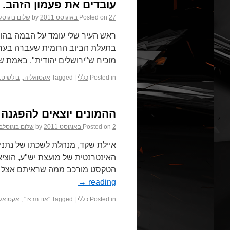
עובדים את פעמון הזהב.
27 באוגוסט 2011
Posted on
by
שלום בוגוסל
ראש העיר שלי עומד על הבמה בהופ
בתעלת הביוב הרומית שעברה בערך
מוכיח ש"ירושלים יהודית". באמת 
Posted in
כללי
|
Tagged
אקטואליה.
,
בולשיט.
ההמונים יוצאים להפגנה
2 באוגוסט 2011
Posted on
by
שלום בוגוסלב
איילת שקד, מנהלת לשכתו של נתניה
האינטרנטית של מועצת יש"ע, הוציאה
הטקסט מורכב ממה שראיתם אצל ה
→
reading
Posted in
כללי
|
Tagged
"אם תרצו".
,
אקטואלי