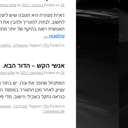
16 בנובמבר 2011
Posted on
by
שלום בוגוסל
ראיית מנהרה היא תגובה שיש ליונק
לחשוב, לנתח, להעריך ולהבין את המ
האנושית רואה בהיקף של יותר מחצ
→
reading
Posted in
כללי
|
Tagged
אקטואליה.
,
בולשיט.
אנשי הקש – הדור הבא.
24 באוקטובר 2011
Posted on
by
שלום בוגוס
המתנחל שהפך את עורו. יש בחור א
עציון, לאחר מכן התגורר במספר התנ
כנראה נתקל בשבילי הישוב, מדי פ
Posted in
כללי
|
Tagged
"אם תרצו".
,
אקטואלי
88 Comments