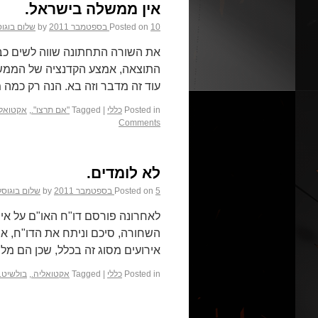
אין ממשלה בישראל.
10 בספטמבר 2011
Posted on
by
שלום בוגו
את השורה התחתונה שווה לשים כב
התוצאה, אמצע הקדנציה של הממשל
עוד זה מדבר וזה בא. הנה רק כמ
Posted in
כללי
|
Tagged
"אם תרצו".
,
אקטואלי
Comments
לא לומדים.
5 בספטמבר 2011
Posted on
by
שלום בוגוס
לאחרונה פורסם דו"ח האו"ם על איר
השחורה, סיכם וניתח את הדו"ח, אב
אירועים מסוג זה בכלל, שכן הם מל
Posted in
כללי
|
Tagged
אקטואליה.
,
בולשיט.