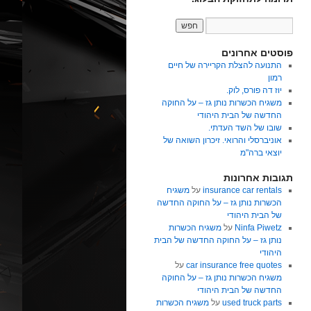
פוסטים אחרונים
התנועה להצלת הקריירה של חיים
רמון
יוז דה פורס, לוק.
משגיח הכשרות נותן גז – על החוקה
החדשה של הבית היהודי
שובו של השד העדתי.
אוניברסלי והרואי. זיכרון השואה של
יוצאי ברה"מ
תגובות אחרונות
insurance car rentals
על
משגיח
הכשרות נותן גז – על החוקה החדשה
של הבית היהודי
Ninfa Piwetz
על
משגיח הכשרות
נותן גז – על החוקה החדשה של הבית
היהודי
car insurance free quotes
על
משגיח הכשרות נותן גז – על החוקה
החדשה של הבית היהודי
used truck parts
על
משגיח הכשרות