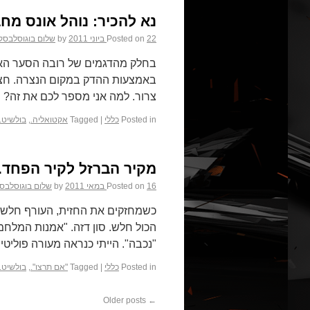
נא להכיר: נוהל אונס מחב
22 ביוני 2011
Posted on
by
שלום בוגוסלבסק
באמצעות ההדק במקום הנצרה. חצי
צרור. למה אני מספר לכם את זה? 
Posted in
כללי
|
Tagged
אקטואליה.
,
בולשיט.
מקיר הברזל לקיר הפחד.
16 במאי 2011
Posted on
by
שלום בוגוסלבסק
כשמחזקים את החזית, העורף חלש.
"נכבה". הייתי כנראה מעורה פוליטי
Posted in
כללי
|
Tagged
"אם תרצו".
,
בולשיט.
Older posts
←