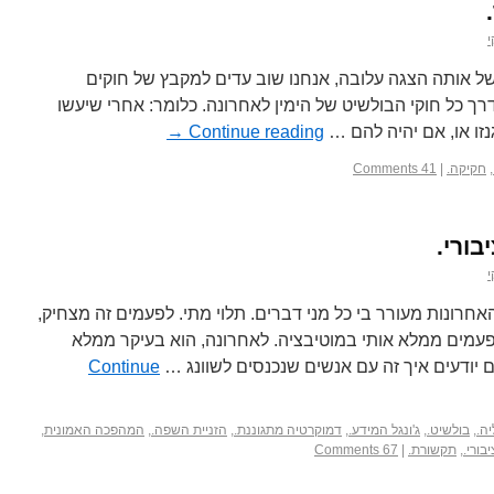
י
של אותה הצגה עלובה, אנחנו שוב עדים למקבץ של חוקים
דרך כל חוקי הבולשיט של הימין לאחרונה. כלומר: אחרי שיעשו
גנזו או, אם יהיה להם …
Continue reading
→
,
חקיקה.
|
41 Comments
ורי.
י
חרונות מעורר בי כל מני דברים. תלוי מתי. לפעמים זה מצחיק,
עמים ממלא אותי במוטיבציה. לאחרונה, הוא בעיקר ממלא
 יודעים איך זה עם אנשים שנכנסים לשוונג …
Continue
ה.
,
בולשיט.
,
ג'ונגל המידע.
,
דמוקרטיה מתגוננת.
,
הזניית השפה.
,
המהפכה האמונית
,
בורי.
,
תקשורת.
|
67 Comments