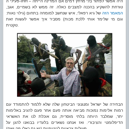
פעילי ה-IHH – היה אפשר לפתור בלי מרחץ דמים אם המדינה הייתה
טורחת להשקיע בהכנה למצבים כאלה. זה ממש לא בשמיים, אגב,
המאמר הזה
של גיא רפאלי, איש שנחשב למומחה בתחום (גילוי נאות:
וגם מי שלימד אותי ללכת מכות) מסביר איך אפשר לעשות זאת
טקטית.
הבחירה של ישראל ומנגנוני הביטחון שלה שלא ללמוד להתמודד עם
רמות אלימות נמוכות מביאה אותה פעם אחר פעם להגיב באלימות
יתר, שמלבד היותה בלתי מוסרית, גם אוכלת לנו את האשראי
הדיפלומטי והציבורי. ואז אנחנו נשארים בלעדיו בבואנו להגן על
פעולות צבאיות לגיטימיות (יש גם כאלו פה ושם).