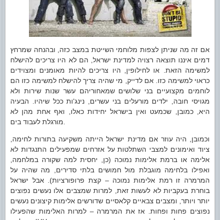
אם זה מה שניתן לצפות מלוחמי השייטת במצב כזה, ובהנחה שמרחץ
דמים איננו תוצאה רצויה למדינת ישראל, הם לא היו צריכים להישלח
למשימה הזאת. או לחילופין, היו צריכים להיות מאומנים ומצוידים
כראוי למשימה כזו. אם לדייק, מי שהיה צריך להישלח למשימה כזו הם
לוחמים מקצועיים בני שלושים שמאחוריהם עשר שנות שירות ולא
מגויסי חובה, ילדים מורעלים בני עשרים, נינג'ות ככל שיהיו. הבעיה
היא, כמובן, שכמעט ואין בישראל יחידות כאלו, ואף אחת מהן לא
מורגלת לעבוד בים.
וכמובן, היה עוזר אם מדינת ישראל הייתה משקיעה בתורות לחימה,
ציוד ואימונים למצבי השתלטות על אזרחים שמפעילים התנגדות לא
אלימה או ברמת אלימות נמוכה (כן, יחסית למה שקורה במלחמה,
ואפילו בלחימה מוגבלת מול חמושים בלתי סדירים, מה שהיה על
המרמרה זו רמת אלימות נמוכה – קצת פרופורציות). אבל ישראל
בוחרת בעקביות לא לעשות זאת, למרות שמצבים אלו נעשים נפוצים
יותר ויותר, ומצבים צבאיים קלאסיים שדורשים אלימות קיצונים נעשים
נפוצים פחות ופחות. אז את המרמרה – למרות האלימות שהפעילו