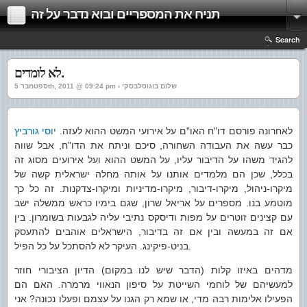
תניח את המספריים ובוא נדבר על זה
Search
לא לומדים.
ספטמבר 5th, 2011 @ 09:24 pm › שלום בוגוסלבסקי
לאחרונה פורסם דו"ח האו"ם על אירועי המשט ההוא לעזה.
יוסי גורביץ
כבר עשה את העבודה השחורה, סיכם וניתח את הדו"ח, אבל שווה
להגיד משהו על הדיבור עליו, על המשט ההוא ועל אירועים מסוג זה
בכלל, שכן הם מלמדים אותנו על אותה מחלה ישראלית קשה של
מיקרו-ניהול, מיקרו-דיבור, מיקרו-מדיניות ומיקרו-צדקנות. זה כל כך
מוטמע בנו. מספרים על אריאל שרון, שגם בימיו כראש ממשלה ישב
עם קצינים זוטרים על מפות ודיסקס נתיבי עליה לגבעות בשומרון. בין
אם זה במעשה ובין אם זה בדיבור, הישראלים אוהבים להתעסק
בניט-פיקינג. העיקר לא להסתכל על כל הפיל.
מדהים באיזו קלות (הדבר שיש לנו במקום) הדיון הציבורי חוזר
למעשיהם של לוחמי השייטת על סיפון הנאווי מרמרה. האם הם
הפעילו אלימות רבה מדי, או שמא רק הגנו על עצמם ופעלו נכונה? אני