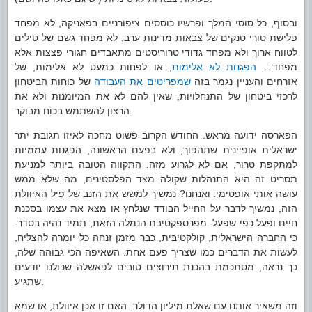
ובסוף, כל סוסי המלך ופרשיו כוססים ציפורניים בפאניקה, לא מפחד
פלישת טורי טנקים של צבאות מדינות ערב, לא מפחד גשם של טילים
לטווח ארוך ולא מפחד גדודי טרוריסטים מתאבדים חגורי פצצות אלא
מפחד…
הפגנות לא אלימות
, או לפחות כמעט לא אלימות, של
אזרחים והעניין נגמר בזה
שמפריטים את העבודה
של כוחות הביטחון
לרכזי ביטחון של התנחלויות, שאין להם לא את המיומנות ולא את
הרצון להשתמש בכוח מבוקר.
הפארסה ידועה מראש: החודש הקרוב פשוט מחכה לאיזו תגובת יתר
ישראלית אופיינית שתהפוך, ולא בפעם הראשונה, הפגנות עממיות
למתקפת טרור, אם לא לגרוע מזה. התקווה הטובה ביותר למניעת
תסריט זה היא התנהלות שקולה מצד הפלסטינים, מה שלא ממש
עושה אותי אופטימי. ואנחנו? נמשיך למשש את הזנב של פיל האיוולת
הזה, נמשיך לדבר על החייל הבודד שנלחץ או מצא את עצמו בסכנת
חיים ופעל כפי שפעל. מפרספקטיבת הנמלה הזאת, תמיד נהיה בסדר.
כי החברה הישראלית, קולקטיבית, כבר מזמן זנחה כל יומרה להצליח,
לעשות את הדברים כמו שצריך פעם אחת. השאיפה הכי גבוהה שלה,
כך נראה, מסתכמת בהכנת תירוצים טובים לפאשלה שכולנו יודעים
שתגיע.
וזה משאיר אותנו עם שאלת מיליון הדולר. האם זו אכן איוולת, או שמא