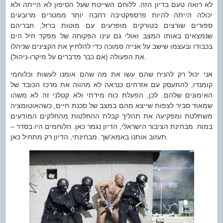
לא רואה טעם בדיון הזה. ללוחם השייטת שעל הסיפון לא הייתה ולא
יכולה הייתה להיות פרספקטיבה רחבה יותר ממטרים מרובעים
ספורים שורצים בטורקים מופרעים עם מוטות ברזל, חבריהם
שנמצאים באותו המצב ואולי גם עינו הפקוחה של מפקד חיל הים
בכבודו ובעצמו שישב על אנייה סמוכה כדי להלחיץ את הקצינים שניהלו
את הפעולה (אם כבר מדברים על מיקרו-ניהול).
אני יכול רק להניח שהם עשו את מה שהם אומנו לעשות וכלוחמי
קומנדו, להתעסק עם אזרחים כנראה לא מהווה את מרכז הכובד של
האימונים שלהם. לכן, הפעלת כוח מידתי ולא קטלני זה לא משהו
שמאוד סביר לצפות שייצא מהם במצב של סכנת חיים, כשהאוטומציה
משתלטת ומפקיעה את תהליך קבלת ההחלטות מהחלקים המודעים
במוח. מבחינת הציבור הישראלי, הדיון נגמר כאן. הלוחמים היו בסדר –
תעזוב אותנו באמא'שך. מבחינתי, הדיון רק מתחיל כאן.