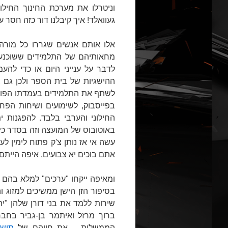
וניטרלו את מערכת החינוך החיל
געוואלד! איך קיבלנו דור כזה חסר 
אלו אותם אנשים שגררו כל מור
מחאותיהם של התלמידים ששוכנעו
לדבר על ענייני היום או כדי לה
ההישגיות של בית הספר ולכן גם 
לשתף את התלמידים בעמדתו הפולי
בפייסבוק, לשימועים ושיחות הפח
החילוני והערבי בלבד. להפגנות 
באוטובוס של המועצה וזה בסדר כי
עשה אי אז נותן צ'ק פתוח לימין ל
אתם בוכים יא צבועים, איפה היית
ומאיפה ייקחו "ערכים" למלא בהם א
בסיפור הזן הישן ממשיכים למזוג וה
שירות ללמד את בני דורן שלהן "יה
ברוך מרזל ואיתמר בן-גביר בחבר
הממשלות – את חייהם של
תושב