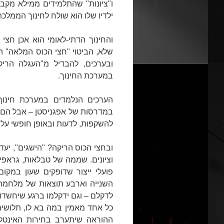
ו"ציונות" שהתלמידים ממילא מקב
ילדיו שלו הוא שולח לחינוך הממלכת
והחינוך הדתי-לאומי הוא אכן חצי 
שלא, הביטוי "חצי הכוס המלאה" ה
ובערכים, להבדיל מ"העגלה הריק
במערכת החינוך.
הערכים הנלמדים במערכת חינוך 
במדרסות של אפגניסטן – אבל הם 
להשקפות, לדעות ובאופן חופשי על ה
ובחצי הכוס הריקה? "הישגים", יעדי
וציונים. שממה של טבלאות, גראפי
פועלי ייצור שדופקים שעון במקו
השנייה וארבע תוצאות של מלחמת 
לדקלם – וגם ידקלמו ברגע שיחשדו ב
כל אחד מאמין במה בא לו, תלושי
ההוראה שיתערב בחירות האינטלק