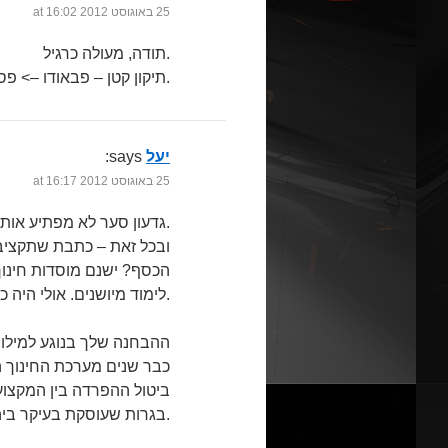
25 באוגוסט 2012 at 16:02
תודה, מעולה כרגיל.
תיקון קטן – פבאודו –> פסאודו.
יעל
says:
25 באוגוסט 2012 at 16:17
גדעון סער לא מפתיע אותי אפילו קצת, אבל ניתוח התקציב בכל זאת חשוב, אז תודה על זה.
ובכל זאת – כתבת שתקציב 
הכסף? ישנם מוסדות חינו
לימוד מיושנים. אולי היה כאן תיקון היסטורי.
ההבחנה שלך בנוגע למילוי
כבר שנים מערכת החינוך 
ביטול ההפרדה בין המקצוע
בגרות שעוסקת בעיקר ביהודים אשכנזים ציונים וקצת באחרים.