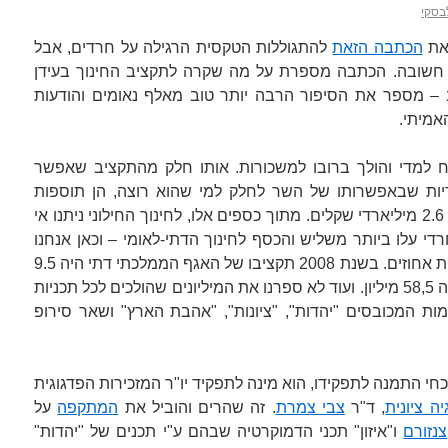
בסקי
 את
הכתבה הזאת
להתגוללות הטקסית הרגילה על חרדים, אבל
א חשובה. הכתבה מספרת על מה שקרה לתקציב החינוך בעידן
ב – מספר את הסיפור הרבה יותר טוב מאלף נאומים והודעות
אמיתי.
ח למדי והולך ברובו למשכורות. אותו חלק מהתקציב שאפשר
ריות שבאפשרותו של השר לחלק למי שהוא רוצה, הן תוספות
שונות, שהסתכמו בשנת 2011 ב – 2.6 מיליארדי שקלים. מתוך כספים אלו, לחינוך החילוני ניתנו אי
רדי עלו ביותר משליש והכסף לחינוך הדתי-לאומי – וכאן אנחנו
מגיעים לסיפור המרכזי – גדל במאות אחוזים. בשנת 2008 תקציבו של האגף הממלכתי דתי היה 9.5
מליוני שקלים. ב – 2011 תקציבו היה 58,5 מיליון. ועוד לא ספרנו את המיליונים שהולכים לכל תכניות
ות המכובסים "יהדות", "ציונות", "אהבת הארץ" ושאר סירופ
חי התמנה לתפקידו, הוא מינה לתפקיד יו"ר המזכירות הפדגוגית
ה ציונית
, ד"ר
צבי צמרת
. זה שהרים והוביל את
המתקפה
על
צנזורם
ו"איזון" תכני הדמוקרטיה שבהם ע"י תכנים של "יהדות"