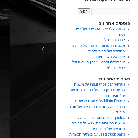
פוסטים אחרונים
התנועה להצלת הקריירה של חיים
רמון
יוז דה פורס, לוק.
משגיח הכשרות נותן גז – על החוקה
החדשה של הבית היהודי
שובו של השד העדתי.
אוניברסלי והרואי. זיכרון השואה של
יוצאי ברה"מ
תגובות אחרונות
insurance car rentals
על
משגיח
הכשרות נותן גז – על החוקה החדשה
של הבית היהודי
Ninfa Piwetz
על
משגיח הכשרות
נותן גז – על החוקה החדשה של הבית
היהודי
car insurance free quotes
על
משגיח הכשרות נותן גז – על החוקה
החדשה של הבית היהודי
used truck parts
על
משגיח הכשרות