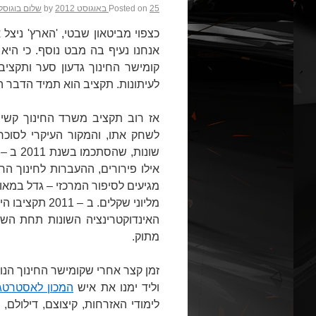
25 באוגוסט 2012
Posted on
by
שלום בוגוסל
כצפוי מביטאון שבטי, 'הארץ' ניצל
אנחנו נעיף בה מבט נוסף. כי הי
קומישר החינוך גדעון סער ותקצי
לעיתונות. תקציב הוא תמיד הדבר ה
אז רוב תקציב משרד החינוך קשי
לשחק אתו, והמקור העיקרי לסוכ
אילו פירורים, ההעברות לחינוך הח
האינדוקטרינציה השונות תחת השמ
מתוק.
זמן קצר אחרי שקומישר החינוך הנוכ
וליד ימנו את איש
המכון לאסטרטגי
לימודי האזרחות, קיצוצם, דילולם,