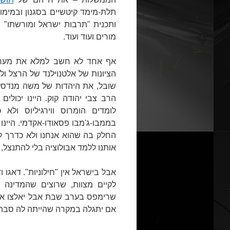
תלת-מימד קיטשיים בסגנון ובמימון
ותכנית "תרבות ישראל ומורשתו" 
מורים ועוד ועוד.
אף אחד לא חשב למלא את מערכת ה
הציונות של אלטנוילנד של הרצל ו
שובל, את היהדות של משה מנדסל
הרב צבי יהודה קוק. היינו יכול
לומדים הומרוס ווירגיליוס ולא
בממבו-ג'מבו פסאודו-אקדמי. היינו
החלק בה שהוא אנחנו ולא כדרך לה
אותנו ללמד אבולוציה בלי להתנצל,
אבל בישראל אין "חילוניות". דאגו 
לקיים מצוות, שרוצים שהמדינה 
שרימפס בערב שבת אבל יאלצו את 
אם יתגלה במקרה שהייתה לה סבתא שיק