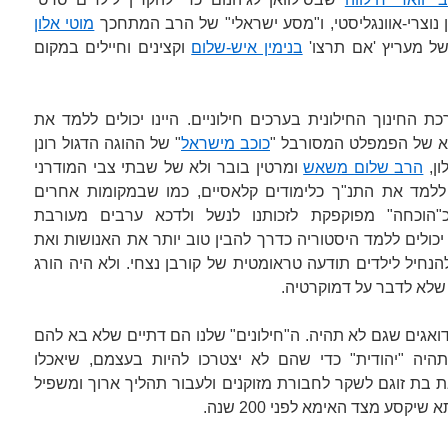
 נוצרי-אוונגליסטי, ו"מסע ישראלי" של הרב המתחכך
מוטי אלון
של מעריץ 'אם תרצו'
בנימין איש-שלום
וקצינים וחיילים במקום
חינוך החילונית בערכים חילוניים. היינו יכולים ללמד את
לא של הפמפלט המסורבל "
כוכב מישראל
" של ההוגה הדגול רונן
ון,
הרב שלום משאש
ומרטין בובר ולא של שבתי צבי המודרני
ים ללמד את התנ"ך כלימודים קלאסיים, כמו שבמקומות אחרים
 כ"הוכחה" מפוקפקת לזכותנו לנשל ולדכא ערבים מעורבת
 יכולים ללמד היסטוריה כדרך להבין טוב יותר את האנושות ואת
נחיל לילדים תודעה טראומטית של קורבן נצחי. ולא היה הורג
 שלא לדבר על דמוקרטיה.
ודואגים שגם לא תהיה. ה"חילונים" שלנו הם דתיים שלא בא להם
תהיה "יהודית" כדי שהם לא יצטרכו להיות בעצמם, שיאכלו
בת זוגם לשקר לחבורת מזוקנים ולעבור תהליך ארוך ומשפיל
סע מצד האימא לפני 200 שנה.