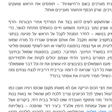
ונית מערכים בשם ה"הישגיות" – תופסים את הראש וצועקים
ערכים, שרק הכסף והחומר מעניינים אותו?
ה שהתעקש לשים לרגע בצד את המרדף אחרי הבגרות -חרף
 שציון נמוך בבחינה משמעו חיים כהומלס מתחת לגשר, כדי
עמיק בנושא – לחדר המנהל לקבל על הראש על פגיעה בנתוני
בתקציב שהוא מקבל. אלו אותם אנשים שגררו כל מורה שמעז
טית, או אף נצפה בהפגנה כלשהי או העז לשתף סטטוס פוליטי
דה במשרד החינוך. המדובר, כמובן, בהפגנות שמאל ובחינוך
ימין, המורים בחינוך הדתי עצמם יכולים לקחת את תלמידיהם
 פעם השמאלנים בקיבוצים היו עושים את זה וכל דבר ששמאלני
עשות כל דבר שנראה לו דומה ובריבית דריבית לנצח נצחים ומה
ם כשיולי תמיר פיטרה את אסתר ברנד?
ת חצי הכוס הריקה אם לא מאותו מקום שכוסו רוויה ושבו כמו
נוזל נשפך לכל הכיוונים וצריך ללכת לאן שהוא? אז באות בנות
דות" מהי מתוקף העובדה שזכו לגדול בבית דתי, ביקורים אצל
ון ואצל עמותת הימין אלע"ד ב'עיר דוד' שהפכה – בשליחות
י וואדי חילווה
שבסילוואן לגיהנום כדי להקרין לילדים סרטי