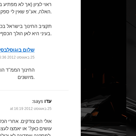
ראוי לציון (אך לא מפתיע
האלה, אע"פ שאין לי ספק שהוא מופיע בטבלה נפרדת במשרד החינוך.
תקציב החינוך בישראל בכ
בעיני היא לאן הולך הכסף שלא הולך למשכורות.
שלום בוגוסלבסק
25 באוגוסט 2012 at 16:36
החינוך הממ"ד הוא
מיושנים.
עדו
says:
25 באוגוסט 2012 at 16:19
אולי הם צודקים. אחרי הכל
עושים כאן?' או יאמצו לע
למסקנה שמדינה לא יכולה להיות בו בזמן 'יהודית ודמוקרטית' וצריך לבחור בין אחד מהם.