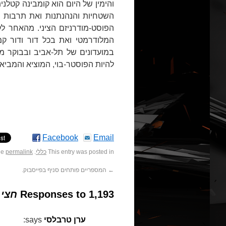
והימין של היום הוא קומבינה קטלני
השטחיות והנהנתנות ואת תרבות ה
הפוסט-מודרניזם הציני. מהאחר ל
המלודרמטי ואת בכל דור ודור קמים
במועדונים של תל-אביב ובבוקר מ
להיות הפוסטר-בוי, המוציא והמביא 
Facebook
Email
This entry was posted in
כללי
. Bookmark the
permalink
←
המספריים פותחים סניף בפייסבוק.
1,193 Responses to
חצי 
ערן טרבלסי
says: