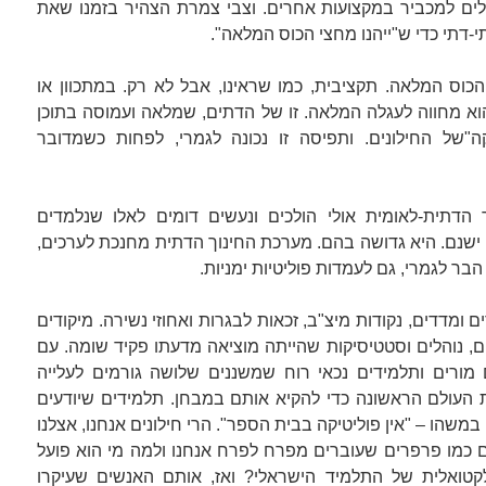
לים למכביר במקצועות אחרים. וצבי צמרת הצהיר בזמנו שאת
י-דתי כדי ש"ייהנו מחצי הכוס המלאה".
הכוס המלאה. תקציבית, כמו שראינו, אבל לא רק. במתכוון או
וא מחווה לעגלה המלאה. זו של הדתים, שמלאה ועמוסה בתוכן
ה"של החילונים. ותפיסה זו נכונה לגמרי, לפחות כשמדובר
הדתית-לאומית אולי הולכים ונעשים דומים לאלו שנלמדים
ישנם. היא גדושה בהם. מערכת החינוך הדתית מחנכת לערכים,
בר לגמרי, גם לעמדות פוליטיות ימניות.
ם ומדדים, נקודות מיצ"ב, זכאות לבגרות ואחוזי נשירה. מיקודים
ם, נוהלים וסטטיסיקות שהייתה מוציאה מדעתו פקיד שומה. עם
ם מורים ותלמידים נכאי רוח שמשננים שלושה גורמים לעלייה
העולם הראשונה כדי להקיא אותם במבחן. תלמידים שיודעים
משהו – "אין פוליטיקה בבית הספר". הרי חילונים אנחנו, אצלנו
ם כמו פרפרים שעוברים מפרח לפרח אנחנו ולמה מי הוא פועל
טואלית של התלמיד הישראלי? ואז, אותם האנשים שעיקרו