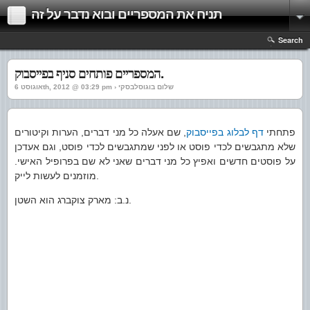
תניח את המספריים ובוא נדבר על זה
Search
המספריים פותחים סניף בפייסבוק.
אוגוסט 6th, 2012 @ 03:29 pm › שלום בוגוסלבסקי
פתחתי
דף לבלוג בפייסבוק
, שם אעלה כל מני דברים, הערות וקיטורים
שלא מתגבשים לכדי פוסט או לפני שמתגבשים לכדי פוסט, וגם אעדכן
על פוסטים חדשים ואפיץ כל מני דברים שאני לא שם בפרופיל האישי.
מוזמנים לעשות לייק.
נ.ב: מארק צוקברג הוא השטן.