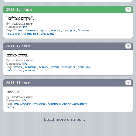
אפריל 15, 2011
"שקרים אציליים".
שלום בוגוסלבסקי
By
כללי
Categories:
"אם תרצו".
,
ארוך וכבד.
,
בולשיט.
,
דמוקרטיה מתגוננת.
,
זהות
,
Tags:
שיח ציבורי.
מרכז שלם.
,
ניאו-שמרנות.
,
ינואר 17, 2011
בקרוב אצלכם.
שלום בוגוסלבסקי
By
כללי
Categories:
אקטואליה.
,
דו-לאומיות.
,
חרדים.
,
ירושלים.
,
מתנחלים.
,
ערבים
Tags:
פונדמנטליזם.
ישראלים.
,
ינואר 11, 2011
קניבליזם.
שלום בוגוסלבסקי
By
כללי
Categories:
אקטואליה.
,
דמוקרטיה מתגוננת.
,
היסטוריה.
,
ליברמן.
,
שיח
Tags:
ציבורי.
Load more entries...