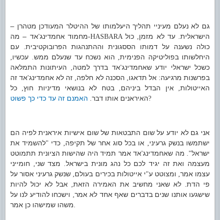
גם לא נעלם מעיניי תהליך היעלמותו של ההיטלר המעודכן מטהרן –
הישראלית
עד לא מזמן
כול
מחמוד אחמדינג
אד – מה
'
-HASBARA
,
.
כולה נשענה על דמותו הססגונית וההתנהגות הפרובוקטיבית
עם
.
היחלשותו בפוליטיקה הפנימית
הוא נשכח עד שנעלם ממש
עכשיו
,
.
,
כשכל ישראלי יודע שאחמדינג
אד בדרך למטה
העיתונות התמלאה
,
'
בפרשנות מרגיעה
אל תדאגו
הסכנה לא חלפה
זה לא אחמדינג
אד זה
'
,
,
:
האייטולות
אין הבדל ביניהם
בטח לא בנושאי מדיניות חוץ
כל
,
,
,
האיראנים אותו דבר
האמנם זה עד כדי כך פשוט
.
?
אני גם לא יודע על שום התבטאות של שום אישיות איראנית לפיה הם
ישתמשו בנשק גרעיני
או בכל סוג אחר של תקיפה
כדי
להשמיד את
"
,
,
ישראל
מה שאחמדינג
אד אמר תמיד היה שהישות הציונית תתמוטט
'
".
מעצמה ואת זה יגיד לכם כל נהג מונית בישראל
מצד שני
חומייני
,
.
עצמו אמר
ומצוטט ע
י אייטולות בכירים בעולם
שנשק גרעיני אסור על
,
"
,
פי הדת
לא שאני מחשיב את האמירה הזאת
אבל לא יכול להיות
,
.
שישגעו אותנו שנים בדברים שאף אחד לא אמר
וישכחו להודיע לנו על
,
משהו שמישהו כן אמר
.