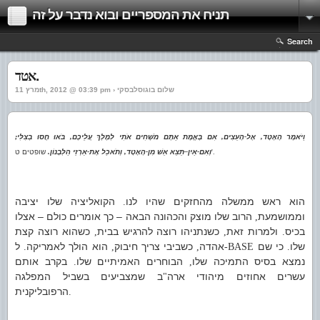
תניח את המספריים ובוא נדבר על זה
Search
אטד.
מרץ 11th, 2012 @ 03:39 pm › שלום בוגוסלבסקי
וַיֹּאמֶר הָאָטָד
,
אֶל
-
הָעֵצִים
,
אִם בֶּאֱמֶת אַתֶּם מֹשְׁחִים אֹתִי לְמֶלֶךְ עֲלֵיכֶם
,
בֹּאוּ חֲסוּ בְצִלִּי
;
'.
וְאִם
-
אַיִן
–
תֵּצֵא אֵשׁ מִן
-
הָאָטָד
,
וְתֹאכַל אֶת
-
אַרְזֵי הַלְּבָנוֹן
.
שופטים ט
הוא ראש
ממשלה מהחזקים שהיו לנו
הקואליציה שלו יציבה
.
וממושמעת
הרוב שלו מוצק והכהונה הבאה – כך אומרים כולם – אצלו
,
בכיס
ולמרות זאת
כשנתניהו רוצה להרגיש בבית
כשהוא רוצה קצת
,
,
.
שלו
כי שם
אהדה
כשביבי צריך חיבוק
הוא הולך לאמריקה
ל
.
,
,
-BASE
.
נמצא בסיס התמיכה שלו
הבוחרים האמיתיים שלו
בקרב אותם
.
,
עשרים אחוזים מיהודי ארה
ב שמצביעים בשביל המפלגה
"
הרפובליקנית
.