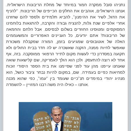
נתניהו סובל ממקרה חמור במיוחד של מחלת הריבונות הישראלית
.
אנחנו הישראלים
אוהבים את החלקים הכייפים של הריבונות
להניף
. “
,
את הדגל
לשיר את ההימנון
להביא תלמידים ולספר להם שחזרנו
",
,
אחרי אלפיים שנת גלות
להנציח גבורה והקרבה
להתגאות בלוחמינו
,
,
המסוקסים ומטוסינו החוזרים בשלום לבסיסם
אבל הלחם והחמאה
.
של הריבונות
אתם יודעים
כל העניינים האפרוריים והמשעממים
,
?
האלה של אוטובוסים שמגיעים בזמן
המורה שמקבלת משכורת
,
שאפשר לחיות ממנה
הזקנה שאשכרה יש לה חדר בבית החולים ולא
,
תקועה במסדרון כדי לעשות מקום לתייר הרפואי ממוסקבה
בזה
אף
,
.
אחד לא רוצה להתעסק
ולכן הוא הולך לאמריקה
שם קלישאות שואה
,
.
שאנחנו עייפנו מהן עוד לפני שסיימנו את בית הספר היסודי זוכות
למחיאות כפיים בעמידה
שם
במקום להיות נבחר ציבור כושל
הוא
,
,
.
מנהיג יהודי במימדים תנ
כיים שעומד בין
עמו
כפי שהוא מכנה
",
"
"
אותנו – כאילו היה משה רבנו המזויין – להשמדה
.