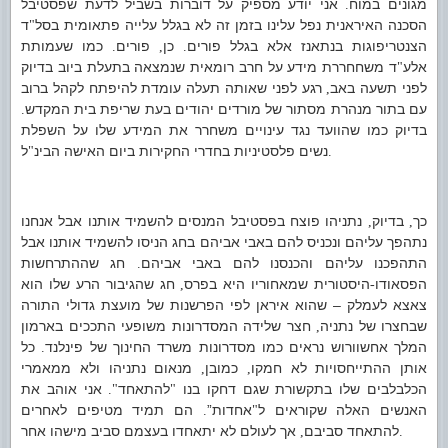
מגונים במוח
אני יודע מספיק על דוברות בשביל לדעת שפסטיבל
.
הסכנה האיראנית נפל עלינו בזמן זה לא בגלל עלייה פתאומית בסל
ד
"
הצנטריפוגות בנתאנז אלא בגלל פורים
כן
פורים
כמו שעמותת
.
,
.
אלע
ד משחחררת מידע על חרב רומאית שנמצאה בתעלת ביוב בדיוק
"
לפני תשעה באב
רגע לפני שאותה תעלה עומדת להיפתח לקהל ברוב
,
עם בתור מנהרת מסתור של מורדים יהודים בעת שריפת בית המקדש
.
בדיוק כמו שהוועד נגד עינויים משחרר את המידע שלו על השפלת
נשים פלסטיניות בחדרי החקירות ביום האישה הבינ
ל
"
.
כך
בדיוק
נתניהו פוצח בפסטיבל המנסים להשמיד אותנו אבל אנחנו
,
,
נתהפך עליהם ונכניס להם באבי אביהם בחג הניסו להשמיד אותנו אבל
התהפכנו עליהם והכנסנו להם באבי אביהם
חג שההתרחשות
.
הפסאודו
היסטורית שמאחוריו היא בפרס
חג שהגיבור הרע שלו הוא
,
-
צאצא לעמלק – שהוא איראן לפי הפרשנות של מועצת גדולי התורה
שבחצרו של נתניה
חצר שלידה המסדרונות משופעי התככים בארמון
,
המלך אחשוורוש נראים כמו מסדרונות משרד החינוך של פינלנד
כל
.
אותן ההתייחסויות לא חמקו
כמובן
מנאום נתניהו ולא ממאמרי
,
,
הכלבלבים שלו בתקשורת שגם דחקו בנו
להתאחד
אני אוהב את
".
"
האנשים האלה שקוראים ל
אחדות”
הם תמיד מטיפים לאחרים
.
"
להתאחד סביבם
אך לעולם לא יתאחדו בעצמם סביב מישהו אחר
,
.