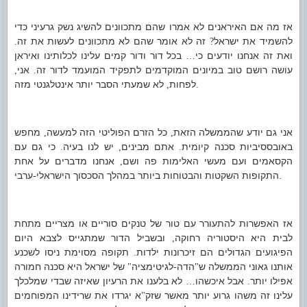
אז מה אם האיראנים לא אמרו שהם מתכוונים להשיג נשק גרעיני כדי
להשמיד את ישראל
זה לא אומר שהם לא מתכוונים לעשות את זה
.
?
ואת זה אנחנו יודעים כי
בכל דור ודור קמים עלינו לכלותינו ואיראן
…
עושה רושם טוב במיונים המוקדמים לתפקיד המועמד לדור זה
אני
,
.
לפחות
לא שמעתי הסבר יותר אינטלגנטי מזה
,
.
אני גם יודע שהממשלה הזאת
כל הזרם הפוליטי הזה למעשה
מחפש
,
,
באובססיביות סכנה קיומית
אתם מבינים
יש לנו בעיה
כי גם עם
.
,
.
הקסאמים ועם מעשי האלימות פה ושם
אנחנו מדברים על אחת
,
התקופות השקטות והבטוחות ביותר במהלך הסכסוך הישראלי
ערבי
-
.
אז האפשרות להתעורר עם טור של טנקים סוריים או מצריים מתחת
לבית היא היסטוריה רחוקה
ובשביל הדור שמתגייס לצבא היום
,
הפיגועים הגדולים הם זיכרונות ילדות
תקופה מסוימת ניסו לשכנע
.
אותנו גאוני הממשלה ש
הדה
לגיטימציה
של ישראל היא סכנה חמורה
"
-
"
אפילו יותר
אבל איכשהו
לא בלענו את הרעיון שאיזה שבדי שמלכלך
…
.
עלינו זה משהו גרוע יותר מאשר שזק
א יגרדו את שרידינו המפוחמים
"