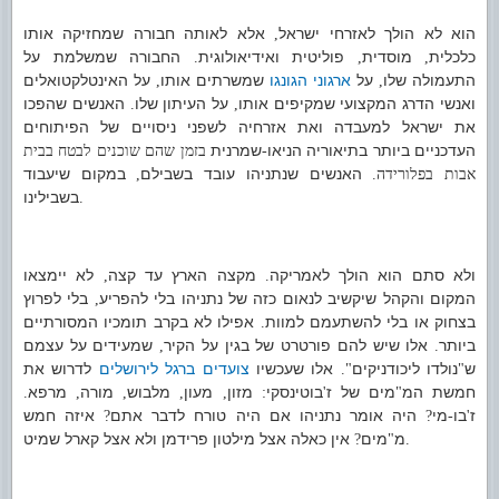
הוא לא הולך לאזרחי ישראל
אלא לאותה חבורה שמחזיקה אותו
,
כלכלית
מוסדית
פוליטית ואידיאולוגית
החבורה שמשלמת על
.
,
,
התעמולה שלו
על
ארגוני הגונגו
שמשרתים אותו
על האינטלקטואלים
,
,
ואנשי הדרג המקצועי שמקיפים אותו
על העיתון שלו
האנשים שהפכו
.
,
את ישראל למעבדה ואת אזרחיה לשפני ניסויים של הפיתוחים
העדכניים ביותר בתיאוריה הניאו
שמרנית
-
בזמן שהם שוכנים לבטח בבית
האנשים שנתניהו עובד בשבילם
במקום שיעבוד
אבות בפלורידה.
,
בשבילינו
.
ולא סתם הוא הולך לאמריקה
מקצה הארץ עד קצה
לא יימצאו
,
.
המקום והקהל שיקשיב לנאום כזה של נתניהו בלי להפריע
בלי לפרוץ
,
בצחוק או בלי להשתעמם למוות
אפילו לא בקרב תומכיו המסורתיים
.
ביותר
אלו שיש להם פורטרט של בגין על הקיר
שמעידים על עצמם
,
.
ש
נולדו ליכודניקים
אלו שעכשיו
צועדים ברגל לירושלים
לדרוש את
".
"
חמשת המ
מים של ז
בוטינסקי
מזון
מעון
מלבוש
מורה
מרפא
.
,
,
,
,
:
'
"
ז
בו
מי
היה אומר נתניהו אם היה טורח לדבר אתם
איזה חמש
?
?
-
'
מ
מים
אין כאלה אצל מילטון פרידמן ולא אצל קארל שמיט
?
"
.