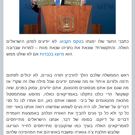
כתבני החצר שלו יפצחו
בטקס הקבוע
לא יודעים לפרגן הישראלים
:
האלה
והתקשורת
שונאת את נתניהו שנאת מוות – למרות שברובה
?
.
הוא
מיוצג בכבדות
אם לא שולט ממש
.
ראש הממשלה שלכם הולך להרביץ תורה בגויים
לא יכולים לסתום
,
ת
פה ולזרום איתו
אז מה שאתם יודעים שכל מילה שלו זה שקר
אז
?
?
'
מה שגם אם אתם מבסוטים מהנאום
אתם יודעים
עמוק בפנים
שזה
,
,
,
קשקוש
הרי כולנו נתקלנו באמריקאים כאלה
מהסוג שמתמסטל
,
?
מהנאה מהנאומים של ביבי
פגשנו אותם כאן
הם אמרו לנו כל מני
,
.
דברים על ישראל
לנו היה נעים לשמוע שמישהו רואה אותנו באור יפה
,
כל כך ולא כל כך נעים להביך את האורח הנלהב באמצעות העמדת
דברים על דיוקם
בסופו של דבר
אנחנו הישראלים מתייחסים
,
.
לאמריקאים האלה בערך כמו שהקובנים מתייחסים לתייר הגרינגו
שלובש חולצת צ
ה גווארה ומשבח באוזניהם את המהפיכה שלהם
'
.