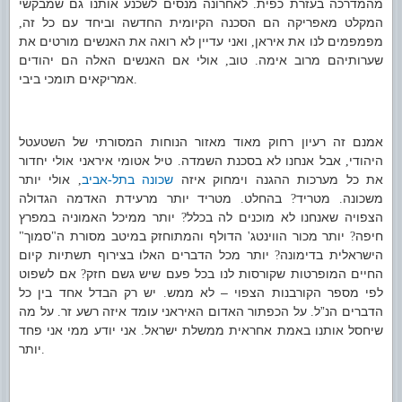
מהמדרכה בעזרת כפית
לאחרונה מנסים לשכנע אותנו גם שמבקשי
.
המקלט מאפריקה הם הסכנה הקיומית החדשה וביחד עם כל זה
,
מפמפמים לנו את איראן
ואני עדיין לא רואה את האנשים מורטים את
,
שערותיהם מרוב אימה
טוב
אולי אם האנשים האלה הם יהודים
,
.
אמריקאים תומכי ביבי
.
אמנם זה רעיון רחוק מאוד מאזור הנוחות המסורתי של השטעטל
היהודי
אבל אנחנו לא בסכנת השמדה
טיל אטומי איראני אולי יחדור
.
,
את כל מערכות ההגנה וימחוק איזה
שכונה בתל
אביב
אולי יותר
,
-
משכונה
מטריד
בהחלט
מטריד יותר מרעידת האדמה הגדולה
.
?
.
הצפויה שאנחנו לא מוכנים לה בכלל
יותר ממיכל האמוניה במפרץ
?
חיפה
יותר מכור הווינטג
הדולף והמתוחזק במיטב מסורת ה
סמוך
"
"
'
?
הישראלית בדימונה
יותר מכל הדברים האלו בצירוף תשתיות קיום
?
החיים המופרטות שקורסות לנו בכל פעם שיש גשם חזק
אם לשפוט
?
לפי מספר הקורבנות הצפוי – לא ממש
יש רק הבדל אחד בין כל
.
הדברים הנ”ל
על הכפתור האדום האיראני עומד איזה רשע זר
על מה
.
.
שיחסל אותנו באמת אחראית ממשלת ישראל
אני יודע ממי אני פחד
.
יותר
.