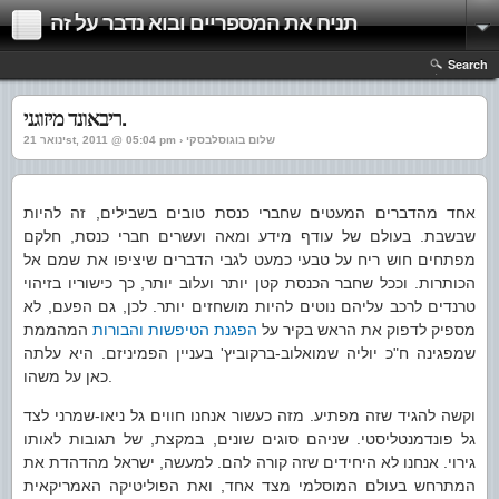
תניח את המספריים ובוא נדבר על זה
Search
ריבאונד מיזוגני.
ינואר 21st, 2011 @ 05:04 pm › שלום בוגוסלבסקי
אחד מהדברים המעטים שחברי כנסת טובים בשבילים, זה להיות
שבשבת. בעולם של עודף מידע ומאה ועשרים חברי כנסת, חלקם
מפתחים חוש ריח על טבעי כמעט לגבי הדברים שיציפו את שמם אל
הכותרות. וככל שחבר הכנסת קטן יותר ועלוב יותר, כך כישוריו בזיהוי
טרנדים לרכב עליהם נוטים להיות מושחזים יותר. לכן, גם הפעם, לא
מספיק לדפוק את הראש בקיר על
הפגנת הטיפשות והבורות
המהממת
שמפגינה ח"כ יוליה שמואלוב-ברקוביץ' בעניין הפמיניזם. היא עלתה
כאן על משהו.
וקשה להגיד שזה מפתיע. מזה כעשור אנחנו חווים גל ניאו-שמרני לצד
גל פונדמנטליסטי. שניהם סוגים שונים, במקצת, של תגובות לאותו
גירוי. אנחנו לא היחידים שזה קורה להם. למעשה, ישראל מהדהדת את
המתרחש בעולם המוסלמי מצד אחד, ואת הפוליטיקה האמריקאית