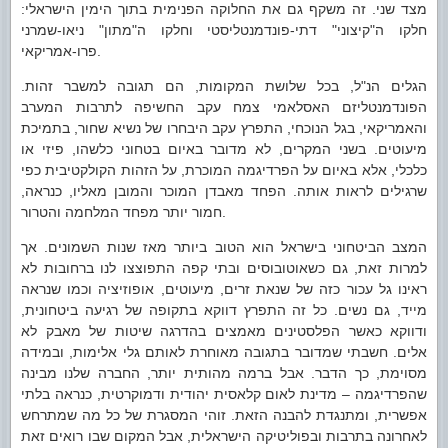
מצד שני. זה משקף גם את החלוקה הפנימית בתוך הימין הישראלי:
חלקו ה"קיצוני" דתי-פונדמנטליסטי וחלקו ה"מתון" ניאו-שמרני
פרו-אמריקאי.
הגלים הנ"ל, בכל שלושת המקומות, הם תגובה למשבר זהות.
הפונדמנטליזם האסלאמי צמח עקב החשיפה לתרבות המערב
והאמריקאי, בגל הנוכחי, התפרץ עקב היבחרו של נשיא שחור, בתמיכת
מיעוטים. בשני המקרים, לא מדובר באיום בטחוני כלשהו, פיזי או
כלכלי, אלא באיום על הפרדיגמה המוכרת, על הזהות הקולקטיבית כפי
שרגילים לראות אותה. הפחד מאבדן המוכר והמובן מאליו, כנראה,
חמור יותר מפחד המלחמה והטרור.
המצב הביטחוני בישראל הוא הטוב ביותר מאז שנות השמונים. אך
למרות זאת, גם כשאוטובוסים ובתי קפה התפוצצו לנו ברחובות לא
ראינו גל עכור כזה של שנאת זרים, מיעוטים, אופוזיציה וכמו שנראה
מייד, גם נשים. כל זה התפרץ דווקא בתקופה של רגיעה ביטחונית,
ודווקא כאשר הפלסטינים מאמצים בהדרגה שיטות של מאבק לא
אלים. חשבתי שמדובר בתגובה מאוחרת לאותם גלי אלימות, ובמידה
מסוימת, כך הדבר. אבל ברמה מהותית יותר, החברה שלנו מבינה
שהפרדיגמה – מדינת לאום קלאסית יהודית ודמוקרטית, כנראה בלתי
אפשרית, ומתנגדת להבנה הזאת. זוהי המסגרת של כל מה שמתרחש
לאחרונה בתרבות ובפוליטיקה הישראלית, אבל המקום שבו רואים זאת