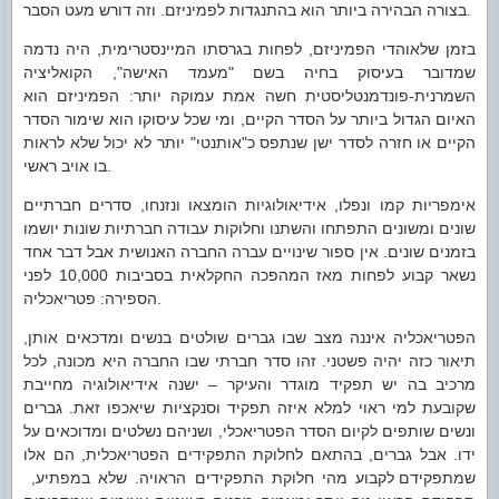
בצורה הבהירה ביותר הוא בהתנגדות לפמיניזם. וזה דורש מעט הסבר.
בזמן שלאוהדי הפמיניזם, לפחות בגרסתו המיינסטרימית, היה נדמה
שמדובר בעיסוק בחיה בשם "מעמד האישה", הקואליציה
השמרנית-פונדמנטליסטית חשה אמת עמוקה יותר: הפמיניזם הוא
האיום הגדול ביותר על הסדר הקיים, ומי שכל עיסוקו הוא שימור הסדר
הקיים או חזרה לסדר ישן שנתפס כ"אותנטי" יותר לא יכול שלא לראות
בו אויב ראשי.
אימפריות קמו ונפלו, אידיאולוגיות הומצאו ונזנחו, סדרים חברתיים
שונים ומשונים התפתחו והשתנו וחלוקות עבודה חברתיות שונות יושמו
בזמנים שונים. אין ספור שינויים עברה החברה האנושית אבל דבר אחד
נשאר קבוע לפחות מאז המהפכה החקלאית בסביבות 10,000 לפני
הספירה: פטריאכליה.
הפטריאכליה איננה מצב שבו גברים שולטים בנשים ומדכאים אותן,
תיאור כזה יהיה פשטני. זהו סדר חברתי שבו החברה היא מכונה, לכל
מרכיב בה יש תפקיד מוגדר והעיקר – ישנה אידיאולוגיה מחייבת
שקובעת למי ראוי למלא איזה תפקיד וסנקציות שיאכפו זאת. גברים
ונשים שותפים לקיום הסדר הפטריאכלי, ושניהם נשלטים ומדוכאים על
ידו. אבל גברים, בהתאם לחלוקת התפקידים הפטריאכלית, הם אלו
שמתפקידם לקבוע מהי חלוקת התפקידים הראויה. שלא במפתיע,