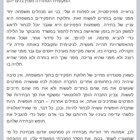
המקומית הסתדרה מצוין בלעדיהם.
בראייה פמיניסטית, או לפחות זו שלי, בני זוג מנהלים משפחה יחד
מפני שהם בוחרים לעשות זאת, וחלוקת התפקידים במשפחה היא
עניין של בחירה. משמעות הפמיניזם היא שגבר יוכל לבחור לדאוג
למשק הבית בזמן שהאישה בוחרת לתפור במשרד מהבוקר על הלילה
כדי להביא פרנסה, או להיפך, או כל סידור אחר, ושכל אחת
מהאפשרויות תהייה מעשית, לגיטימית ומקובלת באותה מידה ע"י
הקהילה. בחברה כזו, אישה מקיימת מערכת יחסים עם גבר מפני שהיא
רוצה ולא מפני שהיא צריכה, מפני שכך היא בוחרת ולא מפני שהיא
תלויה בו.
כשאין סטנדרט מחייב של חלוקת תפקידים בתוך המשפחה, אין סיבה
שיהיה כזה בתחומים אחרים. החברה הופכת לכזו שעשויה מפרטים
שעושים את מה שהם בוחרים לעשות ולא את מה שהם חייבים
לעשות. צביון החברה הופך לוולונטארי ומשקף את סך הבחירות של
הפרטים שמרכיבים אותה, או במילים אחרות, – חברה חופשית. היות
שחברה חופשית עשויה לבחור להיות, ובכן, כל דבר, מי שאידיאולוגיה
כלשהי עדיפה בעיניו על חירותם של בני אדם יפעל כדי להגביל את
חופש הבחירה שלהם.
לכן, אמהות חד הוריות מבחירה הן סמרטוט אדום מבחינת כל מי
שמעוניין לשמר, בכוח, את הסדר החברתי המועדף עליו. הן ההוכחה