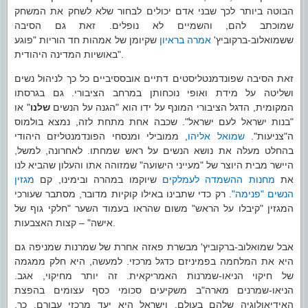
הבוטה ביותר לכך שבני אדם יכולים לבחור שלא לשחק את המשחק
שמוכתב להם, והשמיים לא נופלים. זאת גם הסיבה
ששמואלוב-ברקוביץ'
אמרה בראיון
שקיומן של אמהות חד הוריות "פוגע
באושיות המדינה היהודית".
זאת הסיבה שפונדמנטליסטים דתיים אובססיביים כל כך לניהול נשים
ושליטה על מידת ואופי נוכחותן במרחב הציבורי. גם בגרסתו
המקומית, הדגל הציבורי המונף על ידו הוא "הגנה על הנשים
שלנו
" או
"בנות ישראל לעם ישראל". שכבה אחת מתחת לזה, נמצא בולמוס
ה"צניעות".
שמואל אליהו
, ממובילי ומנסחי הפונדמנטליזם היהודי
בהחלט מעלה את נושא הנשים על ראש שמחתו. לאחרונה, למשל,
היישר מבית היוצר של "מעייני הישועה" שמזוהה אתו והעלון שהביא לנו
את
מחנות ההשמדה לעמלקים
שיוקמו במהרה ובימינו, קם
מגזין
הנשים "פנימה"
. רק כדי שתבינו באילו קוקיות מדובר, מסתבר שעורכי
המגזין "קיבלו על הראש" משום שהראו בעמוד השער "חלקי גוף של
אישה" – קצות האצבעות.
אבל שמואלוב-ברקוביץ' מבשרת פאזה אחרת של שמרנות שמניפה גם
היא את המלחמה בפמיניזם כדגל מרכזי. למעשה, היא חלק ממגמה
של חיקוי הניאו-שמרנות האמריקאית. זה יותר מחיקוי, אגב.
הניאו-שמרנים מארה"ב משקיעים סכומי כסף עצומים בהפצת
האידיאולוגיה שלהם בעולם, וישראל היא יעד מרכזי עבורם. כך,