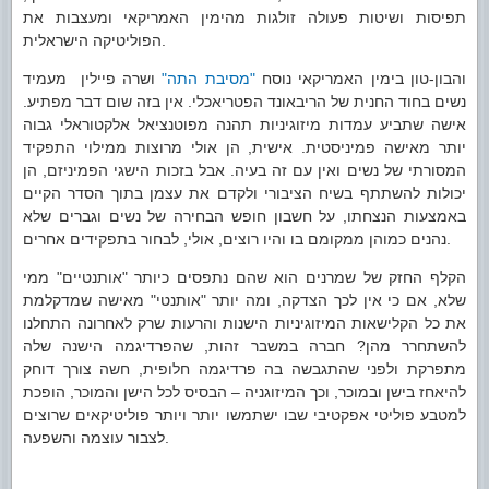
תפיסות ושיטות פעולה זולגות מהימין האמריקאי ומעצבות את
הפוליטיקה הישראלית.
והבון-טון בימין האמריקאי נוסח
"מסיבת התה"
ושרה פיילין מעמיד
נשים בחוד החנית של הריבאונד הפטריאכלי. אין בזה שום דבר מפתיע.
אישה שתביע עמדות מיזוגיניות תהנה מפוטנציאל אלקטוראלי גבוה
יותר מאישה פמיניסטית. אישית, הן אולי מרוצות ממילוי התפקיד
המסורתי של נשים ואין עם זה בעיה. אבל בזכות הישגי הפמיניזם, הן
יכולות להשתתף בשיח הציבורי ולקדם את עצמן בתוך הסדר הקיים
באמצעות הנצחתו, על חשבון חופש הבחירה של נשים וגברים שלא
נהנים כמוהן ממקומם בו והיו רוצים, אולי, לבחור בתפקידים אחרים.
הקלף החזק של שמרנים הוא שהם נתפסים כיותר "אותנטיים" ממי
שלא, אם כי אין לכך הצדקה, ומה יותר "אותנטי" מאישה שמדקלמת
את כל הקלישאות המיזוגיניות הישנות והרעות שרק לאחרונה התחלנו
להשתחרר מהן? חברה במשבר זהות, שהפרדיגמה הישנה שלה
מתפרקת ולפני שהתגבשה בה פרדיגמה חלופית, חשה צורך דוחק
להיאחז בישן ובמוכר, וכך המיזוגניה – הבסיס לכל הישן והמוכר, הופכת
למטבע פוליטי אפקטיבי שבו ישתמשו יותר ויותר פוליטיקאים שרוצים
לצבור עוצמה והשפעה.