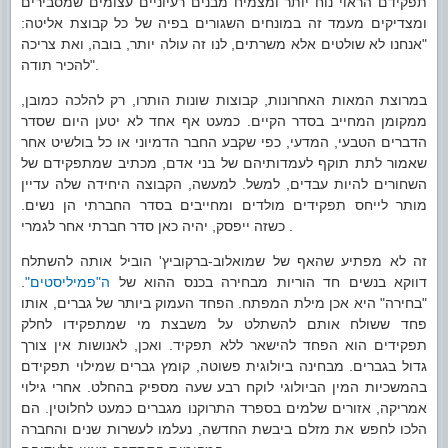
תפקידם הראוי נוח יותר ומצמיח מבנים רעיוניים עצומים שמסבירים
ומצדיקים מעמד זה במונחים השגורים בפיה של כל קבוצת אליטה:
"אנחנו לא שולטים אלא משרתים, לנו זה עולה יותר, בובה, ואת צריכה
להכיר תודה".
במרוצת המאות האחרונות, קבוצות שונות הותרו, רק להלכה כמובן,
ממקומן המחייב בסדר הקיים. כמעט אף אחד לא יטען היום שסדר
הדברים הטבעי, המדעי, כפי שקבע החבר הדמיוני או כל בולשיט אחר
שאמור לתת תוקף לעמדותיהם של בני אדם, מכתיב שמתפקידם של
השחורים להיות עבדים, למשל. למעשה, הקבוצה היחידה שלה עדיין
מותר לייחס תפקידים מולדים ומחייבים בסדר החברתי הן נשים.
כשזה ייפסק, יהיה כאן סדר חברתי אחר לגמרי.
זה לא מפתיע שהאף של שמואלוב-ברקוביץ' הוביל אותה להשתלח
דווקא בנשים חד הוריות מבחירה בכנס ההוא של
ה"פמיליסטים"
.
"בחירה" היא אכן מילת המפתח. הפחד העמוק ביותר של גברים, אותו
פחד ששולח אותם להשתלט על משבצת מי שמתפקידו לחלק
תפקידים הוא הפחד להישאר ללא תפקיד. ואכן, לאנושות אין צורך
גדול בגברים. מבחינה ביולוגית פשוטה, קומץ גברים שמילוי תפקידם
בהמשכיות המין הביולוגי לוקח רבע שעה מספיק בהחלט. אחרי גילוי
אמריקה, אזורים שלמים בספרד התרוקנו מגברים כמעט לחלוטין. הם
הלכו לחפש את מזלם ביבשת החדשה, נעלמו לעשרות שנים והחברה