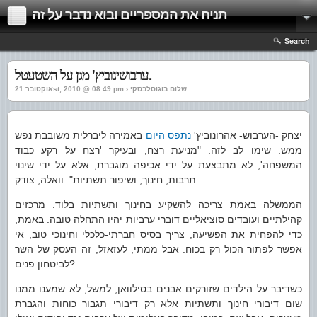
תניח את המספריים ובוא נדבר על זה
Search
ערבושינוביץ' מגן על השטעטל.
אוקטובר 21st, 2010 @ 08:49 pm › שלום בוגוסלבסקי
יצחק -הערבוש- אהרונוביץ'
נתפס היום
באמירה ליברלית משובבת נפש
ממש. שימו לב לזה: "מניעת רצח, ובעיקר 'רצח על רקע כבוד
המשפחה', לא מתבצעת על ידי אכיפה מוגברת, אלא על ידי שינוי
תרבות, חינוך, ושיפור תשתיות". וואלה, צודק.
הממשלה באמת צריכה להשקיע בחינוך ותשתיות בלוד. מרכזים
קהילתיים ועובדים סוציאליים דוברי ערביות יהיו התחלה טובה. באמת,
כדי להפחית את הפשיעה, צריך בסיס חברתי-כלכלי וחינוכי טוב, אי
אפשר לפתור הכול רק בכוח. אבל ממתי, לעזאזל, זה העסק של השר
לביטחון פנים?
כשדיבר על הילדים שזורקים אבנים בסילוואן, למשל, לא שמענו ממנו
שום דיבורי חינוך ותשתיות אלא רק דיבורי תגבור כוחות והגברת