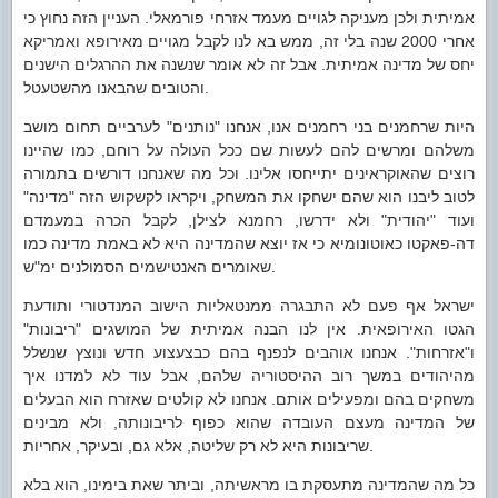
אמיתית ולכן מעניקה לגויים מעמד אזרחי פורמאלי. העניין הזה נחוץ כי
אחרי 2000 שנה בלי זה, ממש בא לנו לקבל מגויים מאירופא ואמריקא
יחס של מדינה אמיתית. אבל זה לא אומר שנשנה את ההרגלים הישנים
והטובים שהבאנו מהשטעטל.
היות שרחמנים בני רחמנים אנו, אנחנו "נותנים" לערביים תחום מושב
משלהם ומרשים להם לעשות שם ככל העולה על רוחם, כמו שהיינו
רוצים שהאוקראינים יתייחסו אלינו. וכל מה שאנחנו דורשים בתמורה
לטוב ליבנו הוא שהם ישחקו את המשחק, ויקראו לקשקוש הזה "מדינה"
ועוד "יהודית" ולא ידרשו, רחמנא לצילן, לקבל הכרה במעמדם
דה-פאקטו כאוטונומיא כי אז יוצא שהמדינה היא לא באמת מדינה כמו
שאומרים האנטישמים הסמולנים ימ"ש.
ישראל אף פעם לא התבגרה ממנטאליות הישוב המנדטורי ותודעת
הגטו האירופאית. אין לנו הבנה אמיתית של המושגים "ריבונות"
ו"אזרחות". אנחנו אוהבים לנפנף בהם כבצעצוע חדש ונוצץ שנשלל
מהיהודים במשך רוב ההיסטוריה שלהם, אבל עוד לא למדנו איך
משחקים בהם ומפעילים אותם. אנחנו לא קולטים שאזרח הוא הבעלים
של המדינה מעצם העובדה שהוא כפוף לריבונותה, ולא מבינים
שריבונות היא לא רק שליטה, אלא גם, ובעיקר, אחריות.
כל מה שהמדינה מתעסקת בו מראשיתה, וביתר שאת בימינו, הוא בלא