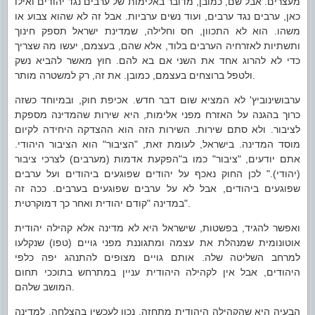
מעצרים. אבל שם, כמובן, מדובר באלימות של ערבים נגד יהודים ואילו
כאן, ערבים נגד ערבים, ועוד נשים ערביות. אבל זה לא שהוא צבוע או
משהו. הוא לא התכוון, חס וחלילה, שמדינת ישראל תספק חינוך
ותשתיות לאזרחיה הערבים בלוד, אלא שהם, בעצמם, יעשו מה שצריך
כדי לא להרוג אחד את השני אם בא להם. חוץ מאשר להביא נשק
ולטפל ברוצחים בעצמם, כמובן. את זה, רק למשטרה מותר.
ערבושינוביץ' לא המציא שום דבר חדש. אכיפת חוק, ובמיוחד כשזה
כרוך בהגנה על האזרח מפני אלימות, היא שירות שהמדינה מספקת
לציבור. ולא סתם שירות. השירות הזה הוא ההצדקה היחידה לקיום
מוסד המדינה. בישראל, לעומת זאת, "הציבור" הוא הציבור היהודי.
אתם יודעים, "ציבור" כמו ב"הפקעת אדמות (מערבים) לצרכי ציבור
(יהודי)." לכן החוק נאכף על יהודים שפוגעים ביהודים ועל ערבים
שפוגעים ביהודים, אבל לא על ערבים שפוגעים בערבים. ככה זה
במדינה "קודם יהודית ואחר כך דמוקרטית".
ואפשר להגיד, בפשטות, שישראל היא לא מדינה אלא קהילה יהודית
אוטונומית שמנהלת את עצמה ומתגוננת מפני גויים (טפו) שנקלעו
למרחב השליטה שלה. אותם גויים מצופים להתנהג יפה כלפי
היהודים, אבל אין לקהילה היהודית עניין במתרחש בתוככי תחום
המושב שלהם.
הבעיה היא שהקהילה היהודית מתחזה, נכון לעכשיו בהצלחה, למדינה