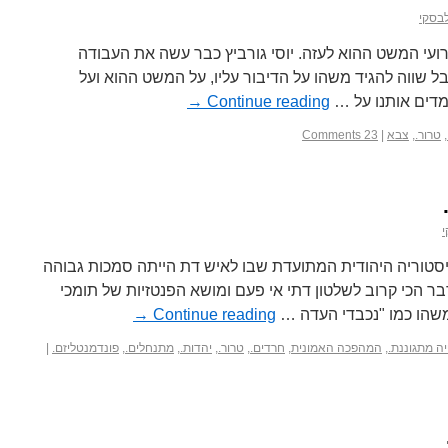
לבסקי
ועי המשט ההוא לעזה. יוסי גורביץ כבר עשה את העבודה
ל שווה להגיד משהו על הדיבור עליו, על המשט ההוא ועל
מדים אותנו על …
Continue reading
→
,
טרור.
,
צבא
|
23 Comments
י
יסטוריה היהודית המתועדת שבו לאיש דת הייתה סמכות גבוהה
בר הכי קרוב לשלטון דתי אי פעם ומושא הפנטזיות של תומכי
משהו כמו "נכבדי העדה …
Continue reading
→
ה מתגוננת.
,
המהפכה האמונית
,
חרדים.
,
טרור.
,
יהדות.
,
מתנחלים.
,
פונדמנטליזם.
|