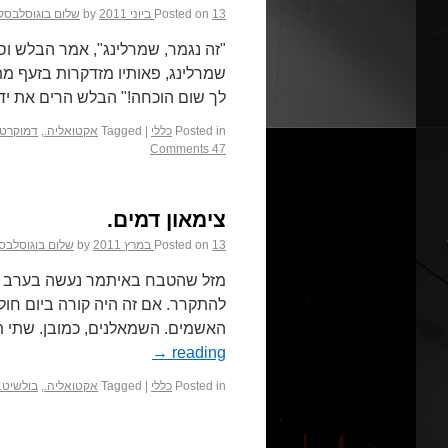
13 ביוני 2011
Posted on
by
שלום בוגוסלבסק
"זה נגמר, שמרלינג", אמר הבלש וסי
שמרלינג, פאותיו מזדקרות בזעף מתח
לך שום הוכחה!" הבלש הרים את יד
Posted in
כללי
|
Tagged
אקטואליה.
,
דמוקרטי
47 Comments
צימאון דמים.
13 במרץ 2011
Posted on
by
שלום בוגוסלבס
מזל שהטבח באיתמר נעשה בערב שב
להתקרר. אם זה היה קורה ביום חול,
האשמים. השמאלנים, כמובן. שתי ת
→
reading
Posted in
כללי
|
Tagged
אקטואליה.
,
בולשיט.