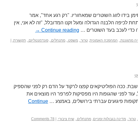
י
מן בידו לזוג השוטרים שמאחוריו. "רק רגע אחד", אמר
ת לכיפה הלבנה הגדולה ומעל זקנו המדובלל, "זה לא אני, אין
ו כדי לעכב בעד השוטרים …
Continue reading
→
ה מתגוננת.
,
המהפכה האמונית
,
טרור.
,
משפט.
,
מתנחלים.
,
פונדמנטליזם.
,
תקשורת.
|
קי
ת. ככה הפוליטיקאים קפצו לרקוד על הדם רק לפני שהספיק
 עוד לפני שהגופות היו מפסיקות לפרפר היו מוצאים את
קופות פיגועים עברתי בירושלים, באמצע …
Continue
,
טרור.
,
מדינה בגבולות זמניים
,
מתנחלים.
,
שיח ציבורי.
|
78 Comments