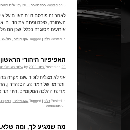
5 בספטמבר 2011
Posted on
by
שלום בוגוס
לאחרונה פורסם דו"ח האו"ם על איר
השחורה, סיכם וניתח את הדו"ח, אב
אירועים מסוג זה בכלל, שכן הם מל
Posted in
כללי
|
Tagged
אקטואליה.
,
בולשיט.
האפיפיור היהודי הראשון.
29 ביוני 2011
Posted on
by
שלום בוגוסלבסק
אני לא מצליח לזכור שום מקרה בה
יותר מזו של המדינה. הסנהדרין, הד
מדינת ההלכה המקומיים, היו יותר 
Posted in
כללי
|
Tagged
אקטואליה.
,
דמוקרטי
98 Comments
מה שמגיע לך, ומה שלא.