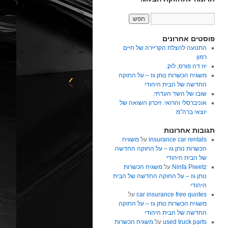
פוסטים אחרונים
התנועה להצלת הקריירה של חיים
רמון
יוז דה פורס, לוק.
משגיח הכשרות נותן גז – על החוקה
החדשה של הבית היהודי
שובו של השד העדתי.
אוניברסלי והרואי. זיכרון השואה של
יוצאי ברה"מ
תגובות אחרונות
insurance car rentals
על
משגיח
הכשרות נותן גז – על החוקה החדשה
של הבית היהודי
Ninfa Piwetz
על
משגיח הכשרות
נותן גז – על החוקה החדשה של הבית
היהודי
car insurance free quotes
על
משגיח הכשרות נותן גז – על החוקה
החדשה של הבית היהודי
used truck parts
על
משגיח הכשרות