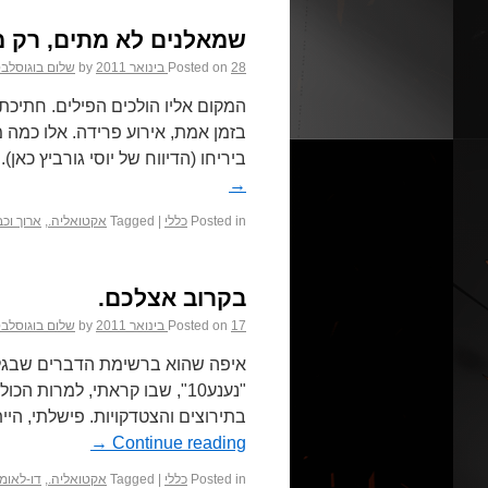
שמאלנים לא מתים, רק מ
28 בינואר 2011
Posted on
by
שלום בוגוסלבס
המקום אליו הולכים הפילים. חתיכת 
בזמן אמת, אירוע פרידה. אלו כמה 
ביריחו (הדיווח של יוסי גורביץ כא
→
Posted in
כללי
|
Tagged
אקטואליה.
,
ארוך וכב
בקרוב אצלכם.
17 בינואר 2011
Posted on
by
שלום בוגוסלבס
איפה שהוא ברשימת הדברים שבגלל
"נענע10", שבו קראתי, למרות
בתירוצים והצטדקויות. פישלתי, הי
→
Continue reading
Posted in
כללי
|
Tagged
אקטואליה.
,
דו-לאומי