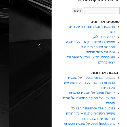
פוסטים אחרונים
התנועה להצלת הקריירה של חיים
רמון
יוז דה פורס, לוק.
משגיח הכשרות נותן גז – על החוקה
החדשה של הבית היהודי
שובו של השד העדתי.
אוניברסלי והרואי. זיכרון השואה של
יוצאי ברה"מ
תגובות אחרונות
insurance car rentals
על
משגיח
הכשרות נותן גז – על החוקה החדשה
של הבית היהודי
Ninfa Piwetz
על
משגיח הכשרות
נותן גז – על החוקה החדשה של הבית
היהודי
car insurance free quotes
על
משגיח הכשרות נותן גז – על החוקה
החדשה של הבית היהודי
used truck parts
על
משגיח הכשרות