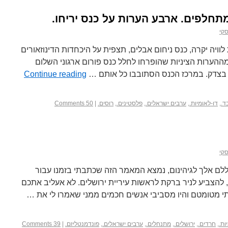
תחלפים. ארבע הערות על כנס יריחו.
קי
לוויה יקרה, כנס ניחום אבלים, תצפית על היכחדות הדינוזאורים
מההערות הציניות שהופרחו לחלל כנס פורום ארגוני השלום
ן). בצדק. במרכז הכנס הסתובבו כל אותם …
Continue reading
ד.
,
דו-לאומיות.
,
ערבים ישראלים.
,
פלסטינים.
,
רוסים.
|
50 Comments
קי
ם אלך לגיהינום, נמצא המאמר הזה שכתבתי בזמנו עבור
 הכול, להצביע לניר ברקת לראשות עיריית ירושלים. לא אעליב אתכם
יתי מטומטם והיו מסביבי אנשים חכמים ממני שאמרו לי את …
ות.
,
חרדים.
,
ירושלים.
,
מתנחלים.
,
ערבים ישראלים.
,
פונדמנטליזם.
|
39 Comments