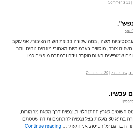
11 Comments
|
פש".
בסקי
ובססיביות משהו, במה שקורה בביצת השיח הציבורי. אני עוקב
משנים צורה, מוסווים בערמומיות מאחורי מונחים נוחים יותר
ונים שמופיעים באיזה טוקבק נידח ובמהרה מופצים כמו …
ם.
,
שיח ציבורי.
|
20 Comments
 עכשיו.
סלבסקי
טס השוטים לארץ ההתנחלויות. צפויה דרך מלאה מהמורות,
תכינו את שקיות ההקאה, הטמפרטורה בת"א 30 מעלות בצל וצפויה להתחמם ותודה שטסתם
תו הדבר גם על הטיסה. אני הגעתי …
Continue reading
→