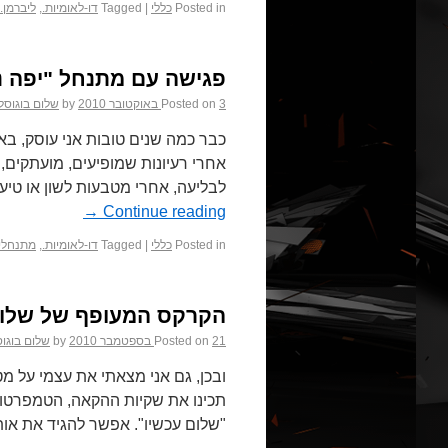
Posted in
כללי
|
Tagged
דו-לאומיות.
,
ליברמן.
פגישה עם מתנחל "יפה נ
3 באוקטובר 2010
Posted on
by
שלום בוגוסל
כבר כמה שנים טובות אני עוסק, בא
אחרי רעיונות שמופיעים, מועתקים, 
לבליעה, אחרי מטבעות לשון או טיע
→
Continue reading
Posted in
כללי
|
Tagged
דו-לאומיות.
,
מתנחלי
הקרקס המעופף של שלום
21 בספטמבר 2010
Posted on
by
שלום בוגו
ובכן, גם אני מצאתי את עצמי על מ
"שלום עכשיו". אפשר להגיד את או