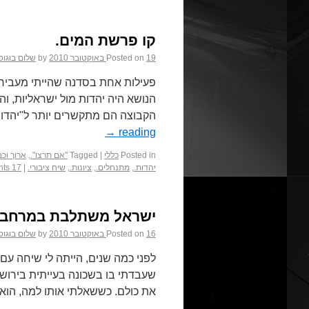
קו פרשת המים.
19 באוקטובר 2010
Posted on
by
שלום בוגוס
פעילות אחת בסדנה שהייתי מעביר 
הנושא היה יהדות מול ישראליות, וה
הקבוצה הם מתקשרים יותר ל"יהדות"
→
reading
Posted in
כללי
|
Tagged
"אם תרצו".
,
ארוך וכב
יהדות.
,
מתנחלים.
,
ציונות.
,
שיח ציבורי.
|
17 Comments
ישראל משתלבת במרחב.
16 באוקטובר 2010
Posted on
by
שלום בוגוס
לפני כמה שנים, הייתה לי שיחה עם 
שעבדתי בו בשכונה בעייתית בירושלי
את כולם. כששאלתי אותו למה, הו