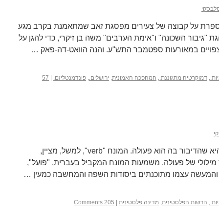
סלבסקי
ה במדור המקומי של YNET מספרת על קבוצה של צעירים מפסגת זאב שמתאמנת בקרב מגע
 "גיבור השכונה" ו"אימת הערבים" משה בן זיקרי, כדי להגן על
צפויים במאורעות ספטמבר התש"ע. והנה הוואט-דה-פאק …
ות.
,
דמוקרטיה מתגוננת.
,
המהפכה האמונית
,
ירושלים.
,
פונדמנטליזם.
|
57
י
אחת התכונות של השפה העברית היא שהדיבור בה הוא פעולה. המונח "verb", למשל, מציין,
ור מילולי של פעולה. משמעות המונח המקביל בעברית, "פועל",
והמעשה עצמו מתוכנתים ביסודות השפה והמחשבה כמעין …
ות.
,
הרשות הפלסטינית
,
מדינה פלסטינית
|
205 Comments