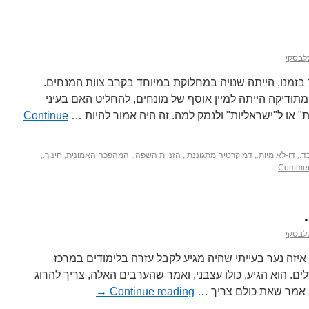
לבסקי
בזמנו, הייתה שנויה במחלוקת במיוחד בקרב צוות המנחים.
מתודיקה הייתה למיין אוסף של מונחים, להחליט האם בעיני
 או ל"ישראליות" ולנמק למה. זה היה אמור להיות …
Continue
ד.
,
דו-לאומיות.
,
דמוקרטיה מתגוננת.
,
הזניית השפה.
,
המהפכה האמונית
,
חינוך.
,
לבסקי
איזה נער בעייתי שהיה מגיע לקבל עזרה בלימודים במרכז
ם. הוא הגיע, כולו עצבני, ואמר שהערבים האלה, צריך להרוג
א אמר שאת כולם צריך …
Continue reading
→