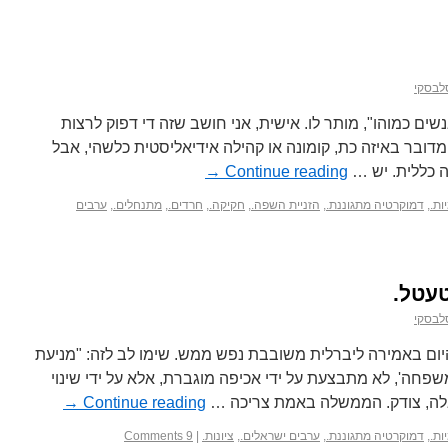
לבסקי
שים כמוהו", מותר לו. אישית, אני חושב שזה די דפוק לרצות
מדובר באיזה כת, קומונה או קהילה אידיאליסטית כלשהי, אבל
ה כללית. יש …
Continue reading
→
ות.
,
דמוקרטיה מתגוננת.
,
הזניית השפה.
,
חקיקה.
,
חרדים.
,
מתנחלים.
,
ערבים
טעטל.
לבסקי
יום באמירה ליברלית משובבת נפש ממש. שימו לב לזה: "מניעת
שפחה', לא מתבצעת על ידי אכיפה מוגברת, אלא על ידי שינוי
וואלה, צודק. הממשלה באמת צריכה …
Continue reading
→
ות.
,
דמוקרטיה מתגוננת.
,
ערבים ישראלים.
,
ציונות.
|
9 Comments