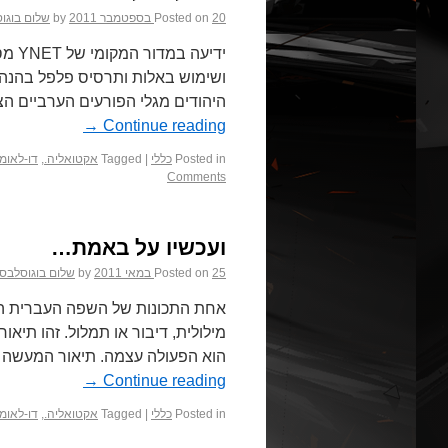
20 בספטמבר 2011
Posted on
by
שלום בוגו
ידיע
ושימוש באלות ותרסיס פלפל בהנהגת
היהודים מגלי הפורעים הערביים ה
→
Continue reading
Posted in
כללי
|
Tagged
אקטואליה.
,
דו-לאומי
Comments
ועכשיו על באמת…
25 במאי 2011
Posted on
by
שלום בוגוסלבסק
מילולית, דיבור או תמלול. זהו תיא
הוא הפעולה עצמה. תיאור המעשה 
→
Continue reading
Posted in
כללי
|
Tagged
אקטואליה.
,
דו-לאומי