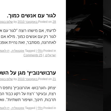
לגור עם אנשים כמוך.
28 באוקטובר 2010
Posted on
by
שלום בוגוס
לדעתי, אם מישהו רוצה "לגור עם אנ
לגור רק עם אנשים כמוך. מילא אם 
לאחרונה, מסתבר, זאת נהיית אופנ
Posted in
כללי
|
Tagged
אקטואליה.
,
דו-לאומי
ישראלים.
|
25 Comments
ערבושינוביץ' מגן על הש
21 באוקטובר 2010
Posted on
by
שלום בוגוס
יצחק -הערבוש- אהרונוביץ' נתפס ה
רצח, ובעיקר 'רצח על רקע כבוד המ
תרבות, חינוך, ושיפור תשתיות". 
Posted in
כללי
|
Tagged
אקטואליה.
,
דו-לאומי