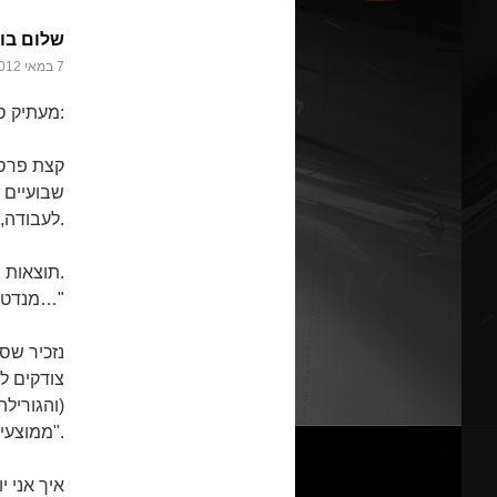
שלום בו
7 במאי 2012 at 12:18
מעתיק סטטוס שראיתי בפייסבוק של שוקי גלילי:
לעבודה, 21 לליכוד ו-52 לקדימה.
תוצאות האמת: 19 לעבודה, 12 לליכוד, 29 לקדימה.
39 מנדטים לא הצביעו כמו שהיו אמורים…"
נזכיר שס
צודקים ל
(והגוריל
"ממוצעיסטן" להבדיל מ"קיצוניסטן", ואנחנו באפשרות השנייה.
איך אני 