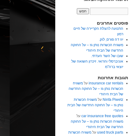
פוסטים אחרונים
התנועה להצלת הקריירה של חיים
רמון
יוז דה פורס, לוק.
משגיח הכשרות נותן גז – על החוקה
החדשה של הבית היהודי
שובו של השד העדתי.
אוניברסלי והרואי. זיכרון השואה של
יוצאי ברה"מ
תגובות אחרונות
insurance car rentals
על
משגיח
הכשרות נותן גז – על החוקה החדשה
של הבית היהודי
Ninfa Piwetz
על
משגיח הכשרות
נותן גז – על החוקה החדשה של הבית
היהודי
car insurance free quotes
על
משגיח הכשרות נותן גז – על החוקה
החדשה של הבית היהודי
used truck parts
על
משגיח הכשרות