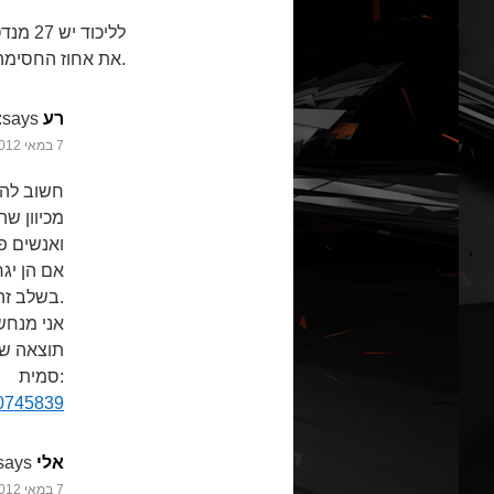
לליכוד
את אחוז החסימה. לסקרים לא הייתי מתייחס בכלל.
רע
says:
7 במאי 2012 at 01:37
חשוב להת
מכיוון ש
ואנשים פ
אם הן יגח
בשלב זה.
אני מנחש
תוצאה של
סמית:
00745839
אלי
says:
7 במאי 2012 at 02:17