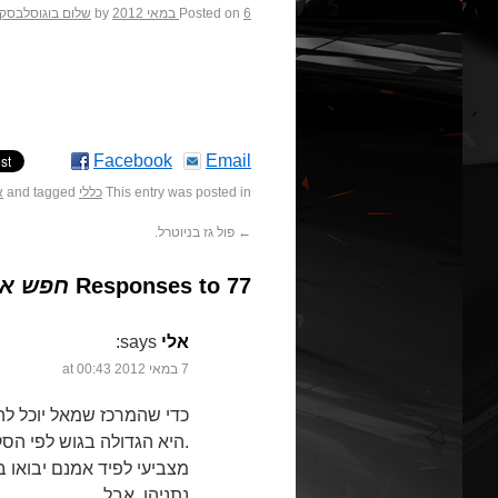
6 במאי 2012
Posted on
by
שלום בוגוסלבסקי
Facebook
Email
This entry was posted in
כללי
and tagged
א
←
פול גז בניוטרל.
77 Responses to
חפש את
אלי
says:
7 במאי 2012 at 00:43
כדי שהמרכז שמאל יוכל ל
היא הגדולה בגוש לפי הסקרים) צריך להשיג גוש חוסם – לפחות 60 מנדטים.
מצביעי לפיד אמנם יבואו 
נתניהו, אבל