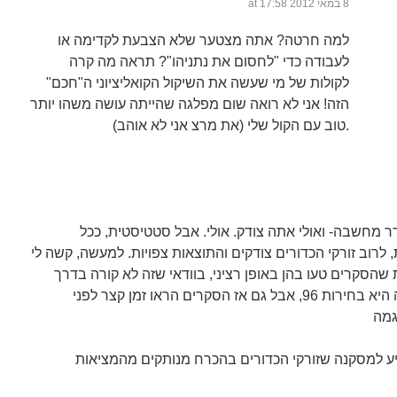
8 במאי 2012 at 17:58
למה חרטה? אתה מצטער שלא הצבעת לקדימה או
לעבודה כדי "לחסום את נתניהו"? תראה מה קרה
לקולות של מי שעשה את השיקול הקואליציוני ה"חכם"
הזה! אני לא רואה שום מפלגה שהייתה עושה משהו יותר
טוב עם הקול שלי (את מרצ אני לא אוהב).
ורר מחשבה- ואולי אתה צודק. אולי. אבל סטטיסטית, ככל
לרוב זורקי הכדורים צודקים והתוצאות צפויות. למעשה, קשה לי
שהסקרים טעו בהן באופן רציני, בוודאי שזה לא קורה בדרך
כלל. דוגמא חריגה היא בחירות 96, אבל גם אז הסקרים הראו זמן קצר לפני
יע למסקנה שזורקי הכדורים בהכרח מנותקים מהמציאות