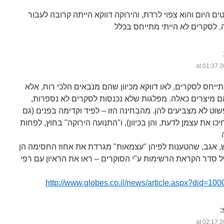
 יש 27 מנדטים היום והוא צפוי לרדת, והירוקה דווקא הייתה קרובה לעבור
ייחס לסקרים, לאו דווקא מכיוון שהם מנבאים הלכי רוח, אלא
הם מיצרים כאלה. מפלגות שלא נכנסות לסקרים לא נספרות,
שוט לא מצביעים להן. מהבחינה הזו – לפיד וקדימה בפנים (גם
יכו את עצמן לדעת, והן בכיוון), ו"התנועה הירוקה" בחוץ, לפחות
, אגב, שהטענות לפיהן "עצמאות" מגרדת את אחוז החסימה הן
 סדר הקראת הרשימות ע"י הסוקרים – ראו את הראיון עם רפי
http://www.globes.co.il/news/article.aspx?did=10