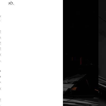
לא.
:
7 במאי
א
מ
א
א
ה
חוסם ב-92, אבל היה לו ולמר
ל
ל
ה
א
ר