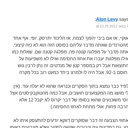
Alon Levy
says
 2012 at 13:25
וקיי, אז אם ביבי יהפוך לצמח, אז הליכוד יתרסק. יופי. אף אחד
הטרנדים שאתה מדבר עליהם בפוסט הזה הוא לא כזה קיצוני.
תה מדבר על מפלגה קטנה פה, מפלגה קטנה שם. שאלות כמו
ילו מפלגות יעברו את אחוז החסימה ואילו לא משפיעות על
תוצאות אבל רק במספר קטן של מנדטים. זה נתן לרבין גוש
צ ביחד כמעט רוב בכל מקרה.
פיד כבר נמצא בתוך הסקרים וכנראה שהוא לא יעלה עוד. (אין
י מושג מה המקצוענים חושבים, אבל כמה מהטוקבקיסטים אצל
יוסי משוכנעים שהוא בסופו של דבר יקרוס לא יקבל 12 אלא
רבה פחות, אולי מתחת לאחוז החסימה.)
חוזי הצבעה זה דבר שסוקרים דווקא יודעים להתעסק איתו לא
ע, גם במדינות עם ציבורים שקשה לסקור ושלא מצביעים באופן