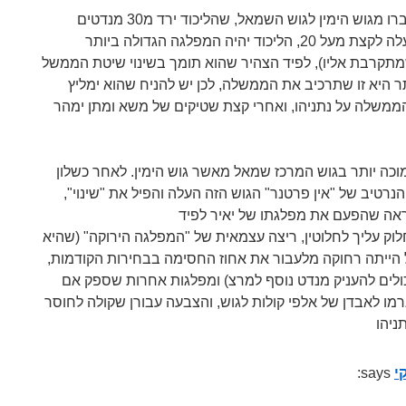
גם במקרה ש5 מנדטים יעברו מגוש הימין לגוש השמאל, שהליכוד ירד מ30 מנדטים
לסביבות ה27 והעבודה תעלה לקצת מעל 20, הליכוד יהיה המפלגה הגדולה ביותר
מתקרבת אליו), לפיד הצהיר שהוא תומך בשינוי שיטת הממשל
 היא זו שתרכיב את הממשלה, לכן יש להניח שהוא ימליץ
ממשלה על נתניהו, ואחרי קצת שטיקים של משא ומתן ימהר
כה יותר בגוש המרכז שמאל מאשר גוש הימין. לאחר כשלון
ד ב2,000 ואימוץ הנרטיב של "אין פרטנר" הגוש הזה העלה והפיל את "שינוי",
לוק עליך לחלוטין, ריצה עצמאית של "המפלגה הירוקה" (שהיא
הייתה רחוקה מלעבור את אחוז החסימה בבחירות הקודמות,
יכולים להעניק מנדט נוסף למרצ) ומפלגות אחרות שספק אם
מו לאבדן של אלפי קולות לגוש, והצבעה עבורן שקולה לחוסר
י
says: