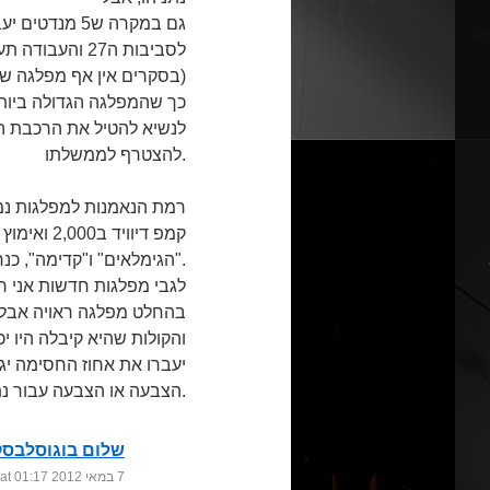
(בסקרים אין אף מפלגה ש
כך שהמפלגה הגדולה ביותר
לנשיא להטיל את הרכבת ה
להצטרף לממשלתו.
רמת הנאמנות למפלגות נמו
קמפ דיווי
"הגימלאים" ו"קדימה", כנראה שהפעם את מפלגתו של יאיר לפיד.
לגבי מפלגות חדשות אני ח
בהחלט מפלגה ראויה אבל 
והקולות שהיא קיבלה היו 
יעברו את אחוז החסימה יגר
הצבעה או הצבעה עבור נתניהו.
שלום בוגוסלבסק
7 במאי 2012 at 01:17