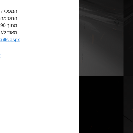
המפלגה ה
החסימה הו
מאוד לעב
sults.aspx
ש
7 במאי
צוד
א
8 במאי
אחד מהם היה ש