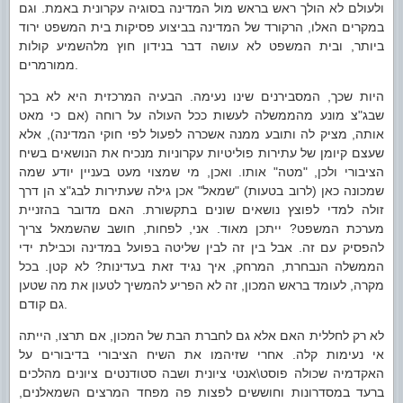
ולעולם לא הולך ראש בראש מול המדינה בסוגיה עקרונית באמת. וגם
במקרים האלו, הרקורד של המדינה בביצוע פסיקות בית המשפט ירוד
ביותר, ובית המשפט לא עושה דבר בנידון חוץ מלהשמיע קולות
ממורמרים.
היות שכך, המסבירנים שינו נעימה. הבעיה המרכזית היא לא בכך
שבג"צ מונע מהממשלה לעשות ככל העולה על רוחה (אם כי מאט
אותה, מציק לה ותובע ממנה אשכרה לפעול לפי חוקי המדינה), אלא
שעצם קיומן של עתירות פוליטיות עקרוניות מנכיח את הנושאים בשיח
הציבורי ולכן, "מטה" אותו. ואכן, מי שמצוי מעט בעניין יודע שמה
שמכונה כאן (לרוב בטעות) "שמאל" אכן גילה שעתירות לבג"צ הן דרך
זולה למדי לפוצץ נושאים שונים בתקשורת. האם מדובר בהזניית
מערכת המשפט? ייתכן מאוד. אני, לפחות, חושב שהשמאל צריך
להפסיק עם זה. אבל בין זה לבין שליטה בפועל במדינה וכבילת ידי
הממשלה הנבחרת, המרחק, איך נגיד זאת בעדינות? לא קטן. בכל
מקרה, לעומד בראש המכון, זה לא הפריע להמשיך לטעון את מה שטען
גם קודם.
לא רק לחללית האם אלא גם לחברת הבת של המכון, אם תרצו, הייתה
אי נעימות קלה. אחרי שזיהמו את השיח הציבורי בדיבורים על
האקדמיה שכולה פוסט\אנטי ציונית ושבה סטודנטים ציונים מהלכים
ברעד במסדרונות וחוששים לפצות פה מפחד המרצים השמאלנים,