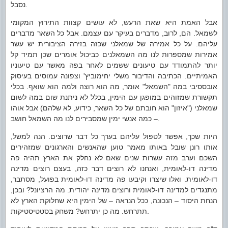
נסבל.
אבל האמת היא שאת הרעש, לא עושים קצוות התירוץ המקומי
לשמאל. הם, לרוב, מדברים בעיקר עם עצמם. אבל כל השאר מדברים
עליהם. על כל אמירה של שמאלני שכזה בזירה הציבורית יש עשר
אמירות שמספרות לנו מה השמאלנים כביכול אומרים שכן תמיד קל
יותר להתמודד עם טיעונים ששמים לאחר בפה מאשר עם טיעוניו
האמיתיים. הכתיבה והדיבור משלי יחימוביץ' וצפונה עמוסים בעיסוק
אובססיבי במה "השמאל" אומר, מה הוא רוצה ולמה הוא שואף. בכלי
תקשורת שמזוהים במופגן עם הימין, בכלל לא ניתנת שום במה לשום
שמאלני ("איזון" הוא חובתם של כל השאר, כידוע, לא שלהם) אבל אוהו
– כמה אנשי ימין שמסבירים לנו מה השמאל חושב.
היות שכך, אפשר לטפול עליהם בערך כל דבר שרוצים. הנה למשל,
אותו רונן שובל באותו מאמר טוען שהאנשים והארגונים שמזהירים
השכם וערב מזה עשרות שנים שאם לא נחלק את הארץ תהיה פה
מדינה דו-לאומית, ואנחנו לא רוצים דבר כזה, בעצם רוצים מדינה
דו-לאומית. ואלו שיצרו וקיבעו פה מדינה דו-לאומית בפועל, מסתבר,
מתנגדים למדינה דו-לאומית ורוצים מדינה יהודית. מה הרציונל? ובכן,
הנחת היסוד – הנכונה, ככל הנראה – של הימין היא שחלוקת הארץ לא
תתרחש. מה כן יתרחש? משחק בסטטיסטיקות.