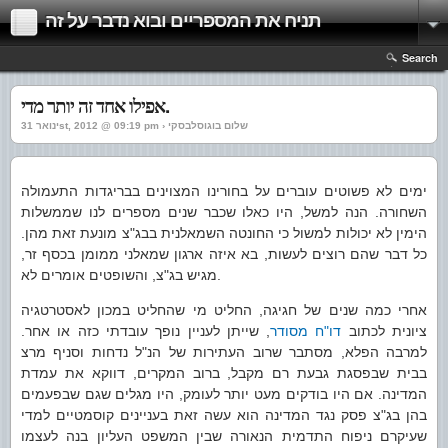
תניח את המספריים ובוא נדבר על זה
Search
אפילו אחד זה יותר מדי.
ינואר 31st, 2012 @ 09:19 pm › שלום בוגוסלבסקי
ימים לא פשוטים עוברים על בחורינו המצוינים בבריגדות התעמולה
השחורה. הנה למשל, היו כאלו שכבר שנים מספרים לנו שממשלות
הימין לא יכולות למשול כי החונטה השמאלנית בבג"צ מונעת זאת מהן.
כל דבר שהם רוצים לעשות, בא איזה ארגון שמאלני ממומן בכסף זר,
מגיש בג"צ, והשופטים אומרים לא.
אחרי כמה שנים של חגיגה, החליט מי שהחליט במכון לאסטרטגיה
ציונית לכתוב
דו"ח מסודר
, שייתן לעניין נופך עובדתי כזה או אחר.
למרבה הפלא, מסתבר שרוב העתירות של הנ"ל נדחות וסניף מרצ
בבית שבפסגת גבעת רם מקבל, ברוב המקרים, דווקא את עמדת
המדינה. אם היו בודקים מעט יותר לעומק, היו מגלים שגם שבפעמים
בהן בג"צ פסק נגד המדינה הוא עשה זאת בעניינים קוסמטיים למדי
שעיקרם ניפוח התדמית הנאורה שבין המשפט העליון בנה לעצמו