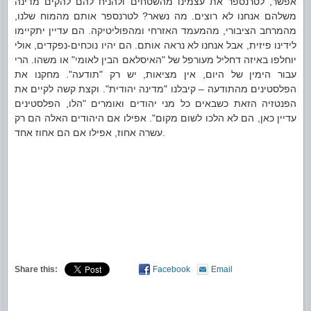
אפשר, לטרנספר את עצמינו מהשטחים ולהניח להם להקים מדינה
משלהם אנחנו לא רוצים. מה נשאר? לטרנספר אותם מהמוח שלנו,
מהמרחב הציבורי, מהמעמד האזרחי ומהפוליטיקה. הם עדיין יתקיימו
לידינו פיזית, אבל אנחנו לא נראה אותם. הם יהיו נוכחים-נפקדים, אולי
יוחלפו באיזה דחליל מעורפל של "האיסלאם הבין לאומי" או משהו. הרי
עבור הימין של היום, אין מציאות, יש רק "תודעה". מחקנו את
הפלסטינים מהתודעה – קיבלנו "מדינה יהודית". וקצת קשה לקיים את
הפנטזיה הזאת כשבאים כל מני יהודים ואומרים "הלו, הפלסטינים
עדיין כאן, הם לא הלכו לשום מקום". אפילו אם היהודים האלה הם רק
עשרה אחוז, אפילו אם הם אחוז אחד.
Share this:
Facebook
Email