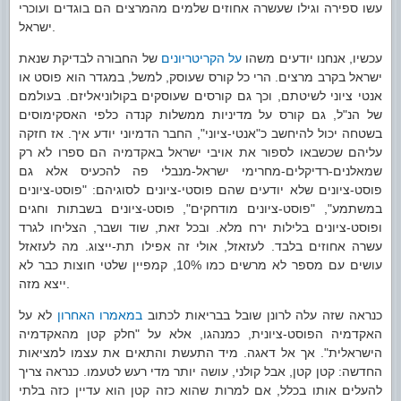
עשו ספירה וגילו שעשרה אחוזים שלמים מהמרצים הם בוגדים ועוכרי
ישראל.
עכשיו, אנחנו יודעים משהו
על הקריטריונים
של החבורה לבדיקת שנאת
ישראל בקרב מרצים. הרי כל קורס שעוסק, למשל, במגדר הוא פוסט או
אנטי ציוני לשיטתם, וכך גם קורסים שעוסקים בקולוניאליזם. בעולמם
של הנ"ל, גם קורס על מדיניות ממשלות קנדה כלפי האסקימוסים
בשטחה יכול להיחשב כ"אנטי-ציוני", החבר הדמיוני יודע איך. אז חזקה
עליהם שכשבאו לספור את אויבי ישראל באקדמיה הם ספרו לא רק
שמאלנים-רדיקלים-מחרימי ישראל-מנבלי פה להכעיס אלא גם
פוסט-ציונים שלא יודעים שהם פוסטי-ציונים לסוגיהם: "פוסט-ציונים
במשתמע", "פוסט-ציונים מודחקים", פוסט-ציונים בשבתות וחגים
ופוסט-ציונים בלילות ירח מלא. ובכל זאת, שוד ושבר, הצליחו לגרד
עשרה אחוזים בלבד. לעזאזל, אולי זה אפילו תת-ייצוג. מה לעזאזל
עושים עם מספר לא מרשים כמו 10%, קמפיין שלטי חוצות כבר לא
ייצא מזה.
כנראה שזה עלה לרונן שובל בבריאות לכתוב
במאמרו האחרון
לא על
האקדמיה הפוסט-ציונית, כמנהגו, אלא על "חלק קטן מהאקדמיה
הישראלית". אך אל דאגה. מיד התעשת והתאים את עצמו למציאות
החדשה: קטן קטן, אבל קולני, עושה יותר מדי רעש לטעמו. כנראה צריך
להעלים אותו בכלל, אם למרות שהוא כזה קטן הוא עדיין כזה בלתי