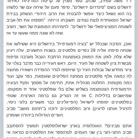
ד"ר משה עמירב, שכתב ספר מצוין על קריסת המדיניות לאיחוד
ירושלים בשם "סינדרום ירושלים", סיפר פעם על שיחה עם שר כלשהו
בה הוא נשאל כיצד אפשר להבטיח את הרוב היהודי הנשחק בבירת
ישראל המאוחדת לנצח נצחים. תשובתו הייתה: "תספחו את תל-אביב
לשטחה המוניציפאלי של ירושלים". לתמיהתו המופגנת של השר, השיב
שזה לא שונה ממה שעשו עד אז.
ואכן, הסיבה שבכלל יש "בעיה דמוגרפית" בירושלים היא ששילשו את
שטחה סיפחו אליה 28 כפרים פלסטינים. בשנות התשעים, עלה רעיון
שלא צלח, לאזן את המאזן באמצעות הרחבת הגבול מערבה וסיפוח
מבשרת ציון לשטחה של העיר. היום, ראש העירייה כבר מדבר בגלוי על
ציור מחדש של גבולות העיר כך שיחפפו לגדר ההפרדה וישאירו מחוצה
לה כמאה אלף פלסטינים ממחנה הפליטים שועפאת, כפר עקב ועוד
כמה מקומות. החלטה מנהלית אחת, חתימה על מסמך ופוף! הבעיה
הדמוגרפית הצטמצמה בשליש שלם בלי שפלסטיני אחד זז ממקומו.
שמיושבים בדלילות
C
אז זה הטריק גם ברמה הארצית. שטחי
בפלסטינים יסופחו לישראל (הפייגלינים כבר משגרים בלוני ניסוי,
להרגיל אותנו לרעיון) ורוב הפלסטינים ירוכזו ב"תחום מושב" סביב
הערים הגדולות ביהודה ושומרון.
אתם מבינים? האוכלוסיה בארץ ישראל\פלסטין תמשיך להסתובב
סביב החצי-חצי בין שני העמים. לטרנספר את הפלסטינים כנראה אי