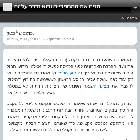
תניח את המספריים ובוא נדבר על זה
Search
כתוב על בטון.
יוני 10th, 2011 @ 10:13 pm › שלום בוגוסלבסקי
כמו שבטח שמעתם, הרכבת הקלה (רכבת הקללה בירושלמית) עושה
את צעדי ההרצה האחרונים לפני הכניסה לפעילות. אצלנו, כידוע, החוק
היחיד שאוכפים כמו שצריך זה
חוק מרפי
, כך שהרכבת הספיקה לייצר
נזק עוד לפני שעלה עליה הנוסע הראשון כששימשה כתירוץ דמיקולו
להעביר את
מצעד השנאה
השנתי של הציונות הדתית לא במסלול
הרגיל, אלא דרך שייח ג'ראח.
רכבות, כמו כל דבר יש מי שיאמר, הן טקסט, וטקסט פוליטי. כל טקסט
הוא כזה במקום המדובר, ושורת הבחירות התכנוניות שנלקחו מספרת
לנו משהו על מי שבחר אותן. כמו כל טקסט פוליטי אפקטיבי באמת,
הוא מתחפש לטקסט מקצועני, כדי שאנחנו, הציבור הבלתי מקצועני,
לא נטריד ונשאיר למקבלי ההחלטות לעשות מה בא להם.