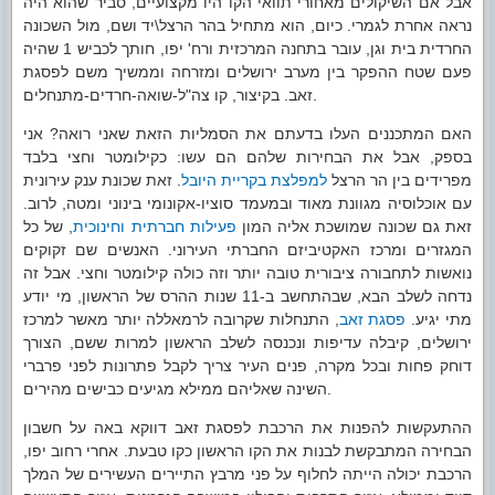
אבל אם השיקולים מאחורי תוואי הקו היו מקצועיים, סביר שהוא היה
נראה אחרת לגמרי. כיום, הוא מתחיל בהר הרצל\יד ושם, מול השכונה
החרדית בית וגן, עובר בתחנה המרכזית ורח' יפו, חותך לכביש 1 שהיה
פעם שטח ההפקר בין מערב ירושלים ומזרחה וממשיך משם לפסגת
זאב. בקיצור, קו צה"ל-שואה-חרדים-מתנחלים.
האם המתכננים העלו בדעתם את הסמליות הזאת שאני רואה? אני
בספק, אבל את הבחירות שלהם הם עשו: כקילומטר וחצי בלבד
מפרידים בין הר הרצל
למפלצת בקריית היובל
. זאת שכונת ענק עירונית
עם אוכלוסיה מגוונת מאוד ובמעמד סוציו-אקונומי בינוני ומטה, לרוב.
זאת גם שכונה שמושכת אליה המון
פעילות חברתית וחינוכית
, של כל
המגזרים ומרכז האקטיביזם החברתי העירוני. האנשים שם זקוקים
נואשות לתחבורה ציבורית טובה יותר וזה כולה קילומטר וחצי. אבל זה
נדחה לשלב הבא, שבהתחשב ב-11 שנות ההרס של הראשון, מי יודע
מתי יגיע.
פסגת זאב
, התנחלות שקרובה לרמאללה יותר מאשר למרכז
ירושלים, קיבלה עדיפות ונכנסה לשלב הראשון למרות ששם, הצורך
דוחק פחות ובכל מקרה, פנים העיר צריך לקבל פתרונות לפני פרברי
השינה שאליהם ממילא מגיעים כבישים מהירים.
ההתעקשות להפנות את הרכבת לפסגת זאב דווקא באה על חשבון
הבחירה המתבקשת לבנות את הקו הראשון כקו טבעת. אחרי רחוב יפו,
הרכבת יכולה הייתה לחלוף על פני מרבץ התיירים העשירים של המלך