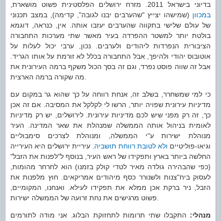
בדיוני בישראל 2011. מזרח ירושלים הפלסטינית פשוט מושארת,
במכוון
(שמישהו יצייץ "שהערבים יבנו לגובה", קדימה), במצב תכנוני
של עולם שלישי בתקווה שהערבים יעזבו אותה. אין, כנראה, דוגמא
בולטת יותר למשטר ההפרדה בעיר מאשר שתי מערכות התחבורה
הציבורית הנפרדות ליהודים ולערבים. נכון, ערבי יכול לעלות על
אוטובוס יהודי ולהיפך, אבל התחבורה בכלל לא זורמת על אותו הגריד.
אבל זה שווה פוסט נפרד, וגם זה בסך הכול משקף ברמה העירונית את
מה שקורה ברמה הארצית.
כי למי שמשחרר, בשלב זה, אנחת רווחה על כך שהוא גר במקום עם
מדיניות עירונית שפויה יותר, הרשו לי לקלקל את המסיבה. אם זה אכן
כך, זה רק מפני שיש לכם מדיניות עירונית. לירושלים, יש רק מדיניות
לאומית בניהול אותה הממשלה שמנהלת את שאר המדינה. העיר
מנוהלת ישירות ע"י הממשלה, ומנוהלת לצרכים סימבוליים
וגיאו-פוליטיים
ולא לטובת רווחת תושביה
. עיריית ירושלים היא העירייה
החלשה ביותר בארץ ותפקידו של ראש העיר, בנוסף ל"לפנות את הזבל"
(כפי שהבהירה גולדה מאיר לטדי קולק בזמנו) הוא לחרחר מהומות,
לעסוק ביח"צנות ולשנורר כסף מיהודים אמריקאים. חוץ מלפנות את
הזבל, ניר ברקת אכן ממלא את תפקידו לעילא. ואנחנו, המקומיים,
פשוט מרגישים את נחת זרועה של הממשלה ישירות.
מנהלי:
התקבלו שתי תרומות לתחזוקת הבלוג. אני מודה לתורמים