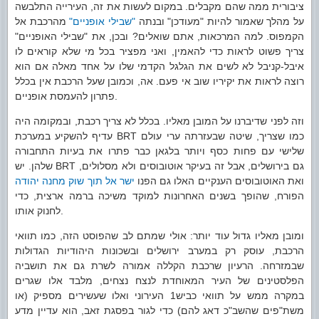
ציבורית ממה שהם מקבלים. במקום לעשות את זה, העירייה התלבשה
על מהלך שאמור להיות "מעודכן" ובנתה
"שבילי אופניים"
מהרכבת אל
הקמפוס. למה המרכאות, אתם שואלים? ובכן, את "שבילי האופניים"
צריך פשוט לראות כדי להאמין, ואני מפציר בכל מי שלא קוראים לו
איבל-קניבל לא לשים את הגלגל הקדמי שלו על אחד מאלה אם הוא
רוצה לראות את יקיריו שוב אי פעם. אה, וכמובן שעל הרכבת אין בכלל
פתרון להעמסת אופניים.
וזה לפני שדיברנו על המובן מאליו. בכלל לא צריך רכבת, ובמקומה היה
עדיף להשקיע במערכת BRT כמו שצריך, שיטה שבעזרתה ערי עולם
שלישי עם פחות כסף ויותר בלגאן כבר פתרו את בעיות התחבורה
שלהן. יש BRT גם בירושלים, אבל זה בעיקר אוטובוסים ולא מסלולים,
ואת האוטובוסים הענקיים האלו גם הפנו
ישר אל תוך שוק מחנה יהודה
הפורח, שהופך בשנים האחרונות למוקד משיכה ברמה ארצית, כדי
לחנוק אותו.
ומובן מאליו גדול עוד יותר: אולי שמתם לב שהפוסט הזה, כמו תוואי
הרכבת, עוסק רק במערב ירושלים ובשכונות היהודיות הגדולות
שבמזרחה. הרעיון שרכבת הקללה אמורה לשרת גם את תושביה
הפלסטינים של העיר המאוחדת לנצח נצחים, מלבד אלו שגרים
במקרה ממש על תוואי כביש1 העירוני ואלו שעשירים מספיק (או
משת"פים שהשב"כ דאג להם) כדי לגור בפסגת זאב, הוא עדיין מדע