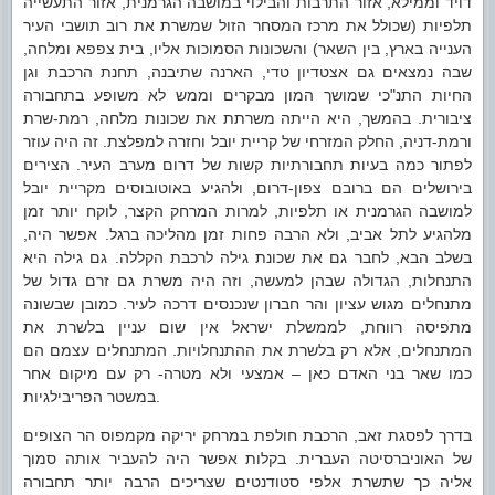
דויד וממילא, אזור התרבות והבילוי במושבה הגרמנית, אזור התעשייה
תלפיות (שכולל את מרכז המסחר הזול שמשרת את רוב תושבי העיר
הענייה בארץ, בין השאר) והשכונות הסמוכות אליו, בית צפפא ומלחה,
שבה נמצאים גם אצטדיון טדי, הארנה שתיבנה, תחנת הרכבת וגן
החיות התנ"כי שמושך המון מבקרים וממש לא משופע בתחבורה
ציבורית. בהמשך, היא הייתה משרתת את שכונות מלחה, רמת-שרת
ורמת-דניה, החלק המזרחי של קריית יובל וחזרה למפלצת. זה היה עוזר
לפתור כמה בעיות תחבורתיות קשות של דרום מערב העיר. הצירים
בירושלים הם ברובם צפון-דרום, ולהגיע באוטובוסים מקריית יובל
למושבה הגרמנית או תלפיות, למרות המרחק הקצר, לוקח יותר זמן
מלהגיע לתל אביב, ולא הרבה פחות זמן מהליכה ברגל. אפשר היה,
בשלב הבא, לחבר גם את שכונת גילה לרכבת הקללה. גם גילה היא
התנחלות, הגדולה שבהן למעשה, וזה היה משרת גם זרם גדול של
מתנחלים מגוש עציון והר חברון שנכנסים דרכה לעיר. כמובן שבשונה
מתפיסה רווחת, לממשלת ישראל אין שום עניין בלשרת את
המתנחלים, אלא רק בלשרת את ההתנחלויות. המתנחלים עצמם הם
כמו שאר בני האדם כאן – אמצעי ולא מטרה- רק עם מיקום אחר
במשטר הפריבילגיות.
בדרך לפסגת זאב, הרכבת חולפת במרחק יריקה מקמפוס הר הצופים
של האוניברסיטה העברית. בקלות אפשר היה להעביר אותה סמוך
אליה כך שתשרת אלפי סטודנטים שצריכים הרבה יותר תחבורה