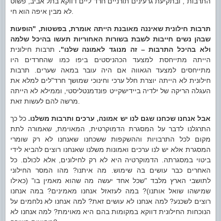
התרבות", ובתקיעת גרעינים תורניים חרד"ליים דווקא בתל אביב, פשוט
לא מבין איפה הוא חי.
תרבות חילונית שאיננה מאובנת הייתה אומרת, בפשטות, "הופעות
שבהן נשים חייבות לשבת בשורות האחוריות תעשו בהיכל שלמה
ולא בהיכל התרבות – זה מנוגד לאמונה שלנו".
תרבות חילונית
הייתה מתייחסת למצעד הכהניסטים ביפו כמו שהחרדים היו
מתייחסים למצעד הגאווה אם היה עובר במאה שערים. תרבות
חילונית לא הייתה יוצרת חלל ערכי וחינוכי שמושך חרד"לים למלא את
העגלה הריקה של ילדיה ביידישקייט פונדמנטליסטי, וממילא לא הייתה
מרשה להם לעשות זאת.
אבל אנחנו שכחנו שגם לנו יש אמונה, ערכים ותרבות משלנו.
כל כך
התרגלנו לדבר על המסגרת הדמוקרטית, המאוימת, שאמורה לתת
מקום לכל התרבויות וההשקפות ששכחנו שאנחנו לא רק שומרי
המסגרת אלא יש לנו ערכים ואמונות משלנו שאנחנו רוצים להביא לידי
ביטוי במסגרתה. הדמוקרטיה היא לא רק לחילונים, אלא לכולם. כל
האחרים כבר עושים בה שימוש. מה איתנו? מהו המסר החילוני
לתושבי הארץ מלבד "שכל אחד יעשה מה שהוא מאמין בו" (כאילו
שמישהו שואל אותנו)? במה לעזאזל אנחנו מאמינים? במה אנחנו
רוצים לשכנע? למה אנחנו לא עושים זאת? למה אנחנו לא נלחמים על
הנוכחות החילונית דווקא במקומות בהם היא מאוימת? למה אנחנו לא