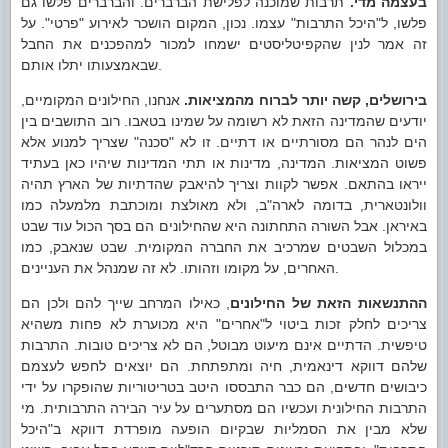
בעצמה מדי.
תרבות שמוכנה לפלישת הברברים. והברברים פלשו גם
פלשו, ל"היכל התרבות" עצמו. נכון, המקום הושכר לאירוע "פרטי". על
זה אמר לנין שהקפיטליסטים ישמחו למכור למהפכנים את החבל
שבאמצעותו יתלו אותם.
בירושלים, קשה יותר לברוח מהמציאות.
אנחנו, החילונים המקומיים,
יודעים שהמדינה הזאת לא רשומה על שמינו בטאבו. רוב התושבים בין
הים לנהר הם מסורתיים או דתיים. זו לא "סכנה" שצריך למנוע אלא
פשוט המציאות. המדינה, מדינות או תתי המדינות שיהיו כאן בעתיד
ייראו בהתאם. אפשר לקוות וצריך להיאבק שהדתיות של הארץ תהיה
וולונטארית, בדומה לארה"ב, ולא מאולצת ומוכתבת מלמעלה כמו
באיראן. אבל השורה התחתונה היא שהחילונים הם בסך הכול עוד שבט
במכלול השבטים שמרכיב את החברה המקומית. שבט שנאבק, כמו
האחרים, על מקומו וזהותו. לא זה שמנהל את העניינים.
ההתנשאות הזאת של החילונים
, כאילו המרחב שייך להם ולכן הם
צריכים לחלק זכות ביטוי ל"אחרים" היא מכוערת לא פחות משהיא
טיפשית. הדתיים אינם מיעוט מבוטל, הם לא צריכים טובות. התרבות
שלהם דווקא דינאמית, חיה ומתפתחת. הם יוצאים לחפש לעצמם
כיבושים חדשים, הם כבר התבססו היטב בטריטוריות שהופקרו על ידי
התרבות החילונית ועכשיו הם מסתערים על עיר הבירה התרבותית. מי
שלא מבין את הסמליות שבקיום הופעה מופרדת דווקא ב"היכל