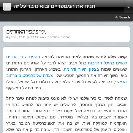
תניח את המספריים ובוא נדבר על זה
Search
ימי פומפיי האחרונים.
מרץ 6th, 2011 @ 02:27 am › שלום בוגוסלבסקי
קשה שלא לחוש שמחה לאיד
מסוימת למראה
ההפרדה בין גברים
לנשים בהיכל התרבות
בתל אביב, שלא לדבר על הגרעינים התורניים
שעושים שמות
בצפון העיר
ודרומה
. בשבוע האחרון, הגרעין התורני
ביפו משך העירה את ההמשך הטבעי שלו,
צעדה של כהניסטים ברחוב
הראשי
, בקריאה לגרש כל ערבי שלא יתלה בחלונו דגל ישראל, כאילו
היה דם על המשקוף.
שמחה לאיד, כי כירושלמי יש לי לא מעט סיבות לפתח טינה לתל
אביב
. חוץ מכסף וממסד, לירושלים יש יותר מה להציע בתחומי
התרבות והיצירה, כנראה מכל מקום בארץ. בתי הספר הטובים ביותר
לאמנות יושבים בה: בצלאל, מוסררה, סם שפיגל, תיאטרון חזותי,
האקדמיה למוזיקה ועוד. יש בה את האוניברסיטה הטובה בארץ
ואוכלוסיית ענק של סטודנטים וחשוב יותר, יש בה בדיוק את מה שלא