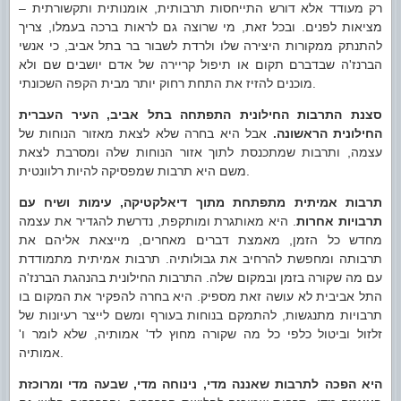
רק מעודד אלא דורש התייחסות תרבותית, אומנותית ותקשורתית –
מציאות לפנים. ובכל זאת, מי שרוצה גם לראות ברכה בעמלו, צריך
להתנתק ממקורות היצירה שלו ולרדת לשבור בר בתל אביב, כי אנשי
הברנז'ה שבדברם תקום או תיפול קריירה של אדם יושבים שם ולא
מוכנים להזיז את התחת רחוק יותר מבית הקפה השכונתי.
סצנת התרבות החילונית התפתחה בתל אביב, העיר העברית
החילונית הראשונה.
אבל היא בחרה שלא לצאת מאזור הנוחות של
עצמה, ותרבות שמתכנסת לתוך אזור הנוחות שלה ומסרבת לצאת
משם היא תרבות שמפסיקה להיות רלוונטית.
תרבות אמיתית מתפתחת מתוך דיאלקטיקה, עימות ושיח עם
תרבויות אחרות
. היא מאותגרת ומותקפת, נדרשת להגדיר את עצמה
מחדש כל הזמן, מאמצת דברים מאחרים, מייצאת אליהם את
תרבותה ומחפשת להרחיב את גבולותיה. תרבות אמיתית מתמודדת
עם מה שקורה בזמן ובמקום שלה. התרבות החילונית בהנהגת הברנז'ה
התל אביבית לא עושה זאת מספיק. היא בחרה להפקיר את המקום בו
תרבויות מתנגשות, להתמקם בנוחות בעורף ומשם לייצר רעיונות של
זלזול וביטול כלפי כל מה שקורה מחוץ לד' אמותיה, שלא לומר ו'
אמותיה.
היא הפכה לתרבות שאננה מדי, נינוחה מדי, שבעה מדי ומרוכזת