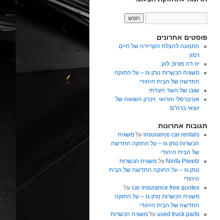
פוסטים אחרונים
התנועה להצלת הקריירה של חיים
רמון
יוז דה פורס, לוק.
משגיח הכשרות נותן גז – על החוקה
החדשה של הבית היהודי
שובו של השד העדתי.
אוניברסלי והרואי. זיכרון השואה של
יוצאי ברה"מ
תגובות אחרונות
insurance car rentals
על
משגיח
הכשרות נותן גז – על החוקה החדשה
של הבית היהודי
Ninfa Piwetz
על
משגיח הכשרות
נותן גז – על החוקה החדשה של הבית
היהודי
car insurance free quotes
על
משגיח הכשרות נותן גז – על החוקה
החדשה של הבית היהודי
used truck parts
על
משגיח הכשרות