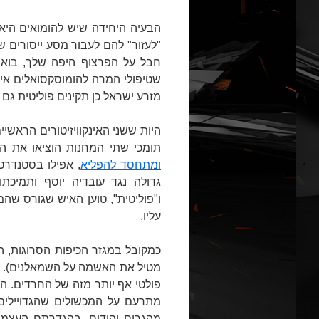
הבעיה היחידה שיש להומואים היא
"לעזור" להם לעבור מסע ייסורים ש
חבל על הפרצוף היפה שלך, בוא 
שטיפולי המרה להומוסקסואלים אינם
מזרע ישראל כן תקינים פוליטית גם 
היות ששני האינקוויזיטורים הראשי
תומכי שתי המחנות הוציאו את ה
ומתחסד להפליא
, אפילו בסטנדרטי
גדולה נגד עובדיה יוסף ותמיכתו
ו"פוליטית", טוען האיש שגורס ש
עליו.
כמקובל במגזר הכיפות הסרוגות, 
מטיל את האשמה על השמאלנים). וכ
פולטי אף יותר מזה של החרדים. הם
מתרעם על המכשולים שהגדויילים
מהגרים יהודים, בהגדרתם העצמית,