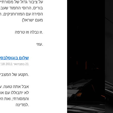
על ציבור גדול של מסורתי
בוריס, הרוסי החמוד שעבר
הסירה עם המזרוחניקים, רק
מעם ישראל)
זו נבלה וזו טרפה.
עוזי.
שלום בוגוסלבסק
21 בפברואר 2011 at 17:18
הקטע של המצביעים הוא אכן שולי בסיפור, אם כי משפיע על התנהלותו לא מעט.
אבל אתה טועה. עני
לא יתבוללו עם או
והמסורתי, ואת הש
למדינה.