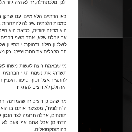
ולכן, מלכתחילה, זה לא היה גיור אל
באו הדתיים הלאומיים, עם שחקן חי
סמכות הלכתית שיכולה להתחרות בקט
היא מדינה יהודית, וככזאת היא חיי
אם יוחלט שלא, אחד משני דברים 
לשלטון חילוני ודמוקרטי מתייוון ש
הם מקבלים את הסרטיפיקט רק מאיז
מי שבאמת רוצה לעשות משהו לא צ
תשדרג את נשמת הגוי הבהמית של
להתגייר אצלו וסוף סיפור. העניין
הזה ולכן לא רוצים להתגייר.
מה שהם כן רוצים זה שהמדינה והח
ה"חילונית", מפציצה אותם בו הו
תותחים, אחלה תרומה לצד הנכון של
הדתיים) אבל אתם אף פעם לא תהי
בהומוסקסואלים.