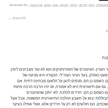
קטואליה.
,
זהות
,
חרדים.
,
יהדות.
,
ליברמן.
,
צבא
,
רוסים.
,
שיח ציבורי.
. Bookmark the
ללא עכבות.
→
עניין. האינטרס של המזרוחניקים הוא לא עוד מצביעים לימין.
עט כאלה), בעד הגיור הצה"לי. הנקודה היא מניעה של
ם, כשמם כן הם. מנסים להגן על הלאום מבחינה דתית. אם
, גם אם תיאורטית היא לא אמורה, אז יהיו הרבה הרבה פחות
ם כשמם כן הם. חרדים להלכה. לא ייתכן שהאינטרס
תבוללות יבוא על חשבון ההלכה התיאורטית הפשוטה. אבל אצל
אשכנזים, הם חולשים לא רק על חרדים אלא, ואולי אפילו בעיקר