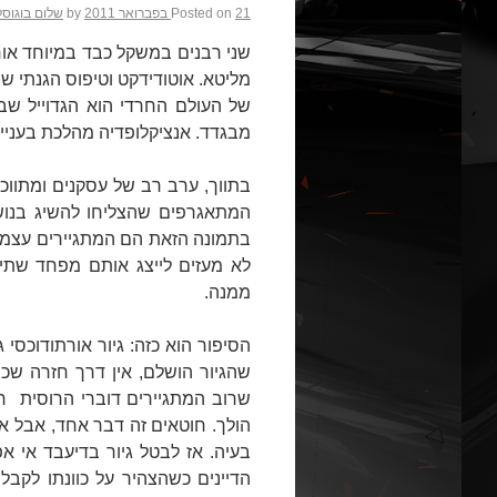
21 בפברואר 2011
Posted on
by
שלום בוגוס
שני רבנים במשקל כבד במיוחד אוחז
מליטא. אוטודידקט וטיפוס הגנתי ש
של העולם החרדי הוא הגדוייל שבג
מבגדד. אנציקלופדיה מהלכת בענייני
בתווך, ערב רב של עסקנים ומתווכ
המתאגרפים שהצליחו להשיג בנוש
בתמונה הזאת הם המתגיירים עצמם
לא מעזים לייצג אותם מפחד שתיפ
ממנה.
הסיפור הוא כזה: גיור אורתודוכסי 
שהגיור הושלם, אין דרך חזרה שכ
שרוב המתגיירים דוברי הרוסית ח
הולך. חוטאים זה דבר אחד, אבל אם
בעיה. אז לבטל גיור בדיעבד אי 