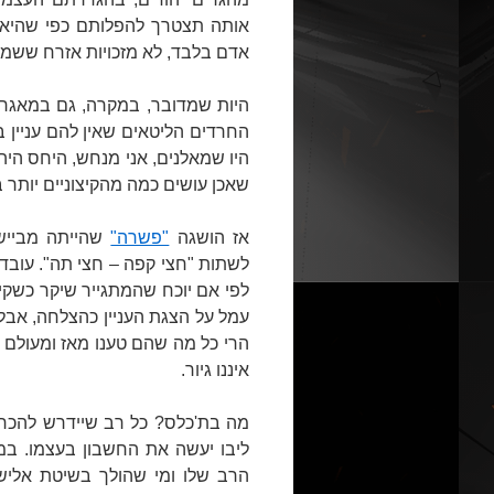
אותה תצטרך להפלותם כפי שהיא צרי
אדם בלבד, לא מזכויות אזרח ששמור
היות שמדובר, במקרה, גם במאגר 
החרדים הליטאים שאין להם עניין 
היו שמאלנים, אני מנחש, היחס היה
שאכן עושים כמה מהקיצוניים יותר ב
אז הושגה
"פשרה"
שהייתה מביישת
לשתות "חצי קפה – חצי תה". עובדיה
לפי אם יוכח שהמתגייר שיקר כשקיבל
עמל על הצגת העניין כהצלחה, אבל
הרי כל מה שהם טענו מאז ומעולם 
איננו גיור.
מה בת'כלס? כל רב שיידרש להכרי
ליבו יעשה את החשבון בעצמו. במ
הרב שלו ומי שהולך בשיטת אליש