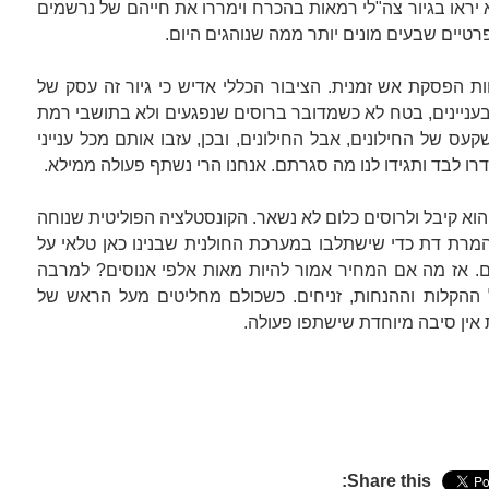
א יראו בגיור צה"לי רמאות בהכרח וימררו את חייהם של נרשמים
רטיים שבעים מונים יותר ממה שנוהגים היום.
חות הפסקת אש זמנית. הציבור הכללי אדיש כי גיור זה עסק של
בעניינים, בטח לא כשמדובר ברוסים שנפגעים ולא בתושבי רמת
ס של החילונים, אבל החילונים, ובכן, עזבו אותם מכל ענייני
ו לבד ותגידו לנו מה סגרתם. אנחנו הרי נשתף פעולה ממילא.
הוא קיבל ולרוסים כלום לא נשאר. הקונסטלציה הפוליטית שנוחה
המרת דת כדי שישתלבו במערכת החולנית שבנינו כאן טלאי על
ם. אז מה אם המחיר אמור להיות מאות אלפי אנוסים? למרבה
 ההקלות וההנחות, זניחים. כשכולם מחליטים מעל הראש של
אין סיבה מיוחדת שישתפו פעולה.
Share this: