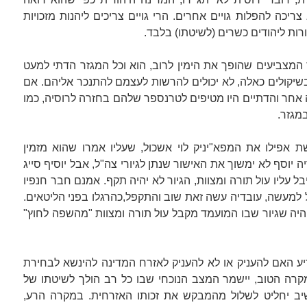
כה להפלות גויים אחרים. הרי גויים צריכים ליהנות מזכויות
ות ליהודים כשרים (לשיטתו) בלבד.
המצביעים שהופך את הימין לרוב, הוא וכל המגזר הדתי למעט
בשיקולים כאלה, לא יכולים להרשות לעצמם להתנכר אליהם. אם
 אחר והדתיים היו מטיפים לטרנספר שלהם בחזרה לרוסיה, כמו
מגזר.
 אפילו את המפא"יניק לוי אשכול, שעליו אמרו שהוא מזמין
 יוסף לא ימשוך את האישור שנתן לגיורי צה"ל, אבל יוסיף סייג
 עליו עול תורה ומצוות, הגיור לא יהיה תקף. אמנם חבר חנפיו
 למעשה, עובדיה עשה זאת שוב והתקפל,כהרגלו בפני הליטאים.
היה שגיור שבו המועמד מקבל עול תורה ומצוות "מהשפה לחוץ"
ע האם להעניק או לא להעניק לאזרח המדינה להינשא לבחירת
קרה הטוב, יישמר המצב הנוכחי שבו כל רב הולך לשיטתו של
יב יחליט לשלול מהמבקש את זכותו האזרחית. במקרה הרע,