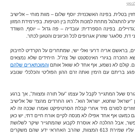
לבסקי
ין בטלית. בפינה האשכנזית: יוסף שלום – מוות מוחי – אלישיב
יודע להתגלגל מתחת למכות וללכת בין הטיפות. בפירמידת המזון
דויילים. בפינה הספרדית: עובדיה – פה גדול – יוסף, השודד
 דת, סלאגר שזורק אגרופים לכל הכיוונים והטוען לכתר.
ים, בראשם אריה דרעי ואלי ישי, שמתחרים על הקרדיט לחיבוק
א ההכרה בגיורי האינסטנט של צה"ל. היחידים שלא נמצאים
. קולם לא נשמע, אף אחד לא שואל אותם
והמוכתארים שלהם
גע בריתם עם הימין ואתה זרם ההון הפוליטי והכלכלי שנובע
גורס שעל המתגייר לקבל על עצמו "עול תורה ומצוות", אך ברגע
ן "ישראל שחטא, ישראל הוא". ראו החרדים מהצד של אלישיב
וזרים לסורם מיד אחרי קבלת הסרטיפיקט ואמרו שככה זה לא
 כמעט אף אחד אפילו לא מנסה לקיים אורח חיים דתי, יש כאן
אפשר, אבל ההלכה לא אוסרת לקבוע שהמתגייר שיקר לשלושת
הדיינים כשהצהיר על כוונתו לקבל עליו שמירת 613 המצוות, שהרב האחראי ידע שהם משקרים