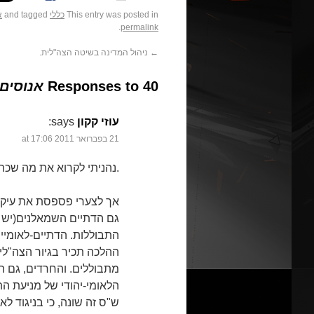
This entry was posted in
כללי
and tagged
א
.
permalink
←
ניהול המדינה בשיטה הצה"לית.
40 Responses to
אנוסים.
עוזי קקון
says:
21 בפברואר 2011 at 17:06
נהניתי לקרוא את מה שכתבת.
אך לצערי פספסת את עיקר ה
גם הדתיים השמאלנים(יש מ
התבוללות. הדתיים-לאומיי
ההלכה תכיר בגיור הצה"לי
מתבוללים. והחרדים, גם ה
הלאומי-יהודי של מניעת ה
ש"ס זה שונה, כי בניגוד ל