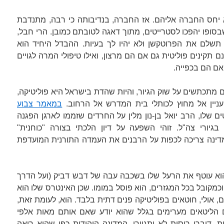
 יחס החברה אליהם. אז החברה, בנדיבותה כי רבה, מתנדבת
בסופו יהפכו לסטרייטים, מתוך דאגה לטובתם כמובן. הרי חבל,
תשלם את הפרוטקשן ולא יהיו לך בעיות. ההבדל היחיד הוא
 תקינים פוליטית גם אם הם מרצון, ואילו טיפולי המרה לגויים
אם הם בכפייה.
ים מתכתשים על שוק הגיור, והיות שהדת בישראל היא פוליטיקה,
עניין אל מחוץ לכותלי בית המדרש אל הרחוב.
במאמר צבוע
ם שלו, הרב יואל בן-נון מלין על החרדים שזממו לארגן הפגנה
 בגיורי צה"ל. זוהי השפעה על דיון הלכתי בצורה "כוחנית"
המדינה צריכה לכפות על הרבנים את העמדה התורנית המועדפת
הוא עוטף את הרעל שלו בשכבה עבה של דבש דביק (ועל הדרך
מקובל בכל המגזרים, הוא פוסל במומו. שכן האינטרס שלו הוא
, אולי, חוטאים בפוליטיקה פנים דתית בלבד. הוא, לעומת זאת,
 הליטאים מערימים בגלל שהוא יודע שאם אותם מאות אלפי
 דוברי רוסית לא יתגיירו, המדינה היהודית כפי שהוא רואה