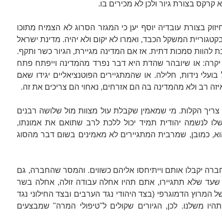
א קרקס בצורת גיור ולכן לא מכירים בו.
זוק בצורת עובדיה יוסף יען כי המגזר הסרוג לא הצמיח מתוכו
גוריית המשקל הכבד, ואמרו לא יקום ולא יהיה. מדינת ישראל
בת להוות סמכות דתית. אז אם המדינה מגיירת, הגיור כשר ותקף.
יקרה: או שיובהר שהדת היא דבר נפרד מהמדינה וייפתח פתח
ל בועלי נידות, חלילה. או שהמתגיירים הפוטנציאליים יגידו שאם
ה רב ולא מהמדינה בה הם אזרחים, נאחוי הם צריכים את זה.
ריך הקלות. מי שמאמין שקבלת עול מצוות מול שלושה רבנים
ו לנשמה יהודית תמיד יכול ללכת לרב שתואם את אמונתו,
 הוא, כמובן, שמרבית המתגיירים לא מאמינים בשום דבר מהסוג
ברה יקבלו אותם וייתיחסו אליהם כשווים. והמסר שהחברה, גם
א שעד שלא תתגיירו, אתם תהיו אחלה עבודה זולה, אחלה בשר
 המרוץ הדמוגרפי (בצד היהודי נגד הערבים ובצד החילוני נגד
ו משלנו. לכן, הגיורים שקולים ל"טיפולי המרה" שמבצעים