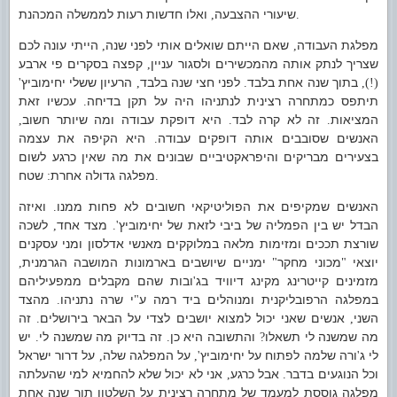
שיעורי ההצבעה
ואלו חדשות רעות לממשלה המכהנת
,
.
מפלגת העבודה
שאם הייתם שואלים אותי לפני שנה
הייתי עונה לכם
,
,
שצריך לנתק אותה מהמכשירים ולסגור עניין
קפצה בסקרים פי ארבע
,
בתוך שנה אחת בלבד
לפני חצי שנה בלבד
הרעיון ששלי יחימוביץ
'
,
.
(!),
תיתפס כמתחרה רצינית לנתניהו היה על תקן בדיחה
עכשיו זאת
.
המציאות
זה לא קרה לבד
היא דופקת עבודה ומה שיותר חשוב
,
.
.
האנשים שסובבים אותה דופקים עבודה
היא הקיפה את עצמה
.
בצעירים מבריקים והיפראקטיביים שבונים את מה שאין כרגע לשום
מפלגה גדולה אחרת
שטח
:
.
האנשים שמקיפים את הפוליטיקאי חשובים לא פחות ממנו
ואיזה
.
הבדל יש בין הפמליה של ביבי לזאת של יחימוביץ
מצד אחד
לשכה
,
'.
שורצת תככים ומזימות מלאה במלוקקים מאנשי אדלסון ומני עסקנים
יוצאי
מכוני מחקר
ימניים שיושבים בארמונות המושבה הגרמנית
,
"
"
מזמינים קייטרינג מקינג דיוויד בג
ובות שהם מקבלים ממפעיליהם
'
במפלגה הרפובליקנית ומנוהלים ביד רמה ע
י שרה נתניהו
מהצד
.
"
השני
אנשים שאני יכול למצוא יושבים לצדי על הבאר בירושלים
זה
.
,
מה שמשנה לי תשאלו
והתשובה היא כן
זה בדיוק מה שמשנה לי
יש
.
.
?
לי ג
ורה שלמה לפתוח על יחימוביץ
על המפלגה שלה
על דרור ישראל
,
',
'
וכל הנוגעים בדבר
אבל כרגע
אני לא יכול שלא להחמיא למי שהעלתה
,
.
מפלגה גוססת למעמד של מתחרה רצינית על השלטון תוך שנה אחת