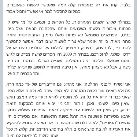
בלבד
קחו את זה כתזכורת קלה למה שאפשר לעשות כשעובדים
.
במקום להסביר למה אי אפשר והכול אבוד
.
במהלך שלוש השנים האחרונות
כל הפרשנים וכמעט כל מי שיש לו
,
נוכחות ציבורית כלשהי משכנעים אותנו שהכהונה הבאה אצל ביבי
בכיס
והפרשנים משמאל לא פחות מאלו מימין
התבוסתנות הזאת
.
,
נוחה מאוד
כי זה אומר שלא צריך לעשות שום דבר ואפשר להמשיך
,
להתבכיין
להתעסק במירוק המצפון ולחלום על החלפת העם או על
,
דרכון פולני
להזכירכם
בבחירות
היו חסרים שישה מנדטים לגוש
2009
,
.
חוסם שמאלי והליכוד היה המפלגה השנייה בגודלה בכנסת
זה היה
.
ניצחון
אבל לא ניצחון מוחץ
ואין סיבה מיוחדת לחשוב שנתניהו יצליח
.
,
יותר בבחירות האלו
.
אני עשיתי לעצמי החלטה
אני מרגיע עם הדיבורים של עד כמה חרא
:
פה ולא רואים אור בקצה המנהרה
לא מפני שהם לא נכונים אלא מפני
.
שאני כבר די יודע את כל זה
לא חוכמה להראות עד כמה המצב נואש
.
ושאין סיכוי לשינוי
ואכן
ניתוח
הגיוני
יביא אותנו למסקנה הזאת
"
"
,
.
בדיוק
רק שאין מה לעשות עם מסקנה כזאת
אומרים ששלוש מתוך
.
,
ארבע מסעדות פושטות את הרגל בשנה הראשונה
אם מסעדנים היו
.
אנשים
הגיוניים
לא היו לנו שום מסעדות
אני מציע להתחיל להשקיע
.
",
"
את האנרגיה לא בחיפוש איומים אלא בחיפוש הזדמנויות
קלושות ככל
,
שהן יכולות להיראות לנו היום
.