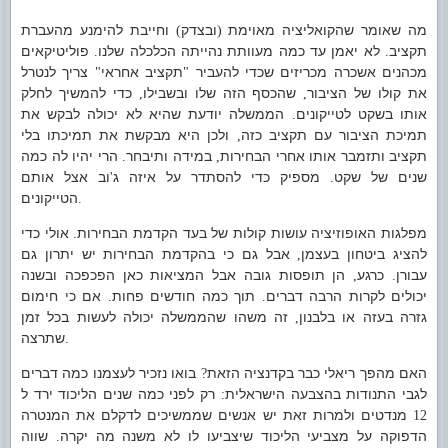
מה שאומר שהקואליציה מאוימת
ובצדק
וחייבת להימנע מהעברת
)
(
תקציב
לא יאמן עד כמה מעוותת נהייתה הכלכלה שלנו
פוליטיקאים
.
.
מכהנים אשכרה מכריזים שכדי להעביר
תקציב אחראי
צריך לנטרל
"
"
את קולו של הציבור
שהכסף הזה שלו ובשבילו
כדי להמשיך לחלק
,
,
אותו בשקט לטייקונים
הממשלה יודעת שהיא לא יכולה לבקש את
.
תמיכת הציבור עם תקציב כזה
ולכן היא מבקשת את תמיכתו בלי
,
תקציב ותזמבר אותו אחרי הבחירות
במידה ותיבחר
הרי יהיו לה כמה
.
,
שנים של שקט
מספיק כדי להסתדר על איזה ג
וב אצל אותם
'
.
הטייקונים
.
מפלגות האופוזיציה עושות קולות של בעד הקדמת הבחירות
אולי כדי
.
להציג ביטחון בעצמן
אבל גם כי בהקדמת הבחירות יש יתרון גם
,
עבורן
כרגע
הן תופסות גובה אבל המציאות כאן הפכפכה ובשנה
,
.
יכולים לקרות הרבה דברים
תוך כמה חודשים פחות
אם כי חימום
.
.
גזרה בעזה או בלבנון
זה משהו שהממשלה יכולה לעשות בכל זמן
,
שתרצה
.
האם מהפך ריאלי כבר בקדנציה הזאת
בואו נזכיר לעצמנו כמה דברים
?
לגבי התנודות בהצבעה הישראלית
רק לפני כמה שנים הליכוד ירד ל
:
מנדטים ולמרות זאת יש אנשים שממשיכים לדקלם את המנטרה
12
הדפוקה על מצביעי הליכוד שיצביעו לו לא משנה מה יקרה
שווה
.