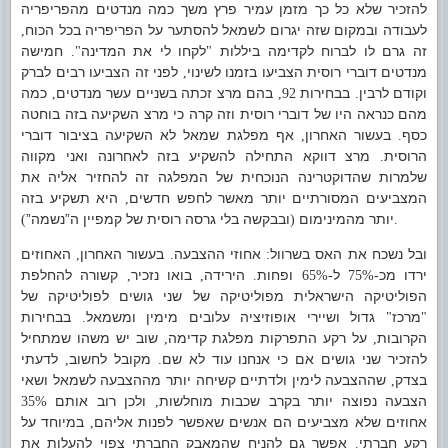
להזכיר שלא כל כך מזמן עמיר פרץ משך כמה מנדטים מהפריפריה
לעבודה ובמקום שזה יגרום לשמאל להסתער על הפריפריה בכל הכוח
,
זה גרם לו לברוח לקדימה ביללות
לקחו לי את המדינה
חמישה
".
"
מנדטים דוברי רוסית הצביעו בזמנו לשינוי
לפני זה הצביעו רבים לברק
,
וקודם לרבין
בבחירות
בהם מרצ זכתה בשניים עשר מנדטים
כמה
,
92,
.
מהם כנראה היו של דוברי רוסית וזה קרה כי מרצ השקיעה בזה בוחטה
כסף
בעשור האחרון
אף מפלגת שמאל לא השקיעה בציבור דוברי
,
.
הרוסית
מרצ דווקא התחילה להשקיע בזה לאחרונה ואני מקווה
.
שלמרות שהדוקטרינה הנוכחית של המפלגה זה להחזיר אליה את
המצביעים המסורתיים יותר מאשר לחפש חדשים
היא תשקיע בזה
,
יותר מהמינימום
ובבקשה בלי גרסה רוסית של קמפיין ה”נשמה”
(
).
ובל נשכח את האס בשרוול
אחוזי ההצבעה
בעשור האחרון
האחוזים
,
.
:
ירדו מכ
ל
ופחות
הירידה
בואו נזכיר
קשורה להחלפת
,
,
.
-65%
-75%
הפוליטיקה הישראלית מפוליטיקה של שני גושים לפוליטיקה של
מרכז
גדול ושיירי אופוזיציה עלובים מימין ומשמאל
בבחירות
.
"
"
הקרובות
על רקע התפרקות מפלגת קדימה
שוב יש משהו שמתחיל
,
,
להזכיר שני גושים אם כי אנחנו עוד לא שם
מקובל לחשוב
לדעתי
,
.
בצדק
שההצבעה לימין ולדתיים קשיחה יותר מההצבעה לשמאל ושאי
,
הצבעה נפוצה יותר בקרב שכבות מוחלשות
ולכן רוב אותם
35%
,
אחוזים שלא מצביעים הם אנשים שאפשר לפנות אליהם
במיוחד על
,
רקע חברתי
אפשר גם להניח שהמאבק החברתי צפוי להעלות את
.