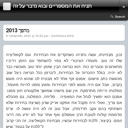
תניח את המספריים ובוא נדבר על זה
Search
מהפך 2013
אוקטובר 9th, 2012 @ 10:22 pm › שלום בוגוסלבסקי
נכון, מבחינתו
עשה נתניהו כשהקדים את הבחירות
וגם לקואליציה
.
,
שלו זה טוב
מעמדו הציבורי לא צפוי להשתפר עם הזמן ויריביו
.
מתארגנים וצוברים כוח
הוא כנראה הבין שזמן יותר טוב מעכשיו כבר
.
לא יהיה
בגלל ההכרזה על הבחירות
ליברמן ככל הנראה ניצל שוב
,
.
מהגשת כתב אישום
אמנם אף אחד לא מבטיח לנו שהוא היה מוגש
.
בקרוב
אבל אם היה מוגש לפני הבחירות ומונע ממנו להיות מועמד
,
,
מפלגתו הייתה מתרסקת
אין שם מישהו שמושך אלקטורט חוץ ממנו
.
.
אמנם הוא ימשיך לנהל את המאפיה
סליחה
המפלגה
גם מהכלא
,
,
…
אם צריך
ואולי היה מקבל את אפקט אריק שרון
שניצח בחירות שלא
(
,
השתתף בהם עקב תרדמת
אבל טוב זה לא היה עושה לו
ש
ס
"
.
),
מדממת קולות לטובת הרב אמסלם ואף אחד עוד לא יודע מה דרעי
זומם
בקיצור
ללכת לבחירות עכשיו
מבחינת הקואליצה
זה הכי קרוב
,
,
,
.
ל
ללכת על בטוח
שיש
"
"
.