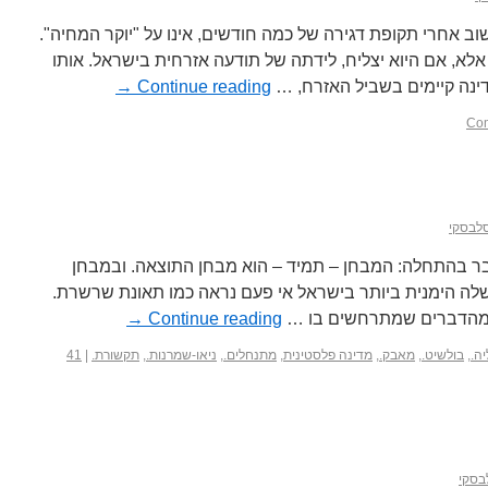
אחרי תקופת דגירה של כמה חודשים, אינו על "יוקר המחיה".
לא, אם היוא יצליח, לידתה של תודעה אזרחית בישראל. אותו
דינה קיימים בשביל האזרח, …
Continue reading
→
סלבסקי
ר בהתחלה: המבחן – תמיד – הוא מבחן התוצאה. ובמבחן
ה הימנית ביותר בישראל אי פעם נראה כמו תאונת שרשרת.
ה מהדברים שמתרחשים בו …
Continue reading
→
ה.
,
בולשיט.
,
מאבק.
,
מדינה פלסטינית
,
מתנחלים.
,
ניאו-שמרנות.
,
תקשורת.
|
41
בסקי