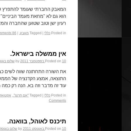
המאבק החברתי שעומד להתפרץ שוב 
הוא גם לא "מחאת מעמד הביניים" א
רעיון ישן וטוב שטוען שהחברה והמ
Posted in
כללי
|
Tagged
מאבק.
|
86 Comments
אין ממשלה בישראל.
10 בספטמבר 2011
Posted on
by
שלום בוגו
את השורה התחתונה שווה לשים כב
התוצאה, אמצע הקדנציה של הממשל
עוד זה מדבר וזה בא. הנה רק כמ
Posted in
כללי
|
Tagged
"אם תרצו".
,
אקטואלי
Comments
תיכנס לאוהל, בוואנה.
10 באוגוסט 2011
Posted on
by
שלום בוגוסל