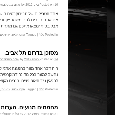
16 ביוני 2012
Posted on
by
שלום בוגוסלבסק
אחד הטריקים של הבירוקרטיה הישרא
אם אתם חייבים להם משהו. ייקחו את
אבל בסוף ימצאו אתכם גם מתחת
Posted in
כללי
|
Tagged
אקטואליה.
,
ירושלים.
מסוכן בדרום תל אביב.
24 במאי 2012
Posted on
by
שלום בוגוסלבסק
היה דבר אחד מוזר בהפגנה אתמול 
נחשב למוזר בכל מדינה דמוקרטית, 
להפגין נגד האופוזיציה. ח"כים מקואליציית 94 הח"כים פל
Posted in
כללי
|
Tagged
אקטואליה.
,
גזענות.
,
מחממים מנועים. הערות
31 במרץ 2012
Posted on
by
שלום בוגוסלבס