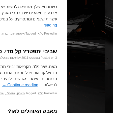
כשסבתא שלך מתחילה לחשוב שזה מגנ
ארבעים מאהלים יש ברחבי הארץ, י
עשרות שקמים ומתפרקים על בסיס 
→
reading
Posted in
כללי
|
Tagged
אקטואליה.
,
חברה.
,
שביבי יתפטר? קל מדי. פ
3 באוגוסט 2011
Posted on
by
שלום בוגוסלב
מאת: שיר פלד. הקריאות "ביבי תת
הד של קריאות מכל הפגנה אחרת 
פרגמטית, נעימה, מגבשת, ולדעתי 
לדיאלוג …
Continue reading
→
Posted in
כללי
|
Tagged
מאבק.
,
מינהלי.
,
שיח 
מאבק האוהלים לאן?