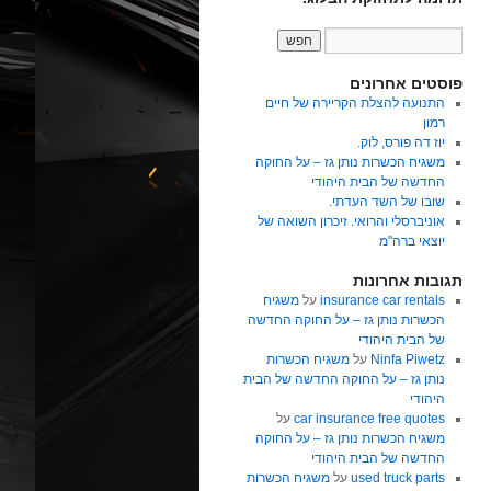
פוסטים אחרונים
התנועה להצלת הקריירה של חיים
רמון
יוז דה פורס, לוק.
משגיח הכשרות נותן גז – על החוקה
החדשה של הבית היהודי
שובו של השד העדתי.
אוניברסלי והרואי. זיכרון השואה של
יוצאי ברה"מ
תגובות אחרונות
insurance car rentals
על
משגיח
הכשרות נותן גז – על החוקה החדשה
של הבית היהודי
Ninfa Piwetz
על
משגיח הכשרות
נותן גז – על החוקה החדשה של הבית
היהודי
car insurance free quotes
על
משגיח הכשרות נותן גז – על החוקה
החדשה של הבית היהודי
used truck parts
על
משגיח הכשרות