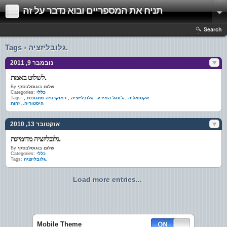
תניח את המספריים ובוא נדבר על זה
Search
Tags › גלובליזציה.
נובמבר 9, 2011
לשלוט באמת.
שלום בוגוסלבסקי
By
כללי
Categories:
אקטואליה.
,
ג'ונגל המידע.
,
גלובליזציה.
,
דמוקרטיה מתגוננת.
,
Tags:
היסטוריה.
,
זהות
אוקטובר 13, 2010
גלובליזציה מדומיינת.
שלום בוגוסלבסקי
By
כללי
Categories:
גלובליזציה.
Tags:
Load more entries...
Mobile Theme