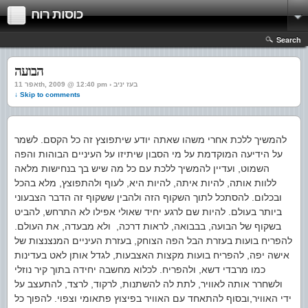
כוסות רוח
Search
הבועה
אפר 11th, 2009 @ 12:40 pm › בעז יניב
↓ Skip to comments
להמשיך ללכת אחרי משהו שאתה יודע שיתפוצץ זה כל הקסם. לשמר
על הידיעה המוקדמת על מי הסבון שיתיזו על העיניים הבוהות והפה
השמוט, ועדיין להמשיך ללכת עם כל מה שיש בך בנחישות מלאה
ללוות אותה, להיות איתה, להיות היא, לעוף ולהתפוצץ, מלא בהכל
ובכלום. להסתכל לתוך השקוף הזה ולהבין ששקוף זה הדבר הצבעוני
ביותר בעולם. להיות שם לרגע יחיד שאולי אפילו לא התרחש, להביט
בשקוף של הבועה, בבבואה, לראות דרכה, ולא מבעדה, את העולם.
להפריח בועות בעזרת הבל הפה הצוחק, בעזרת העיניים המנצנצות של
אישה יפה, להפריח בועות מקצות האצבעות, לגדל אותן לאט בעדינות
כמו מרבדי דשא, ולהפריח. לכלוא מחשבה יחידה בתוך קיר נוזלי
ולשחרר אותה לאוויר, לתת לה להשתנות, לרקוד, לרצד, להתעצב על
ידי האוויר,ובסוף להתאחד עם האוויר בפיצוץ פתאומי וצפוי. להפוך כל