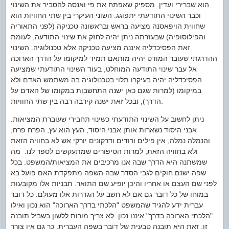
הוא שברירי ועדין. מספיק שאפתח את פי ואנסה להסביר את השינוי
וכבר השינוי התודעתי יתפוגג. השוני העיקרי בין שתי החוויות הוא
שחווית הויפאסנה מציעה בראש ובראשונה טכניקה (לפני התאוריה
והפילוסופיה) שבעזרתה ניתן יהיה לחזק את שינוי התודעה, לעומת
זאת הפסיכדליה איננה מציעה טכניקה אלא טכנולוגיה. השינוי
ההדרגתי שעובר המודט יהיה מותאם תמיד למיקומו על הדרך הארוכה
אל עבר שינוי התודעה המוחלט, בעוד השינוי התודעתי שמציעה
הפסיכדליה יהיה בעיקרו תלוי בטכנולוגיה בה משתמש האדם ולא
במיקומו (למרות שגם כאן ישנה התחשבות במקומו של האדם על
הדרך), ובכל זאת ישנה קירבה רבה בין שתי החוויות.
ניתן לחשוב על השינוי התודעתי כשינוי תחבירי שעוברת המציאות.
אבני היסוד נשארות אותן אבני היסוד, העץ הוא עץ, הפרח פרח,
והנמלה נמלה, אין פילים ורודים ודרקונים יורקי אש לא בחוויה הזאת
ולא בחוויה הזאת, למרות הסיפורים שמתעקשים לספר לנו. מה
שמשתנה היא הדרך שבה אנו מרכיבים את המציאות/המשפט. בכל
שפה ישנם חוקים לגבי הסדר שבה השפה מתפקדת האם פועל בא
לפני שם העצם או אחריו והיכן יופיע שם התואר. תבניות אלו מקובעות
במוחו של כל דובר גם אם לא חשב על הגדרות אלו מעולם. כל דובר
עברית ידע להגיד שהמשפט "הלכתי בדרך הארוכה" הוא נכון ואילו
"הלכתי הארוכה בדרך" איננו נכון. לא צריך מורות ללשון בשביל תובנה
זו, זאת היא תובנה טבעית של דובר בשפה העברית. כך גם אין צורך