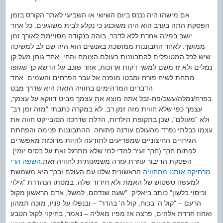
אם מישהו היה נכנס ביום השישי או השביעי לאתר הקורס בזמן
הפסקת התה בערב הוא היה משוכנע כי נקלע לבית משוגעים. כל אחד
יושב בפינה אחרת ללא לדבר, בוהה בנקודה מסויימת לאורך זמן
ממושך. לאחר התבוננות ממושכת באנשים הוא היה שם לב למשיכה
שיש לכל המטופלים להתבוננות בעולם הצומח והחי. אחד גוחן מעל קן
נמלים ולא זז משם למשך דקות ארוכות, אחר שוכב על הדשא כך שגופו
מתחת לשיח פורח ומבטו מופנה אל עבר הפרחים והשמים. אחד
הדברים המדהימים בחוויה הזאת היא שדרך מבט
בפרח/נמלה/עשב/פח-זבל אתה מוצא את עצמך מביט דווקא על עצמך,
עצמך כפי שלא חווית מזה זמן רב. לא במקרה כתבתי "מזה זמן רב"
ולא "מעולם", שכן בתקופת הילדות, הדלת שדרכה הסובייקט חווה את
עצמו כבלתי נפרד מהעולם עודנה פתוחה. ההתבוננות פנימה והפחתת
הגירויים החיצוניים שמפריעים לתודעה להיות מרוכזת מאפשרים
לפתוח חרך (חרך זעיר למדי למי שלא מתרגל זאת על בסיס יומי).
הפסקת הדיבור עוזרת עזרה משמעותית לחוויה זאת.
השפה הרי
מרחיקה אותנו מהחוויה
הראשונית שלנו עם העולם ובכך היא משמשת
למעשה טשטוש של האמת ולא חידוד שלה. במסתו הנהדרת "גילוי
וכיסוי בלשון" כותב ביאליק: "שעה שנדהם, למשל, אדם הראשון מקול
הרעם – "קול ה' בכוח, קול ה' בהדר" – ובנפלו על פניו, מוכה תמהון
ואחוז חרדת אלהים, פרצה אז מפיו מאליה – נאמר, בחיקוי לקול הטבע