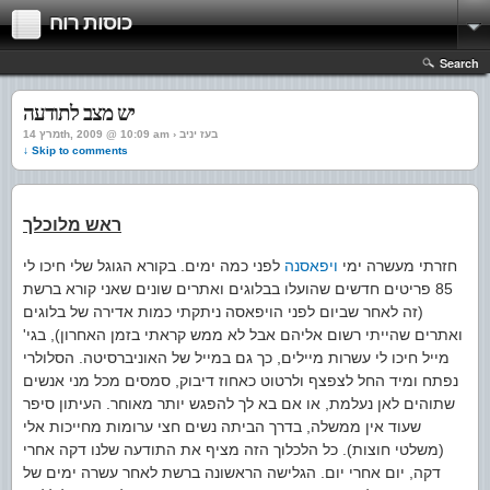
כוסות רוח
Search
יש מצב לתודעה
מרץ 14th, 2009 @ 10:09 am › בעז יניב
↓ Skip to comments
ראש מלוכלך
חזרתי מעשרה ימי
ויפאסנה
לפני כמה ימים. בקורא הגוגל שלי חיכו לי
85 פריטים חדשים שהועלו בבלוגים ואתרים שונים שאני קורא ברשת
(זה לאחר שביום לפני הויפאסה ניתקתי כמות אדירה של בלוגים
ואתרים שהייתי רשום אליהם אבל לא ממש קראתי בזמן האחרון), בגי'
מייל חיכו לי עשרות מיילים, כך גם במייל של האוניברסיטה. הסלולרי
נפתח ומיד החל לצפצף ולרטוט כאחוז דיבוק, סמסים מכל מני אנשים
שתוהים לאן נעלמת, או אם בא לך להפגש יותר מאוחר. העיתון סיפר
שעוד אין ממשלה, בדרך הביתה נשים חצי ערומות מחייכות אלי
(משלטי חוצות). כל הלכלוך הזה מציף את התודעה שלנו דקה אחרי
דקה, יום אחרי יום. הגלישה הראשונה ברשת לאחר עשרה ימים של