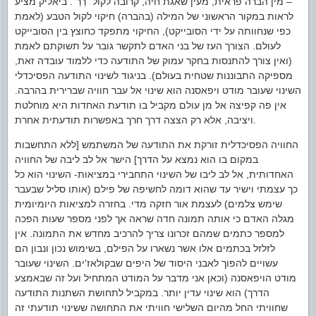
– מין הברה פראית, מעין שאגת חיה, קרובה לקול "רְרְ". ביאליק מציע
לראות במקור הראשוני של המילה (בהברה) חיקוי לקול הטבע (לאמת
כפי שנחוותה על ידי הסובייקט), החיקוי מתפקד כחוצץ בין הסובייקט
לעולם. הצורך העז של בני האדם לתקשר גובר על תשוקתם לאמת
(ואין צורך להתנסות בחקר עמוק של התודעה כדי ללמוד עובדה זאת,
מספיקה התבוננות שטחית בעולם). בניגוד לשינוי התודעה הפסיכדלי
השינוי שעובר מודט ויפאסנה הוא שינוי אל עבר חוויה שברירית בהרבה.
אין פה קפיצה אל מן עולם מקביל בו תודעת האחדות היא מוחלטת
ויציבה, אלא רק הצצה דרך חרך באפשרות תודעתית אחרת.
החוויה הפסיכדלית זורקת את התודעה של המשתמש [ללא התחשבות
במקום בו הוא נמצא על הדרך] הישר אל לב ליבה של החוויה
האחדותית, אל לב ליבו של השינוי התחבירי במציאות- השינוי הוא כל
כך עצמתי וישיר עד שהוא דומה לחשיפה של פילם (אותו סליל שבעבר
שימש צלמים) לעצמת אור חזקה מדי. בחזרה למציאות היומיומית
מגלה האדם כי אותה תמונה חדה שראה אך לפני מספר שעות הפכה
למספר כתמים שמהם זכרונו צריך להרכיב מחדש את התמונה. אין
לזלזל בכתמים אלו אשר נשארו על הפילם, בשימוש נכון ונבון הם
עשויים להפוך לאבני היסוד של היפים שבקולאז'ים. השינוי שעובר
מודט הויפאסנה (וכאן אני מדבר על המודט המתחיל ועל זה שבאמצע
הדרך) הוא שינוי עדין יותר. במקביל לתחושת השתנות התודעה
שחוויתי החל מהיום השלישי חוויתי את התחושה ששינוי תודעתי זה