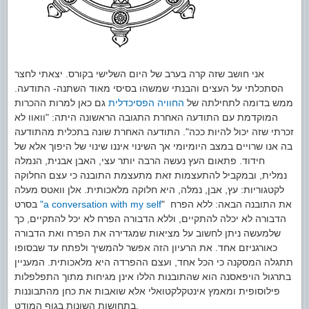
אני חושב שזה קרה בערב של היום השלישי בקורס. יצאתי לחצר
הסתכלתי על העצים והבנתי שמשהו בסיסי מאוד השתנה- התודעה.
ממש בדומה לתחילתה של
החוויה הפסיכדלית
גם כאן למרות ההכרות
המוקדמת עם התודעה האחרת התגובה הראשונה היתה: "וואוו לא
זכרתי שזה יכול להיות ככה". התודעה האחרת שונה בתכלית מהתודעה
בה אנו שרויים במצב היומיומי אך השינוי איננו שינוי של היפוך אלא של
חידוד. פתאום העץ נעשה הרבה יותר עצי, האבן אבנית, הנמלה
נמלית, ובמקביל להתעצמות זאת מתעצמת התובנה כי עצם החלוקה
לקטגוריות: עץ, אבן, נמלה, היא חלוקה מלאכותית. אלן וואטס מעלה
" את התובנה הבאה: ללא הפרח
"a conversation with my self
בסרט
הדבורה לא יכלה להתקיים, וללא הדבורה הפרח לא יכל להתקיים, כך
שלמעשה ניתן לחשוב על מציאות שמגדירה את הפרח ואת הדבורה
כאורגניזם אחד. את הרעיון הזה אפשר להמשיך ולפתח עד שבסופו
תתגלה המסקנה כי הכל אחד, ועצם ההפרדה היא מלאכותית. המעניין
בתרגול הויפאסנה הוא שהתובנות הללו אינן מגיחות מתוך התפלפלות
פילוסופית ומאמץ אינטקלקטואלי אלא שואבות את כחן מהתבוננות
בתחושות השונות בגוף המודט.