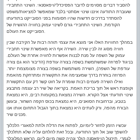
להסביר דברים מסוימים לדובר הפסיכדלי/ויפאסנאי. השינוי התחבירי
שעוברת התודעה איננו שינוי אסתטי בלבד שמאפשר למציאות/משפט
להסתדר בדרכים חדשות שהיו חסומות בפני הסובייקט בתודעתו
הקודמת, השינוי התחבירי גורם לשינוי עמוק בחוויה הרגשית של
הסובייקט את העולם.
במהלך החוויות האלו אני מוצא את עצמי תוהה רבות על הקירבה שבין
חוויה מסוג זה לבין שירה. השירה אף היא מאפשרת שינוי תחבירי
עמוק של השפה על מנת לבנות אפשרות לחוויה אחרת של העולם.
בניגוד לפרוזה שמשתמשת בשפה בצורה עודפת (הדיבור הוא גם צורה
עודפת של השפה), השירה משתמשת בשפה בצורה מצומצמת יותר.
הפרוזה בוחרת בדרך שמעצימה את התקשורת ומתרחקת מהאמת
ואילו השירה פעמים רבות שומרת על חוט קשר דק עם התקשורת
וקופצת ראש אל תוך בריכת האמת. בקריאה של שיר רב עצמה מתבצע
שינוי תודעתי אצל הקורא. השירה נמצאת במקומות רבים, היא נמצאת
בטבע, וברחובות הסואנים, היא נמצאת בכוס הקפה השחור, ובעשן
הבורח מהפה, ורק לעתים היא נמצאת בתוך הגבול התחום אותו אנו
מכנים שיר.
עכשיו הזמן לחזור ליומיום, לפתוח את הדלת ולתת למאגרי הלכלוך
להשפך שוב אל תוך התודעה, ובכל זאת להלחם עליה שלא תתלכלך
לגמרי. תירגול הויפאסנה הולך ונהיה קשה מיום ליום, הראש המלוכלך