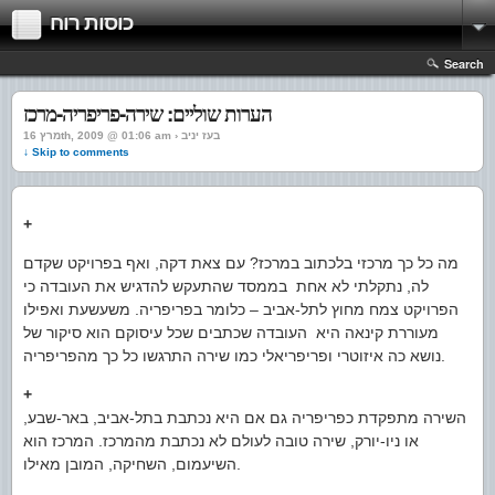
כוסות רוח
Search
הערות שוליים: שירה-פריפריה-מרכז
מרץ 16th, 2009 @ 01:06 am › בעז יניב
↓ Skip to comments
+
מה כל כך מרכזי בלכתוב במרכז? עם צאת דקה, ואף בפרויקט שקדם
לה, נתקלתי לא אחת בממסד שהתעקש להדגיש את העובדה כי
הפרויקט צמח מחוץ לתל-אביב – כלומר בפריפריה. משעשעת ואפילו
מעוררת קינאה היא העובדה שכתבים שכל עיסוקם הוא סיקור של
נושא כה איזוטרי ופריפריאלי כמו שירה התרגשו כל כך מהפריפריה.
+
השירה מתפקדת כפריפריה גם אם היא נכתבת בתל-אביב, באר-שבע,
או ניו-יורק, שירה טובה לעולם לא נכתבת מהמרכז. המרכז הוא
השיעמום, השחיקה, המובן מאילו.