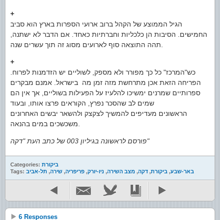
+
הגיל הממוצע של הקהל ברוב ארועי הספרות בארץ הוא סביב
החמישים. הסיבות הן כלכליות וחברתיות כאחד. אם הדבר לא ישתנה,
תהה התוצאה סוף לארועים מסוג זה תוך עשרים שנה.
+
כש"המרכז" כל כך מפורר ולא מספק, לשוליים יש הזדמנות לפרוח.
הפריחה הזאת אכן מתרחשת מזה זמן מה בישראל. אמנם מבקרים
ספרותיים שמרנים ימשיכו להלעיז על הפעילות בשוליים, אך אין הם
שמים לב שהסכר נפרץ, הקוראים פרצו אותו, ובעוד
הראשונים מעדיפים להמשיך לצקצק ולהשאר יבשים האחרונים
משכשכים במים בהנאה.
פורסם לראשונה בגיליון 003 של כתב העת "דקה"
ביקורת
Categories:
באר-שבע
,
ביקורת
,
דקה
,
מצב השירה
,
ניו-יורק
,
פריפריה
,
שירה
,
תל-אביב
Tags:
6 Responses