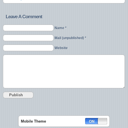
Leave A Comment
Name *
Mail (unpublished) *
Website
Mobile Theme