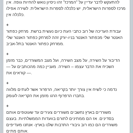
להתעקש לדבר עדיין על "המרכז" זהו ניסיון נואש להחיות גופה. אין
מרכז לספרות הישראלית, יש כלכלה לספרות הישראלית. לשירה אפילו
כלכלה אין.
+
עבודת העריכה של רוב כתבי העת כיום נעשית ברשת. מרחק כפתור
האנטר שלי מכפתור האנטר בניו-יורק זהה למרחק כפתור האנטר שלי
ממרחק כפתור האנטר בתל-אביב.
+
הדיבור על השירה, על מצב השירה, ועל מצב המשוררים, כבר מזמן
השכיח את הדבר עצמו – השירה. מעניין כמה מהכותבים על —
קוראים את —.
+
נדמה כי לשיח אין צורך יותר בקריאה, הרפרור אשר לעתים מלווה
בחברו הרפרוף הרגו מזמן את הקריאה לעומק.
+
משוררים בארץ נחשבים משוררים צעירים עד שעוטפים אותם
בסדינים. אז הם ממתינים לתורם בוועדות הממשלתיות. בעצם
משוררים הם כמו רוב גיבורי התרבות שלנו בארץ- אנחנו מעדיפים
אותם מתים.