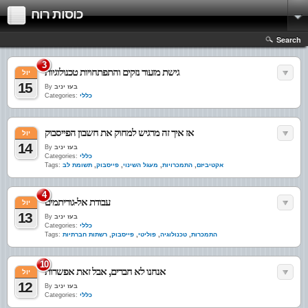
כוסות רוח
Search
3
גישת מזעור נזקים והתפתחויות טכנולוגיות
יול
15
בעז יניב
By
כללי
Categories:
אז איך זה מרגיש למחוק את חשבון הפייסבוק
יול
14
בעז יניב
By
כללי
Categories:
אקטיביזם
,
התמכרויות
,
מעגל השינוי
,
פייסבוק
,
תשומת לב
Tags:
4
עבודת אל-גוריתמים
יול
13
בעז יניב
By
כללי
Categories:
התמכרות
,
טכנולוגיה
,
פוליטי
,
פייסבוק
,
רשתות חברתיות
Tags:
10
אנחנו לא חברים, אבל זאת אפשרות
יול
12
בעז יניב
By
כללי
Categories: