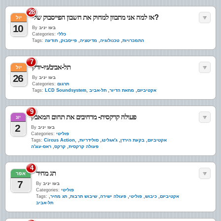
28
אז למה אני מתכוון למחוק את חשבון הפייסבוק שלי?
יול
10
בעז יניב
By
כללי
Categories:
התמכרויות
,
טכנולוגיה
,
מדיטציה
,
פייסבוק
,
תודעה
Tags:
7
תל-אביב/ניו-יורק
יול
26
בעז יניב
By
תרגום
Categories:
אקטיביזם
,
מחאת הדיור
,
תל-אביב
,
LCD Soundsystem
Tags:
9
פעולה קרקסית- מרחיבים את תחום המאבק
יונ
2
בעז יניב
By
פוליטי
Categories:
אקטיביזם
,
בקעת הירדן
,
ג'אגלינג
,
סולידריות
,
,
Circus Action
Tags:
פעולה קרקסית
,
קרקס
,
ראס-עוג'ה
4
תג מחיר
אפר
7
בעז יניב
By
פוליטי
Categories:
אקטיביזם
,
כיבוש
,
פוליטי
,
פעולה ישירה
,
שיבוש תרבות
,
תג מחיר
,
Tags:
תל-אביב