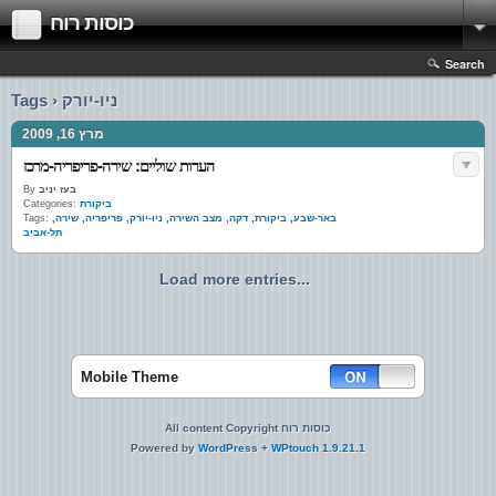
כוסות רוח
Search
Tags › ניו-יורק
מרץ 16, 2009
הערות שוליים: שירה-פריפריה-מרכז
בעז יניב
By
ביקורת
Categories:
באר-שבע
,
ביקורת
,
דקה
,
מצב השירה
,
ניו-יורק
,
פריפריה
,
שירה
,
Tags:
תל-אביב
Load more entries...
Mobile Theme
All content Copyright כוסות רוח
Powered by
WordPress
+
WPtouch 1.9.21.1