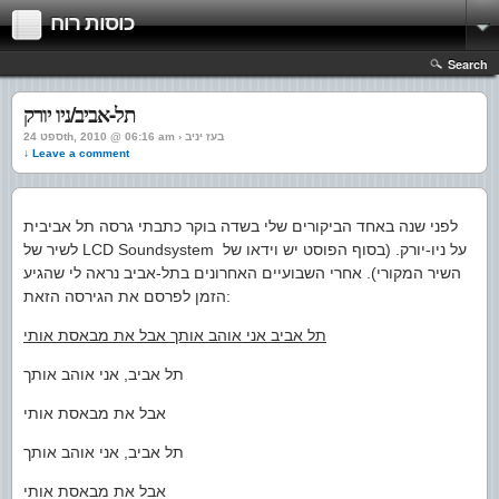
כוסות רוח
Search
תל-אביב/ניו יורק
ספט 24th, 2010 @ 06:16 am › בעז יניב
↓ Leave a comment
לפני שנה באחד הביקורים שלי בשדה בוקר כתבתי גרסה תל אביבית
לשיר של LCD Soundsystem על ניו-יורק. (בסוף הפוסט יש וידאו של
השיר המקורי). אחרי השבועיים האחרונים בתל-אביב נראה לי שהגיע
הזמן לפרסם את הגירסה הזאת:
תל אביב אני אוהב אותך אבל את מבאסת אותי
תל אביב, אני אוהב אותך
אבל את מבאסת אותי
תל אביב, אני אוהב אותך
אבל את מבאסת אותי