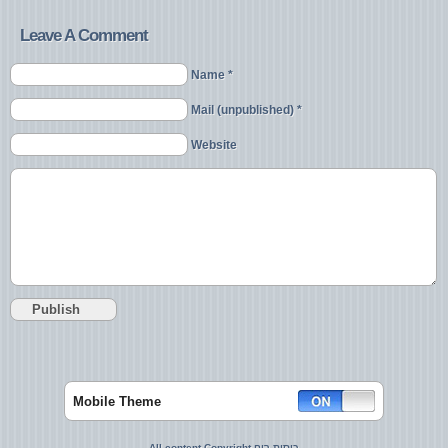
Leave A Comment
Name *
Mail (unpublished) *
Website
Mobile Theme
All content Copyright כוסות רוח