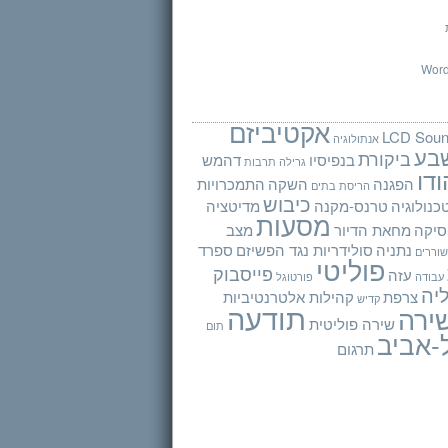
Word
אקטיביזם
LCD Soun
אנתולוגיה
בע
ביקורת
בנפיסיו
דהמש
גרילה תרבות
ודו
הפגנה
השקה
התמכרויות
הריסת בתים
כיבוש
כנולוגיה
טרנס-מקנה
מדיטציה
מסעות
סיקה
מחאת הדיור
מצב
נתניה
סולידריות נגד הפשיזם
ספרד
וררים
פוליטי
פייסבוק
עזה
עבודה
פורטוגל
יה
צרפת
קהילות אלטרנטיביות
קדיש
תודעה
ירה
שירה פוליטית
תום
-אביב
תרגום