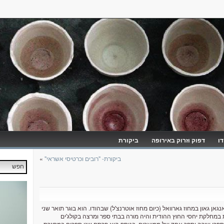
דו
דפוק וזרוק באירופה
ביקורת
ביקורת- "רובים וכרטיסי אשראי"
»
'אגורי הוא משורר ועורך, נולד ב-1944 בדהאנגאן גאון במחוז גארוואל (כיום מחוז אוטרנצ'ל) שבהודו. הוא בוגר תואר שני
רת במחלקת יחסי החוץ ההודית והיה מורה בבתי ספר ומרצה בקולג'ים
ספרי שירה וספר אחד של ממוארים, בנוסף הוא פרסם שני ספרים במסגרת