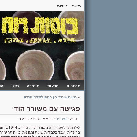
ראשי
אודות
מרחבים
מסעות
מוסיקה
כללי
הו
«
רגעים שונים/ בין החתן לשדרן הרדיו
פגישה עם משורר הודי
נכתבע"י
בעז יניב
ב יום שישי, 12 יוני, 2009 ב
לילדהאר ג
בהינדית, ועבד בעבודות שונות ומגוונות, בין היתר שי
(במספר מחוזות שונים בהודו). לילדהאר פרסם עשרה 