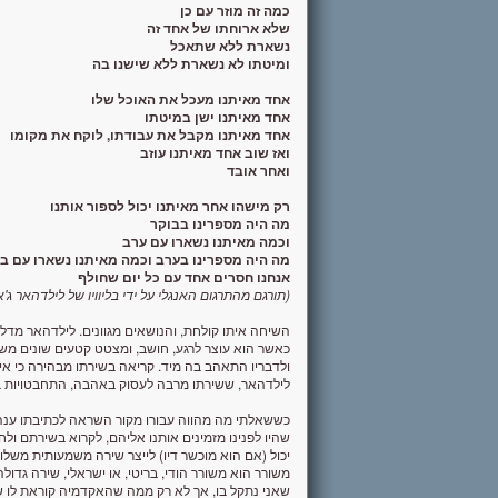
כמה זה מוזר עם כן
שלא ארוחתו של אחד זה
נשארת ללא שתאכל
ומיטתו לא נשארת ללא שישנו בה
אחד מאיתנו מעכל את האוכל שלו
אחד מאיתנו ישן במיטתו
אחד מאיתנו מקבל את עבודתו, לוקח את מקומו
ואז שוב אחד מאיתנו עוזב
ואחר אובד
רק מישהו אחר מאיתנו יכול לספור אותנו
מה היה מספרינו בבוקר
וכמה מאיתנו נשארו עם ערב
מה היה מספרינו בערב וכמה מאיתנו נשארו עם ב
אנחנו חסרים אחד עם כל יום שחולף
(תורגם מהתרגום האנגלי על ידי בליוויו של לילדהאר ג'אג
השיחה איתו קולחת, והנושאים מגוונים. לילדהאר מדלג
כאשר הוא עוצר לרגע, חושב, ומצטט קטעים שונים משיר
ולדבריו התאהב בה מיד. קריאה בשירתו מבהירה כי אי
לילדהאר, ששירתו מרבה לעסוק באהבה, התחבטויות בש
כששאלתי מה מהווה עבורו מקור השראה לכתיבתו ענ
שהיו לפנינו מזמינים אותנו אליהם, לקרוא בשירתם 
יכול (אם הוא מוכשר דיו) לייצר שירה משמעותית משלו
משורר הוא משורר הודי, בריטי, או ישראלי, שירה גדול
שאני נתקל בו, אך לא רק ממה שהאקדמיה קוראת לו ש