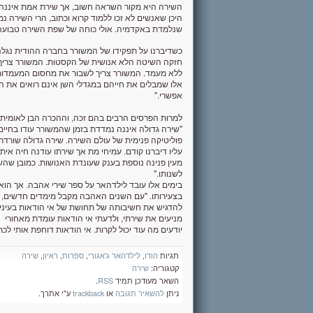
השירה היא מקור השראה חשוב, אך שירת אמת איננה יכ
היכן שאנשים לא זכו ללמוד קרוא וכתוב, הרי השירה
שנלמדת באקדמיה. אולי כוחה של שפת השירה טבועה ד
כשדיברנו על תפקידו של המשורר בחברה ההודית נגלה
חזקה השיטה הלא אנושית של הקסטות. המשורר צריך ל
ללא מעמד. המשורר צריך לשבור את מחסום המעמדות, 
אלו שמבלים את חייהם במגדלי השן אינם רואים את העו
אפשרי."
למרות הפרסים הרבים בהם זכה, וההכרה הבן לאומית,
"שירה גדולה איננה נמדדת בזמן שהמשורר עודו בחיים. 
פוליטיקה פנימית של עולם השירה. שירה גדולה שורד
עליו דיברנו קודם. עמיחי מת אך שירתו עודנה חיה איתנ
מעין פנינה נוספת בענק שעונדת האנושות. כמובן שהשא
לשנותו."
בימים אלו עובד לילדהאר על ספר שירי אהבה. אך הו
בצעירותו. "עם השנים האהבה מקבל מימדים חדשים, א
להדגיש את חשיבותה של תחושת של אי הודאות בעיניו
מניעים את שירתי, ולדעתי אי הודאות עומדת מאחורי 
יודעים מה עוד יכול לקרות. אי הודאות דוחפת אותי ל
תגיות
הודו
,
לילדהאר ג'אגורי
,
ספרות
,
ראיון
,
שירה
קטגוריה:
שירה
השאר מעודכן תמיד
RSS
.
ניתן
להשאיר תגובה
או
trackback
ע"י אתרך.