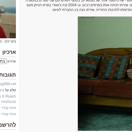
תוכנית להוראת קרוא וכתוב (בשפה ההינדית) למבוגרים. שירתו זיכתה אותו בפרסים רבים, וב-2004 זכה ג'אגורי בפרס הניתן פעם
 ותרומתו לתרבות ההודית. שירתו נעה בין החברתי לאישי.
בעז יניב - 
ארכיון
ארכיון
תגובות
og999.net
סלע
על
גיש
o S Roach
טכנולוגיות
איתי קנדר
ע
איתי קנדר
ע
להרשמ