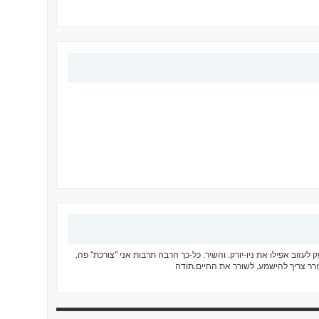
עזוב אפילו את ניו-יורק. והשיר. כל-כך הרבה תרבות אני "צורכת" פה,