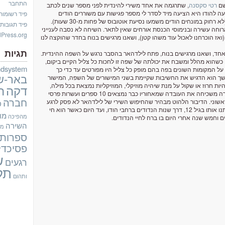
התחבר
שם
רטי סקסנה
, שתרגמה את אחד משירי להינדית לפני מספר שנים לכתב
ה להודו היא הציעה מיד לסדר לי מספר פגישות עם משוררים הודים
פיד רשומות
שנמצאים לא רחוק מהמקומות בהם אני מתכנן לטייל (לא רחוק במונחים הודים משמעו נסיעת אוטובוס של פחות מ-30 שעות).
פיד תגובות
חה עשירה ובנימוסי הכנסת אורחים שאין לתאר. השיחה לא נסבה לענייני
Press.org
(ואז הוכרחנו לאכול עוד משהו קטן), ושאנו מרגישים בנוח בחדר שהוקצה לנו
תגיות
רז אחד, ושאנו מרגישים בנוח, פתח לילדהאר בהסבר נרגש על השפה ההינדית.
כשהוא מהלל ומשבח את יכולתה של שפה זו לחכות כל צליל הקיים ביקום,
dsystem
על המקומות השונים בפה בהם מופק כל צליל היו מפורטים עד כדי כך
באר-ש
המשך הוא הדגיש את החשיבות שקיימת בשני המישורים של השפה, המישור
יות חרוז או שקול על מנת שיהיה מוזיקלי, המוזיקליות נמצאת בכל מילה,
דקה
ה
ובכל משפט". הביערה אשר בה מדבר לילדהאר על שירה משכיחה את העובדה שמאחוריו כבר נמצאים 10 ספרים ועשרות פרסי
חברה
שוני. הדיבור הלהוט מבהיר שהחיפוש השירי של לילדהאר לא פסק לרגע
ט
יחיד, מהזמן שברח מהכפר שבו נולד, לאחר שהוריו חיתנו אותו בגיל 12, דרך שנות הנדודים ברחבי הודו, ועד היום כאשר הוא חי
מו
מהפיכה
 וחמש שנה אחרי היום בו ברח לחיי הנדודים.
השירה
מש
ספרות
פסיכדל
ש
רגעים
תל
ותהום