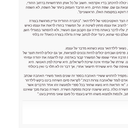
ולה להיכתב בדיו אקדמאי. חשוב על כל אותן התרחשויות ברחוב ההודי,
 נמצאת גם שם. שפת החיים, היא הרובד העמוק ביותר של השפה, לא השפה
ווקא במקומות האלו, הראשוניים".
 הצד האקטיבסטי של לילדהאר. "בחברה ההודית עדיין מורגשת בצורה
הציב את עצמו מחוץ לשיטה זו. על המשורר בהודו לראות את עצמו כאיש
עליו לדבר באותה מידה עם הקבצן ועם העשיר, ולא להסתגר במגדלי השן.
לם כפי שהוא, כיצד יוכלו לכתוב שירה גדולה בצורה כזאת? זה בלתי
 נשאר לילדהאר צנוע כשהוא מדבר על עצמו.
פרסים ושבחים יכולים להיות נכונים למציאות, אך גם יכולים להיות תוצר של
ת הרבה אחרי שגופו של המשורר קבור באדמה. קח לדוגמה את יהודה עמיחי
ו. שירתו של עמיחי אינה שייכת לישראלים, היא שייכת למין האנושי. היא
יפה שלי היא ששירתי תישאר אחרי, אך דבר זה לא תלוי בי ואין ביכולתי
א מקפיד להדגיש ששירי האהבה בספר זה שונים מאוד משירי האהבה שכתב
דם לומד שלאהבה צורות רבות." לקראת סיום השיחה ביננו ביקש לילדהר
. "אי הודאות היא נושא שחוזר בכל ספרי ולמעשה זהו אחד הדברים אשר
השירה כולה. ברגע שישנה יציבות נפסקת השירה. השירה נובעת מכך שאיננו
כתוב, ולנסות ולמצוא משהו חדש בעצמי כל פעם שאני מחזיק בעט."