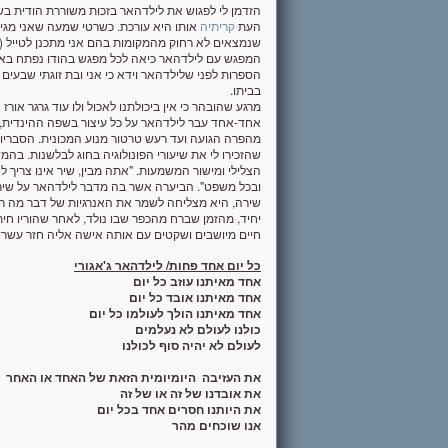
הזדמן לי לפגוש את לילדהאר בזכות משוררת הודית ב
העת
קריתיה
אותו היא עורכת. כשרטי שמעה שאני מגיע
המפגש עם לילדהאר כיאה לכל מפגש בהודו נפתח בארו
הספרות לפני שלילדהאר וידא כי אני ובת זוגתי שבעים 
בביתו.
מרגע שהובהר כי אין ביכולתנו לאכול ולו עוד גרגר או
אחד-אחד עבר לילדהאר על כל עיצור בשפה ההינדית, 
מהפרה הגועה ועד רעש טרטור מנוע המכונית. הסבריו 
שהזכירו לי את שיעורי הפונולוגיה בחוג לבלשנות. ב
הצלילי ומישור המשמעות. "אתה מבין, שיר אינו צריך לה
שירה, היא מצליחה לשמר את האנרגיות של דבר מה רא
חיים מיושבים ושקטים עם אותה אישה אליה חזר עשרים
כל יום אחד פחות/ לילדהאר ג'אגורי
אחד מאיתנו עוזב כל יום
אחד מאיתנו אובד כל יום
אחד מאיתנו הולך לעולמו כל יום
כולנו לעולם לא נעלמים
לעולם לא יהיה סוף לכולנו
את העזיבה היומיומית הזאת של האחד או האחר
את אובדנו של זה או של זה
את היותנו חסרים אחד בכל יום
אנו שוכחים מהר