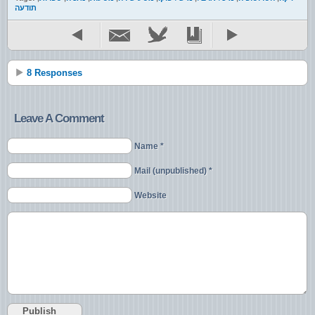
תודעה
8 Responses
Leave A Comment
Name *
Mail (unpublished) *
Website