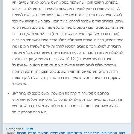
בתפריט, חישובי הזמן (שהשתפרו במסע השני שערכנו לאחר שנתיים) היו
לקויים ולא הותירו די זמן לעצירות ממושכות באמצע היום, היה לנו בדיוק זמן
להגיע מעיר לעיר כשבדרך אנחנו מקריאים אחד לשני שירים, קוראים לעצמנו
שירים, ובוחרים שירים שנרצה להקריא ביעד הבא. ביום השני הראש שלי כבר
היה מוצף בציטוטים ושברי ציטוטים משירים של משוררים שונים. המסע הפיסי
(והחום הכבד של הקיץ הציב גם קשיים פיסיים) הפך למסע נפשי, הרחובות
הפכו לשירה, ההרים והערים שהתחלפו בחלון הרכב הפכו למשפטים מפורקים
תחבירית. למזלנו חברים טובים הסכימו להתלוות אלינו לשלושת הימים ועזרו
לנו לצלוח את הדרך מבחינה טכנית (נהיגה הייתה מעשה כמעט בלתי אפשרי
במצב התודעתי שהיינו בו). 10-12 שעות ביום של שירה, תוך כדי תנועה
מתמדת יכולות לגרום לשינוי תודעתי קיצוני. האנשים השונים שפגשנו על
הדרך, הערים השונות עם הריחות השונים, כולם הפכו לחוויה רגשית חזקה
ועמוקה, כבר בסיום המסע הראשון היה ברור שהדרך תקרא לנו לפקוד אותה
גם בעתיד.
בקרוב אני נוסע להודו לתקופה ממושכת, ומשם בעצם לא ברור לאן.
ההתרגשות מהנסיעה כבר מתחילה להשתלט עלי ואולי יותר מכל מרגשת אותי
הידיעה שהתנועה המוגברת במרחב, תגרום לתנועה מוגברת בנפש, והנפש
היא הנוף המרתק ביותר.
שירה
Categories:
דקה
,
הטרוטופיה
,
מיכל ארבל
,
מישל פוקו
,
מסע שירה
,
מסעות
,
נתניה
,
ספרות
,
Tags: