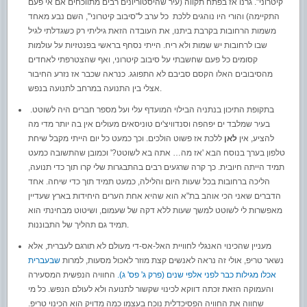
קיטרוני". גרנו אז בפתח תקווה (עיר שהיסטוריונים רבים מתווכחים אם אי פעם
התקיימה) והורי היו נוהגים ללכת כל ערב ל"סיבוב קיטרוני", השם נבע מאחד
משמות הרחובות בקרבת ביתנו, את העובדה הזאת גיליתי רק כשגדלתי לגיל
שבו לרחובות יש שמות ולא ריח. הייתי נסחף בראשי בפנטזיות על עולמות
קסומים כל פעם שחשבתי על סיבוב קיטרוני, ואף שהצטרפתי לאחדים
מהסיבובים האלו הקסם סביבם לא התפוגג. כנראה שכבר אז נזרע החיבור
אצלי בין התנועה במרחב לתנועה בנפש.
בתקופת התיכון בנתניה הבילוי המועדף עלי ועל מספר חברים היה לשוטט.
בעיר שמלבד ים יפהפה וסנדוויצ'ים טוניסאים מעולים אין בה יותר מדי מה
להציע, אין
לאן
ללכת אז פשוט הולכים. וכך כמעט כל יום הייתי מקבל שיחת
טלפון בערך בנוסח הבא 'אז מה… אתה בא לשוטט?' וכמובן שהתשובה כמעט
תמיד הייתה חיובית. כך קרה שרגעים רבים בהתבגרות שלי קרו תוך כדי תנועה,
הליכה ברחובות בכל שעות היום והלילה, כמעט תמיד תוך כדי שיחה. אחד
הדברים שאני הכי אוהב בת"א הוא שהיא אחת הערים היחידות בארץ שעדיין
מאפשרות לי לשוטט למשך שעות ללא דקה של שעמום, ושיטוט מבחינתי הוא
תמיד גם תהליך של התבוננות.
מעניין שהכינוי האנגלי לחוויית האל-אס-די מעולם לא תורגם לעברית, אלא
נשאר טריפ, אולי זה נראה לאנשים קצת מוזר לאכול מסעות, למרות
שבעברית
אכלו מגילות כבר לפני אלפי שנים (פרק ג' פס' ג).
החוויה הנפשית המסעירה
והעמוקה הזאת זכתה דווקא לכינוי שקשור לתנועה ולא לעולם הנפש. כל מי
שחווה את החוויה הפסיכדלית נוכח בעצמו כמה מדויק הוא הכינוי טריפ.