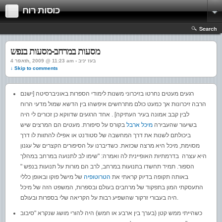
כוסות רוח
Search
מסעות במרחב-מסעות בנפש
אפר 4th, 2009 @ 11:23 am › בעז יניב
↓ Skip to comments
רגעים מעטים נחרטו בזיכרוני משנות לימודי הספרות באוניברסיטה [ישנם
הרבה זיכרונות אך כמעט כולם מתרחשים איפשהו בין הדשא שמול מדעי הרוח
לבין קבב אמונה בעיר העתיקה] . אחד הרגעים שדווקא כן זכורים לי היה
בשיעור שהעבירה
מיכל ארבל
בקורס על סיפורת. מעטים הם המרצים שיש
ביכולתם לשנות את דרך המחשבה של סטודנט או אפילו להתוות לו דרך
מסוימת, מיכל היא מרצה שכזאת. כשדיברנו על הסיפורים הקצרים של עגנון
היא עצרה בדרמתיות האופיינית לה ואמרה: "שימו לב לתנועה במרחב במהלך
הספור. תמיד תחשדו בתנועות במרחב, לרב הם מורות על תנועות בנפש "
באותה תקופה בדיוק קראתי את
הטרוטופיה
של מישל פוקו ובאופן כללי
התעסקתי המון בתפקוד של מרחבים בעולם ובספרות, המשפט הזה של מיכל
היה בעבורי זרקור שהשפיע רבות על הקריאה שלי בספרות ובעולם.
כשהייתי ממש קטן (בערך בין ארבע או חמש) היה להורי מושג שנקרא "סיבוב