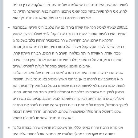
לחוויה הנפשית האינטנסיבית יש אלמנט של תנועה. מן דיאלקטיקה בין הפנים
לחוץ, אני הולך פיזית בחוץ וככל שאני מתבונן החוצה בנוף המשתנה תדיר, כך
אני צופה פנימה בנוף הנפשי המשתנה תדיר אף הוא.
ב2005 יצאתי למסע הקראות שירה ביחד עם ערן צלגוב ורוני הירש, שבמרוצת
השנים הפכו להיות שותפיי לעריכת כתב העת 'דקה'. לפני שעלה הרעיון למסע
ההקראות ערכנו ערב הקראות שירה בפיצוציה 'מתוק בלב' בשכונה ג'
בבאר-שבע. לערב הגיע קהל מעורב של סטודנטים, שכנים מהשכונה, וסתם
עוברי אורח. האווירה הייתה נפלאה. הערב היה חמים, הבירה הייתה קרה,
השירים זרמו, והקהל התאסף. מלבד שירתנו הבאנו איתנו המון ספרי שירה
אהובים והזמנו אנשים מהקהל לעלות להקריא שירים.
שבוע אחרי הערב הזה ראיתי את הסרט 'מסע הבחירות של מאיר אריאל' בו
הוא מסתובב עם להקתו ב'ואן' ברחבי הארץ ומופיע באינטנסיביות, וחשבתי
לעצמי למה בעצם לא לעשות את מה שעשינו בגימל בכל הארץ? הצעתי את
הרעיון לערן ורוני שהסכימו בנלהבות והתחלנו לתכנן ביחד את המסע. תכננו
מסלול (שאז נראה הגיוני) בין קריית-שמונה לבאר-שבע. קבענו עם משוררים
לאורך המסלול, וסמכנו על אנשים טובים בדרך שיהיו מוכנים לחבר את המגבר
שלנו לחשמל מהחנות/דוכן/פיצוציה שלהם, לשמחתנו הדרך הייתה רצופה
באנשים נחמדים ששמחו לתת לנו חשמל.
אני קורא הרבה שירה באופן כללי, אך מעולם לא קראתי שירה בצורה כל כך
דחוסה כמו שקראתי במהלך שלושת ימי המסע. אוכל כמעט שלא היה