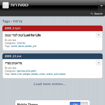
כוסות רוח
Search
Tags › צרפת
דצמ 3, 2009
טוב לזכור שטוב/ Lust for Life
בעז יניב
By
על הדרך
Categories:
ליון
,
מסעות
,
צרפת
,
תודעה
Tags:
אוק 13, 2009
פיראטים בפריז
בעז יניב
By
דפוק וזרוק באירופה
Categories:
אמנות רחוב
,
גרפיטי
,
חברה
,
מסעות
,
סקוואט
,
פריז
,
צרפת
Tags:
Load more entries...
Mobile Theme