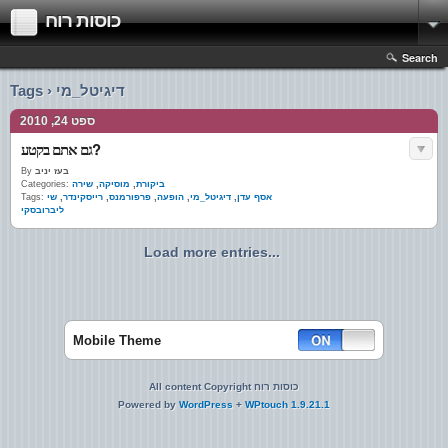
כוסות רוח
Search
Tags › דיגיטל_מי
ספט 24, 2010
גם אתם בקטע?
בעז יניב
By
ביקורת
,
מוסיקה
,
שירה
Categories:
אסף עדן
,
דיגיטל_מי
,
הופעה
,
פרפורמנס
,
רייסקינדר
,
שי
Tags:
ליברובסקי
Load more entries...
Mobile Theme
All content Copyright כוסות רוח
Powered by
WordPress
+
WPtouch 1.9.21.1