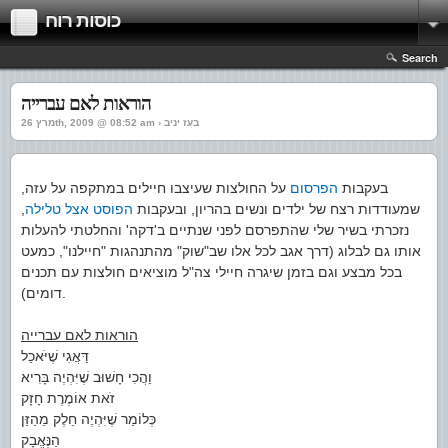
כוסות רוח
Search
הוראות לאם עברייה
מרץ 26th, 2009 @ 08:52 am › בעז יניב
בעקבות
הפרסום
על החולצות שעיצבו חיילים במתקפה על עזה,
שמעודדות רצח של ילדים ונשים בהריון, ובעקבות
הפוסט אצל טלילה
,
נזכרתי בשיר שלי שהתפרסם לפני שנתיים ב'דקה' והחלטתי להעלות
אותו גם לבלוג (דרך אגב לכל אלו שב"שוק" מהתנהגות "חיילנו", כמעט
בכל מבצע וגם בזמן שיגרה חיילי צה"ל מוציאים חולצות עם תכנים
דומים).
הוראות לאם עברייה
דַּאֲגִי שֶׁיֹּאכַל
וַהֲכִי חָשׁוּב שֶׁיִּהְיֶה בָּרִיא
זֹאת אוֹמֶרֶת חָזָק
כְּלוֹמַר שֶׁיִּהְיֶה חֵלֶק מֵהַזַּן
הַנֶּאֱבָק