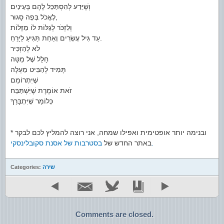
וְשֶׁיֵּדַע לְהִסְתַּכֵּל לָהֶם בָּעֵינַיִם
לֶאֱכֹל בְּפֶה סָגוּר,
וְלִזְכֹּר לְגַלּוֹת לוֹ מַזָּלוֹת
עַד גִּיל עֶשְׂרִים וְאַחַת תַּגִּיעַ לַיָּרֵחַ.
לֹא לְהַזְכִּיר
חָלָל שֶׁל מַטָּה
תָּמִיד לְהַבִּיט מַעְלָה
שֶׁיִּתְרוֹמַם
זֹאת אוֹמֶרֶת שֶׁיִּשְׁתַּבַּח
כְּלוֹמַר שֶׁיִּתְבָּרַךְ
* ובנימה יותר אופטימית ואפילו שמחה, אני רוצה להמליץ לכם לבקר
בסטרבות של אסנת סקובלינסקי.
באתר החדש של
שירה
Categories:
Comments are closed.