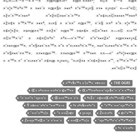
×©×—×™×™×‘×™× ×œ×œ×›×ª ×œ×¨××•×ª; ×©× ×™× ×œ×
×¨×¦×™×ª×™ × ×•×¨× ×œ×§× ×•×ª ×“×™×¡×§ ××• ×¡×¤×¨ ×—×“×©;
×ž×¨×™×‘×•×ª ×”×ž×©×•×¨×¨×™× ×”×¢×›×©×•×•×™×•×ª
×ž×¢× ×™×™× ×•×ª, ×›×š × ×¨××” ×œ×™, ×¨×§ ××ª ×”× ×¦×™×
×¢×¦×ž×. ×¤×œ××™ ××ž×¨ ×œ×™ ×¤×¢× ×©×”×•× ×—×© ×›×™
×©×™×¨×” × ×¢×©×ª×” ×ª×—×‘×™×‘ ×”×“×•×ž×” ×œ××•×¡×£
×‘×•×œ×™×. ×”×§×•×¨××™× ×”× ×”×›×•×ª×‘×™×, ×•×”×›×•×ª×‘×™× ×”×
×”×§×•×¨××™×. ××•×œ×™. ××•×œ×™ ×™×•× ××—×“ ×ª×¦×•×œ×
× ×™× ×˜ ×¨×›×•×‘×” ×¢×œ ×¡×•×¡. "×›×ž×• ×‘×¢×ž×•× ×”", ×™×’×™×“
×ž×™×©×”×•.
××•×¤×¨×™×¦'× ×™×§×™×
THE OGRE
××™×© ×‘×Œ× ×ª×›×•× ×•×ª
××™× ×˜×¨×˜×§×¡×˜×•××Œ×™×•×ª
×’×•×¡×˜ ×“×•×¨×”
×‘×¨×•×™×—×Œ
××™×ª×Ž×¨ ×©××Œ×ª×™××Œ
×–×™×•×” ×‘×Ÿ ×¤×•×¨×ª
×”×ª× ×ª×§×•×ª
×”×™×¡×˜×•×¨×™×”
×¦×™×˜×•×˜
×¢×Ž×•× ×”
×¡×•×¡
×Ž×•×•×ª
×™×“×¢
×¨×•×‘×¨×˜ ×Ž×•×¡×™×Œ
×¦×™×Œ×•×
×¦×™×™×˜×’×™×™×¡×˜
×ª×¨×‘×•×ª