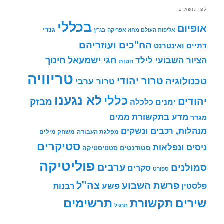
לפי נושאים:
בכללי
אופיום
גנדי
אליפות העולם מחוז אפריקה
בג"ץ
הח"כים ועוזריהם
דתיים ואינטרנט
חינוך
חגי ישמעאל
הציור השבועי לילד
זוטות
טריוויה
טרור יהודי
טכנולוגיה
טרור ערבי
לא נגענו
כללי
יהודים
מבזק
ימנים
כלכלה
מדע בתקשורת
ממים
מגדר
מנהלות, רכבים ונשקים
מפלגת העבודה
משחק מילים
סטיקרים
ניסים ונפלאות
סטודנטים
סטטיסטיקה
פוליטיקה
ערבים
סמולנים
סקרים
ספורט
צה"ל
פרשת השבוע
פשע
פלסטין
רבנות
תרשימים
שירים
תקשורת
תרגיל