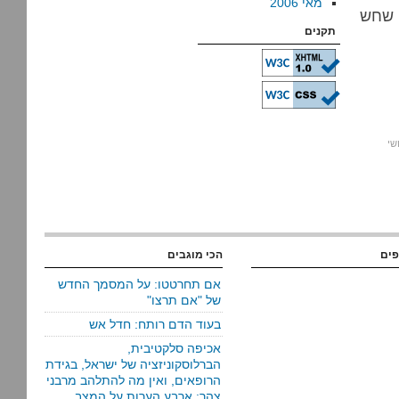
מאי 2006
 שחש
תקנים
שי
פים
הכי מוגבים
אם תחרטטו: על המסמך החדש
של "אם תרצו"
בעוד הדם רותח: חדל אש
אכיפה סלקטיבית,
הברלוסקוניזציה של ישראל, בגידת
הרופאים, ואין מה להתלהב מרבני
צהר: ארבע הערות על המצב