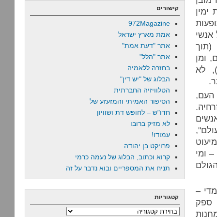
קישורים
 ימין
ופעות
972Magazine
 אנשי
אמת מארץ ישראל
(תוך
אתר "דעת אמת"
 ומן
אתר "הלל"
בחזרה ללאמיה
, לא
הבלוג של "יש דין"
.
הטלוויזיה החברתית
העם,
הסיפור האמיתי והמזעזע של
רחיה.
חדו"ש – לחופש דת ושוויון
נשים
לא מזיק ברובו
ולם",
עמודו!
מיעוט
פרויקט בן יהודה
– ומי
קרוא וכתוב, הבלוג של נעמה כרמי
גולם
תניח את המספריים ובוא נדבר על זה
די –
קטגוריות
 ספק
קטגוריות
מחנות