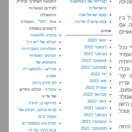
הילה
סגירתה של המחשבה
התנועה לשחרור מהדת,
הישראלית
לקידום הנאורות
פקס ישראליאנה
וההשכלה
 בין
צבא שיש לו מדינה
אתר "הלל"
- האגודה
ה, עם
ליוצאים בשאלה
שיזם
ארכיון
בחזרה ללאמיה
ינואר 2023
הבלוג של "יש דין"
 ככל
דצמבר 2022
הטלוויזיה החברתית
עמיד
נובמבר 2022
הסיפור האמיתי
אוקטובר 2022
ותיה
והמזעזע של
ספטמבר 2022
עברו
חדו"ש – לחופש דת
יולי 2022
. יצר
ושוויון
מאי 2022
דיין
לא מזיק ברובו
אפריל 2022
, אמנם,
עמודו!
- הבלוג החדש
פברואר 2022
שסלד
של עדיגי
ינואר 2022
פרויקט בן יהודה
 הישן
דצמבר 2021
קרוא וכתוב, הבלוג של
נוכל
נובמבר 2021
נעמה כרמי
אוקטובר 2021
תניח את המספריים
יתה
ספטמבר 2021
ובוא נדבר על זה
-