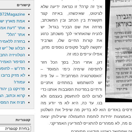
קישורים
איך זה קרה? זו כנראה ידיעה שלא
לציטוט, שאיכשהו, באיזה קצר
972Magazine
תקשורת בין הכתב ובין המשכתב,
אמת מארץ ישר
מרחה את שם הבכיר בגדול. יש
אתר "דעת אמת
להניח שהאחראי לכך משכתב כרגע
אתר "הלל"
את קורות החיים שלו, ושרביד
בחזרה ללאמיה
יתקשה לקבל סקופים נוספים מדגן,
הבלוג של "יש די
אפילו עייפים כמו זה.
הטלוויזיה החב
הסיפור האמיתי
דגן, אחרי הכל, בסך הכל חזר
חדו"ש – לחופש 
לתפיסה שימיה כימי המוסד –
לא מזיק ברובו
'האסטרטגיה המרחבית' – על פיה
עמודו!
יש להשתמש במתחים אתניים
פרויקט בן יהוד
ודתיים במדינות הסובבות אותנו כדי
קרוא וכתוב, הב
לגרום להם להתעסק בעצמם ולא
תניח את המספר
בנו. עד כה, היא לא מי יודע מה
רסים באזרים הוא לא בדיוק מה שיפיל את השלטון
 באמצעות יחידות לוחמת התעמולה שיעילותן יצאה
קטגוריות
 מה, לא ממהרים להתגייס למודיעין האמריקני.
קטגוריות
 שמתואר כארגון מודיעין מתוחכם.