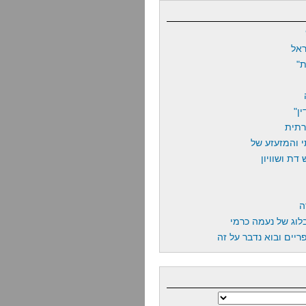
אל
"
ן"
רתית
 והמזעזע של
דת ושוויון
ה
לוג של נעמה כרמי
יים ובוא נדבר על זה