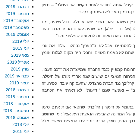
י קיבל אותה "חודש לאחר הקשר נגד היטלר" – נסיון
דצמבר 2019
בן-דומון האב לא השתתף בקשר.
נובמבר 2019
אוקטובר 2019
ין מישהו. האב, נאצי פושר או נלהב ככל שיהיה, מת
ספטמבר 2019
לו [של בנו – יצ"ג] מאז שהיה לאדם מבוגר מדבר בעד
אוגוסט 2019
על החברה את האחריות לתקופה שמלפני זמנו".
יולי 2019
ך להסתיים. אבל לא: ב"הארץ" נבהלו, ושלחו את ארי
יוני 2019
הם לא באמת נאצים. וחבל. היה מקום לגלות אומץ
מאי 2019
אפריל 2019
מרץ 2019
חרונות קמפיין כנגד החברה שמייצרת את "רכב העם",
פברואר 2019
ניחוח הנאצי גם שישים שנה אחרי מותו של היטלר.
ינואר 2019
קרליבך נגד חברת מרצדס, שהעסיקה עובדי כפיה. זה
דצמבר 2018
ב" – ואפשר שגם "ידיעות"; לא ראיתי את הכתבה
נובמבר 2018
אוקטובר 2018
 באומץ על העקרון הליברלי שחטאי אבות אינם סימן
ספטמבר 2018
ון של המדינה שהבעיה הנאצית היא אצלו: מי שחושב
אוגוסט 2018
דרך הדם, חולק הרבה יותר עם הנאצים מאשר מו"ל
יולי 2018
יוני 2018