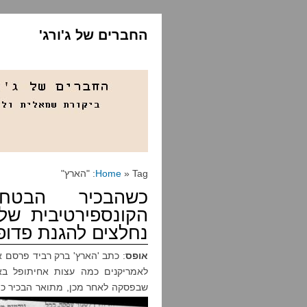
החברים של ג'ורג'
» Tag: "הארץ"
Home
כשהבכיר הבטחו
הקונספירטיבית של 
נחלצים להגנת פדופ
אופס
: כתב 'הארץ' ברק רביד פרסם א
לאמריקנים כמה עצות אחיתופל באש
שבפסקה לאחר מכן, מתואר הבכיר כ'ד