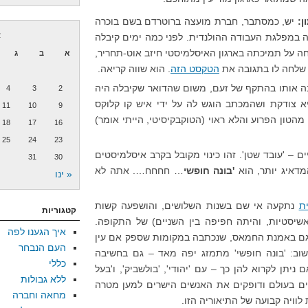
ן:
יש, כמסתבר, חברת מועצה ברוטרדם בשם בוכרה
א
ה במפלגת העבודה ההולנדית. לפני כמה ימים קיבלה
 על תמיכתה בארגון האיסלמיסטי חיזב אוט-תחריר,
א
ב
ג
י שלחה לו בתגובה את
הטקסט הזה
. הוא שווה קריאה.
ה אותו בהתקף של זעם, משום שהדואר שקיבלה היה
4
3
2
היא צודקת ושהמכתב הוגש לה על ידי איש קו קלוקס
11
10
9
מהטון הפרוע והלא ראוי (הטוקבקיסיטי, הייתי אומר)
18
17
16
25
24
23
– 'עובד שטן'. זהו כינוי מקובל בקרב איסלמיסטים
31
30
מדאיג יותר, הוא
'בונה חופשי
… חחחח…. אתה לא
« ינו
ת
נתקעה אי שם בשנות השלושים, והושפעה קשות
קטגוריות
אשיסטיות, והיתה חפיפה בין השניים) של התקופה.
איך הגענו לפה
 גם באמנת החמאס, שנכתבה במקומות שספק אם עין
העם הנבחר
שוב: 'בונה חופשי' מתמזג יפה מאד – גם בחשיבה
כללי
יתן לקרוא להן כך – עם 'יהודי', 'בולשביק', ו'בעל
ללא גבולות
טים בעולם ודופקים את האנשים הישרים למען מטרה
מחאה וחברה
וויה קבועה של התיאוריה הזו.