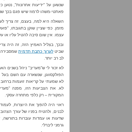
שנשען על "ידיעות אחרונות", נטען כ
פאתטי-משהו לרמוז שיש פגם בכך שנ
השאלה היא למה, בעצם, זה צריך לעני
מזמן. כפי שציין שוקן בתגובתו, "פוע
עצמו. אין שום סיבה להטיל עליו או 
ובכך, בצליל האמיץ הזה, זה היה צרי
שביט
לערוך כתבת תדמית
שמסבירה ש
לב רב יותר.
לא זכור לי ש"מעריב" ניהל בשנים הא
הפולקסווגן, שנשארה עם השם בעל ה
לא שמעתי על קריאות זועמות ברחוב 
לא. את הצביעות הזו, מפנה "מערי
המקורית – רק כלפי מתחרה עסקי.
ראוי היה להפוך את היוצרות, לעמוד
לבנים, ולהטיח בפניו של עורך הצהוב
שדעות או עמדות עוברות בתורשה, 
גרמני ליברלי.