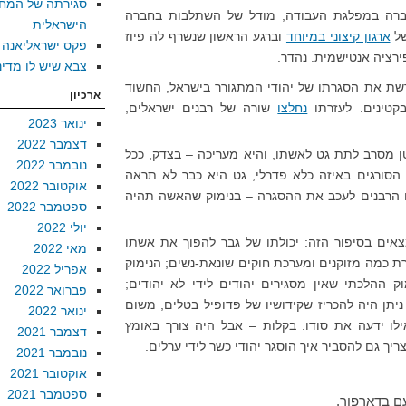
סגירתה של המח
 חברה במפלגת העבודה, מודל של השתלבות בחברה
הישראלית
של
ארגון קיצוני במיוחד
וברגע הראשון שנשרף לה פיוז
פקס ישראליאנה
ירציה אנטישמית. נהדר.
צבא שיש לו מדינ
רשת את הסגרתו של יהודי המתגורר בישראל, החשוד
ארכיון
קטינים. לעזרתו
נחלצו
שורה של רבנים ישראלים,
ינואר 2023
דצמבר 2022
ן מסרב לתת גט לאשתו, והיא מעריכה – בצדק, ככל
נובמבר 2022
הסורגים באיזה כלא פדרלי, גט היא כבר לא תראה
אוקטובר 2022
ים הרבנים לעכב את ההסגרה – בנימוק שהאשה תהיה
ספטמבר 2022
יולי 2022
אים בסיפור הזה: יכולתו של גבר להפוך את אשתו
מאי 2022
ת כמה מזוקנים ומערכת חוקים שונאת-נשים; הנימוק
אפריל 2022
ק ההלכתי שאין מסגירים יהודים לידי לא יהודים;
פברואר 2022
יתן היה להכריז שקידושיו של פדופיל בטלים, משום
ינואר 2022
 ידעה את סודו. בקלות – אבל היה צורך באומץ
דצמבר 2021
יך גם להסביר איך הוסגר יהודי כשר לידי ערלים.
נובמבר 2021
אוקטובר 2021
ספטמבר 2021
ם בדארפור.