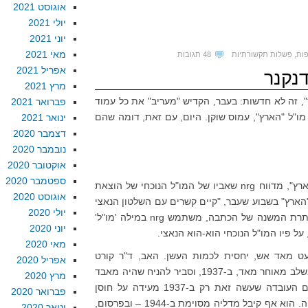
אוגוסט 2021
יולי 2021
יוני 2021
מאי 2021
פות
,
פשלות תקשורתיות
48 תגובות
אפריל 2021
נקנר
מרץ 2021
, זה לא חדשות: בעבר, הקדיש "מעריב" את כל עמוד
פברואר 2021
"ל "הארץ", עמוס שוקן. היום, עם זאת, דומה שהם
ינואר 2021
דצמבר 2020
נובמבר 2020
אוקטובר 2020
ספטמבר 2020
רץ", מדווח
nrg
שאביו של המו"ל הנוכחי של הוצאת
אוגוסט 2020
ג", שרכש 25% ממניות "הארץ" בשבוע שעבר, "קיים קשרים עם השלטון הנאצי
יולי 2020
כותרת המשנה של הכתבה, משתמש
nrg
במילה 'מו"ל'
יוני 2020
 על פיו המו"ל הנוכחי הוא-הוא הנאצי.
מאי 2020
ט מאד אש, יחסית לכמות העשן. האב, ד"ר קורט
אפריל 2020
נבן-דומון, הצטרף למפלגה הנאצית בשלב מאוחר מאד, ב-1937, וסביר להניח שהיה מאבד
מרץ 2020
את העסק שלו אלמלא עשה כן; עצם העובדה שעשה זאת רק ב-1937 מעידה על חוסן
פברואר 2020
מסוים, נדיר בקרב גרמנים בני התקופה. הוא אף קיבל מדליה מסוימת ב-1944 – ובפרסום,
ינואר 2020