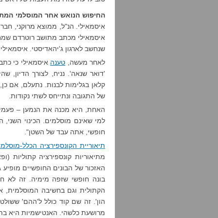
החיפוש הנואש אחר המוסלמי המתו
איסמאילי. הנ"ל, ממוצא מרוקני, חבר
איסמאילי מכתב מתושב רוטרדם שמחה
שנחשב לארגון ג'יהאדיסטי. איסמאיל
לאחר מעשה,
טענה
איסמאילי כי כתב
'דואר שנאה'. נניח, לצורך הדיון, ש
קלאן בגלימות לבנות. נתעלם, אם כן, 
של התגובה ונתייחס לשתי נקודות.
האחת, היא מכנה את הנמען – פעמיים 
למי שאינם מוסלמים. הכינוי השני, ה
חופשי, אתה עבד של השטן".
תיאוריית הקונספירציה הכלל-מוסלמי
מתיאוריות קונספירציה קתוליות (ופ
האזכור של הבונים החופשיים מופיע
בונה חופשי שזפה מימיה. זה לא ח
הקתולית וגם בחשיבה המוסלמית, אם נ
הון'. זה שם קוד כולל ל'ההם' ששול
מרושעת כלשהי. האנטישמיות היא בת ל