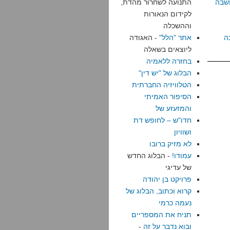
שבה
התנועה לשחרור מהדת,
לקידום הנאורות
וההשכלה
ה
אתר "הלל"
- האגודה
ליוצאים בשאלה
בחזרה ללאמיה
הבלוג של "יש דין"
הטלוויזיה החברתית
הסיפור האמיתי
והמזעזע של
חדו"ש – לחופש דת
ושוויון
לא מזיק ברובו
עמודו!
- הבלוג החדש
של עדיגי
פרויקט בן יהודה
קרוא וכתוב, הבלוג של
נעמה כרמי
תניח את המספריים
ובוא נדבר על זה
-