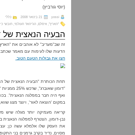
(יוסי גורביץ)
yossi
21 בינואר 2008
כללי
"הארץ"
,
איסלם
,
הג'יהאד העולמי
,
חובשי כי
הבעיה הנאצית של ד
זה שב"מעריב" לא אוהבים את "הארץ"
הדעות שלו לעימות עם מאמר שכתב מו
חצו את גבולות הטעם הטוב.
תחת הכותרת "הבעיה הנאצית של הא
"דומון שאובר
ואף היה חבר במפלגה הנאצית". ב
במקום 'הוצאה לאור', ויוצר מצג שווא,
קריאה מעמיקה יותר מגלה שיש מע