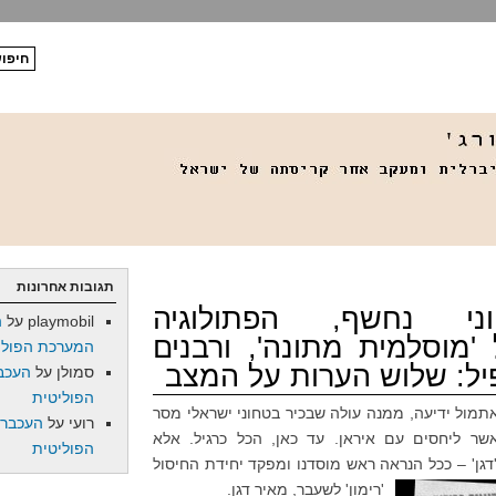
תגובות אחרונות
ני נחשף, הפתולוגיה
playmobil
על
ה
'מוסלמית מתונה', ורבנים
המערכת הפולי
יל: שלוש הערות על המצב
סמולן
על
העכב
הפוליטית
תמול ידיעה, ממנה עולה שבכיר בטחוני ישראלי מסר
רועי
על
העכברו
ר ליחסים עם איראן. עד כאן, הכל כרגיל. אלא
הפוליטית
גן' – ככל הנראה ראש מוסדנו ומפקד יחידת החיסול
'רימון' לשעבר, מאיר דגן.