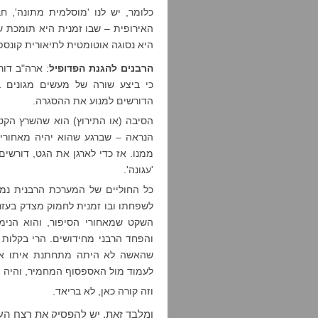
כלומר, יש לנו 'מוסלמית מתונה',
האירופית – שבו זמנית היא תומכת 
היא נסוגה אוטומטית לתיאורית קונספ
הרבנים להגנת הפדופיל
: ארה"ב דו
כי ביצע שורה של מעשים מגונים ב
הדורשים למנוע את ההסגרה.
הסיבה (או התירוץ) הוא שהשרץ הקט
הנראה – שברגע שהוא יהיה מאחורי 
ממנו. אז כדי לארגן את הגט, דורש
'עגונה'.
כל החוליים של המערכת הרבנית נמצ
לשפחתו ובו זמנית לחמוק מצדק בעזר
השקט שמאחורי הסיפור, והוא הנימו
והפחד הרבני מחידושים. הרי בקלות נ
שהאשה לא היתה מתחתנת איתו אילו
לעמוד מול האספסוף המחמיר, והיה צר
וזה קורה כאן, לא בריאד.
ומלבד זאת, יש להפסיק את רצח הע